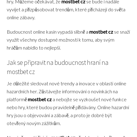
hry. Můžeme očekávat, že
mostbet cz
se bude i nadále
vyvíjet a přizpůsobovat trendům, které přicházejí do světa
online zábavy.
Budoucnost online kasin vypadá slibně a
mostbet cz
se snaží
využít všechny dostupné možnosti k tomu, aby svým
hráčům nabídlo to nejlepší.
Jak se připravit na budoucnost hraní na
mostbet cz
Je důležité sledovat nové trendy a inovace v oblasti online
hazardních her. Zůstávejte informováni o novinkách na
platformě
mostbet cz
a nebojte se vyzkoušet nové funkce
nebo hry, které budou pravidelně přidávány. Online hazardní
hry jsou o objevování a zábavě, a proto je dobré být
otevřený novým zážitkům.