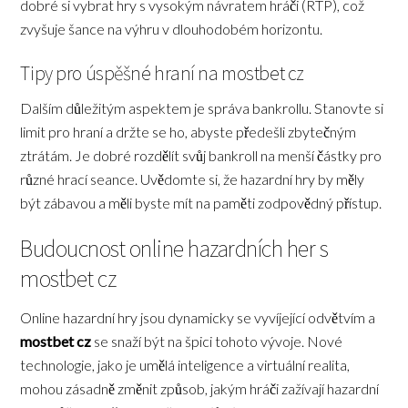
dobré si vybrat hry s vysokým návratem hráči (RTP), což
zvyšuje šance na výhru v dlouhodobém horizontu.
Tipy pro úspěšné hraní na mostbet cz
Dalším důležitým aspektem je správa bankrollu. Stanovte si
limit pro hraní a držte se ho, abyste předešli zbytečným
ztrátám. Je dobré rozdělít svůj bankroll na menší částky pro
různé hrací seance. Uvědomte si, že hazardní hry by měly
být zábavou a měli byste mít na paměti zodpovědný přístup.
Budoucnost online hazardních her s
mostbet cz
Online hazardní hry jsou dynamicky se vyvíjející odvětvím a
mostbet cz
se snaží být na špici tohoto vývoje. Nové
technologie, jako je umělá inteligence a virtuální realita,
mohou zásadně změnit způsob, jakým hráči zažívají hazardní