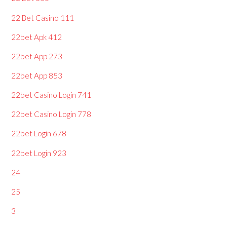
22 Bet Casino 111
22bet Apk 412
22bet App 273
22bet App 853
22bet Casino Login 741
22bet Casino Login 778
22bet Login 678
22bet Login 923
24
25
3