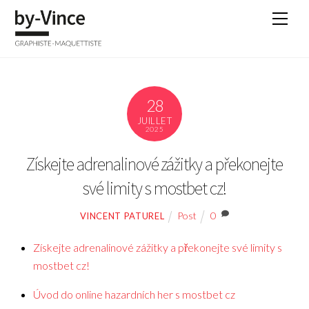
Skip
Men
to
content
28
JUILLET
2025
Získejte adrenalinové zážitky a překonejte
své limity s mostbet cz!
Post
0
VINCENT PATUREL
Získejte adrenalinové zážitky a překonejte své limity s
mostbet cz!
Úvod do online hazardních her s mostbet cz