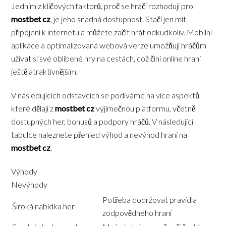
Jedním z klíčových faktorů, proč se hráči rozhodují pro
mostbet cz
, je jeho snadná dostupnost. Stačí jen mít
připojení k internetu a můžete začít hrát odkudkoliv. Mobilní
aplikace a optimalizovaná webová verze umožňují hráčům
užívat si své oblíbené hry na cestách, což činí online hraní
ještě atraktivnějším.
V následujících odstavcích se podíváme na více aspektů,
které dělají z
mostbet cz
výjimečnou platformu, včetně
dostupných her, bonusů a podpory hráčů. V následující
tabulce naleznete přehled výhod a nevýhod hraní na
mostbet cz
.
Výhody
Nevýhody
Potřeba dodržovat pravidla
Široká nabídka her
zodpovědného hraní