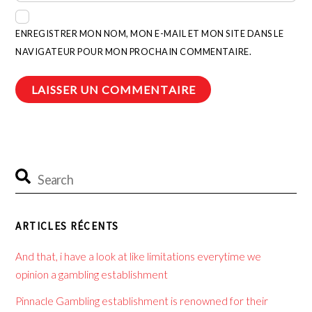
ENREGISTRER MON NOM, MON E-MAIL ET MON SITE DANS LE
NAVIGATEUR POUR MON PROCHAIN COMMENTAIRE.
ARTICLES RÉCENTS
And that, i have a look at like limitations everytime we
opinion a gambling establishment
Pinnacle Gambling establishment is renowned for their