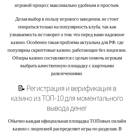
игровой процесс максимально удобным и простым.
Делая выбор в пользу игрового заведения, не стоит
опираться только на популярность клуба, так как
узнаваемость не говорит о том, что перед вами надежное
казино. Особенно такая проблема актуальна для РФ, где
популярны скриптовые казино, работающие без лицензии.
Обзоры казино составляются с целью помочь игрокам
выбрать качественную площадку с азартными
развлечениями.
📝 Регистрация и верификация в
казино из ТОП-10 для моментального
вывода денег
Обычно каждая официальная площадка ТОПовых онлайн
казино с лицензией распределяет игры по разделам. В