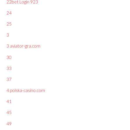
22bet Login 923
24
25
3
3 aviator-gra.com
30
33
37
4 polska-casino.com
41
45
49