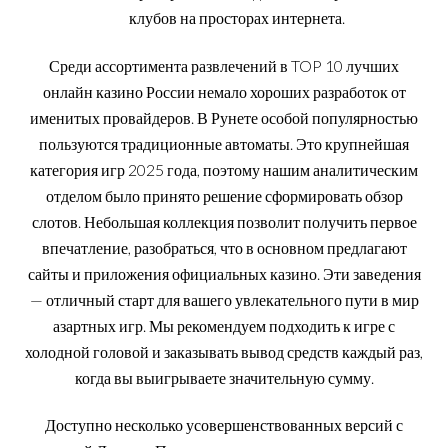
клубов на просторах интернета.
Среди ассортимента развлечений в TOP 10 лучших
онлайн казино России немало хороших разработок от
именитых провайдеров. В Рунете особой популярностью
пользуются традиционные автоматы. Это крупнейшая
категория игр 2025 года, поэтому нашим аналитическим
отделом было принято решение сформировать обзор
слотов. Небольшая коллекция позволит получить первое
впечатление, разобраться, что в основном предлагают
сайты и приложения официальных казино. Эти заведения
— отличный старт для вашего увлекательного пути в мир
азартных игр. Мы рекомендуем подходить к игре с
холодной головой и заказывать вывод средств каждый раз,
когда вы выигрываете значительную сумму.
Доступно несколько усовершенствованных версий с