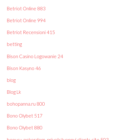
Betriot Online 883
Betriot Online 994
Betriot Recensioni 415
betting
Bison Casino Logowanie 24
Bison Kasyno 46
blog
Blog Lk
bohopanna.ru 800
Bono Olybet 517
Bono Olybet 880
bonusy-pokerdom-privetstvennyj.clients.site 503