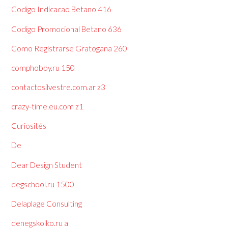
Codigo Indicacao Betano 416
Codigo Promocional Betano 636
Como Registrarse Gratogana 260
comphobby.ru 150
contactosilvestre.com.ar z3
crazy-time.eu.com z1
Curiosités
De
Dear Design Student
degschool.ru 1500
Delaplage Consulting
denegskolko.ru a