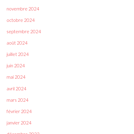
novembre 2024
octobre 2024
septembre 2024
août 2024
juillet 2024
juin 2024
mai 2024
avril 2024
mars 2024
février 2024
janvier 2024