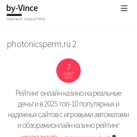
Skip
Men
to
content
photonicsperm.ru 2
7
AOÛT
2025
Рейтинг онлайн казино на реальные
деньги в 2025 топ-10 популярных и
надежных сайтов с игровыми автоматами
и обзорамионлайн казино рейтинг