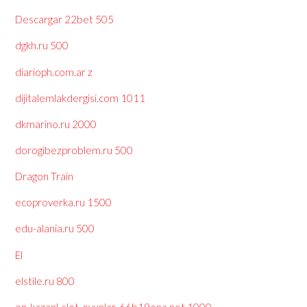
Descargar 22bet 505
dgkh.ru 500
diarioph.com.ar z
dijitalemlakdergisi.com 1011
dkmarino.ru 2000
dorogibezproblem.ru 500
Dragon Train
ecoproverka.ru 1500
edu-alania.ru 500
El
elstile.ru 800
en-kazanl-slot-oyunlar-66b19ona.net 1000