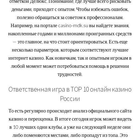
отметкой Делюкс. Понимание, где лучше всего рисковать
деньгами, приходит с опытом. Чтобы избежать ошибок,
полезно обращаться за советом к профессионалам.
Например, на портале casino-mdk.su вы найдете знания,
накопленные годами и миллионами проигранных средств
— это главное, на что стоит ориентироваться. Есть еще
несколько параметров, которым соответствуют лучшие
интернет казино. Как новичкам, так и опытным игрокам в
любой момент может потребоваться помощь в решении
трудностей.
Ответственная игра в TOP 10 онлайн казино
России
То есть регулярно происходит анализ официального сайта
казино и переоценка. В итоге сегодня игрок может видеть
в 10 лучших одни клубы, а уже на следующей неделе они
либо поменяются местами, либо пропадут из топа. Это