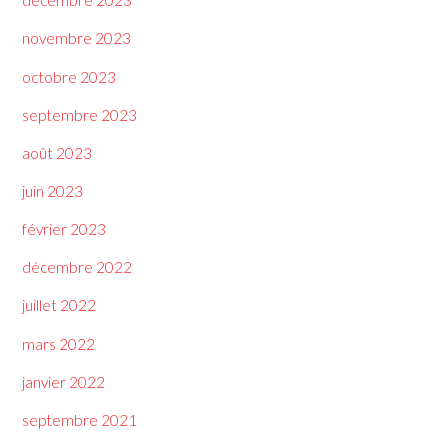
décembre 2023
novembre 2023
octobre 2023
septembre 2023
août 2023
juin 2023
février 2023
décembre 2022
juillet 2022
mars 2022
janvier 2022
septembre 2021