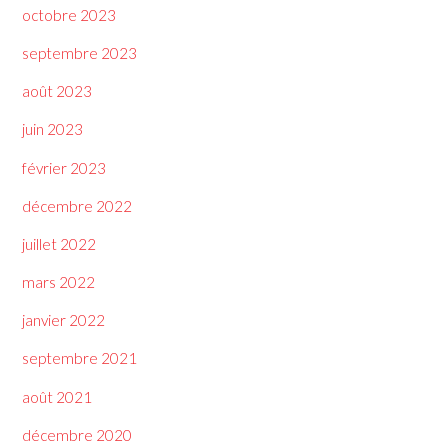
octobre 2023
septembre 2023
août 2023
juin 2023
février 2023
décembre 2022
juillet 2022
mars 2022
janvier 2022
septembre 2021
août 2021
décembre 2020