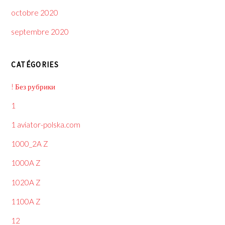
octobre 2020
septembre 2020
CATÉGORIES
! Без рубрики
1
1 aviator-polska.com
1000_2A Z
1000A Z
1020A Z
1100A Z
12