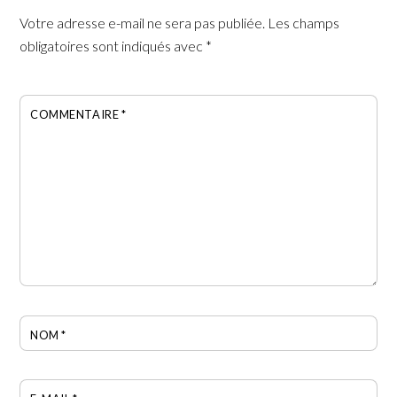
Votre adresse e-mail ne sera pas publiée.
Les champs
obligatoires sont indiqués avec
*
COMMENTAIRE
*
NOM
*