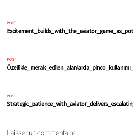
POST
Excitement_builds_with_the_aviator_game_as_potent
POST
Özellikle_merak_edilen_alanlarda_pinco_kullanımı_ve
POST
Strategic_patience_with_aviator_delivers_escalating_
Laisser un commentaire