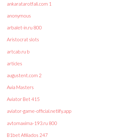
ankaratarotfali.com 1
anonymous
arbalet-in.ru 800
Aristocrat slots
artcab.ru b
articles
augustent.com 2
Avia Masters
Aviator Bet 415
aviator-game-official.netlify.app
avtomaxima-193.ru 800
B1bet Afiliados 247