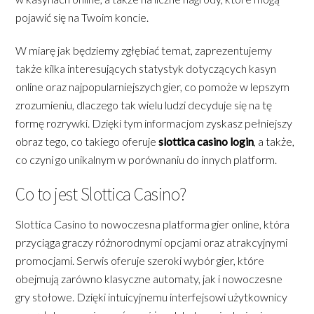
pojawić się na Twoim koncie.
W miarę jak będziemy zgłębiać temat, zaprezentujemy
także kilka interesujących statystyk dotyczących kasyn
online oraz najpopularniejszych gier, co pomoże w lepszym
zrozumieniu, dlaczego tak wielu ludzi decyduje się na tę
formę rozrywki. Dzięki tym informacjom zyskasz pełniejszy
obraz tego, co takiego oferuje
slottica casino login
, a także,
co czyni go unikalnym w porównaniu do innych platform.
Co to jest Slottica Casino?
Slottica Casino to nowoczesna platforma gier online, która
przyciąga graczy różnorodnymi opcjami oraz atrakcyjnymi
promocjami. Serwis oferuje szeroki wybór gier, które
obejmują zarówno klasyczne automaty, jak i nowoczesne
gry stołowe. Dzięki intuicyjnemu interfejsowi użytkownicy