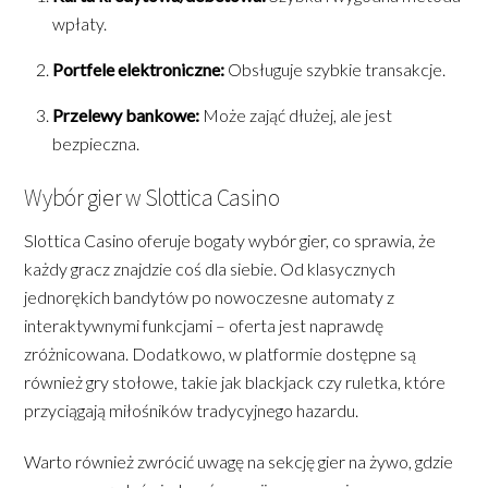
wpłaty.
Portfele elektroniczne:
Obsługuje szybkie transakcje.
Przelewy bankowe:
Może zająć dłużej, ale jest
bezpieczna.
Wybór gier w Slottica Casino
Slottica Casino oferuje bogaty wybór gier, co sprawia, że
każdy gracz znajdzie coś dla siebie. Od klasycznych
jednorękich bandytów po nowoczesne automaty z
interaktywnymi funkcjami – oferta jest naprawdę
zróżnicowana. Dodatkowo, w platformie dostępne są
również gry stołowe, takie jak blackjack czy ruletka, które
przyciągają miłośników tradycyjnego hazardu.
Warto również zwrócić uwagę na sekcję gier na żywo, gdzie