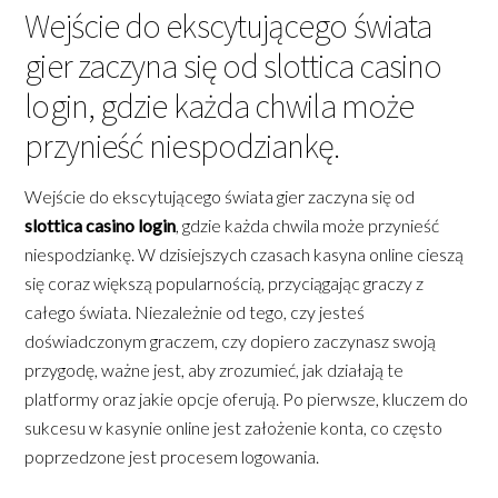
Wejście do ekscytującego świata
gier zaczyna się od slottica casino
login, gdzie każda chwila może
przynieść niespodziankę.
Wejście do ekscytującego świata gier zaczyna się od
slottica casino login
, gdzie każda chwila może przynieść
niespodziankę. W dzisiejszych czasach kasyna online cieszą
się coraz większą popularnością, przyciągając graczy z
całego świata. Niezależnie od tego, czy jesteś
doświadczonym graczem, czy dopiero zaczynasz swoją
przygodę, ważne jest, aby zrozumieć, jak działają te
platformy oraz jakie opcje oferują. Po pierwsze, kluczem do
sukcesu w kasynie online jest założenie konta, co często
poprzedzone jest procesem logowania.