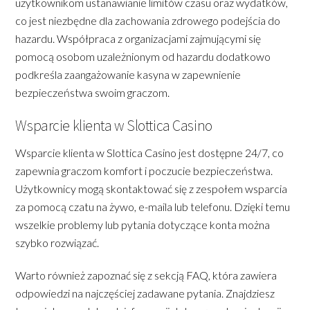
użytkownikom ustanawianie limitów czasu oraz wydatków,
co jest niezbędne dla zachowania zdrowego podejścia do
hazardu. Współpraca z organizacjami zajmującymi się
pomocą osobom uzależnionym od hazardu dodatkowo
podkreśla zaangażowanie kasyna w zapewnienie
bezpieczeństwa swoim graczom.
Wsparcie klienta w Slottica Casino
Wsparcie klienta w Slottica Casino jest dostępne 24/7, co
zapewnia graczom komfort i poczucie bezpieczeństwa.
Użytkownicy mogą skontaktować się z zespołem wsparcia
za pomocą czatu na żywo, e-maila lub telefonu. Dzięki temu
wszelkie problemy lub pytania dotyczące konta można
szybko rozwiązać.
Warto również zapoznać się z sekcją FAQ, która zawiera
odpowiedzi na najczęściej zadawane pytania. Znajdziesz