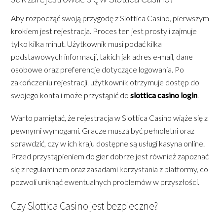
Aby rozpocząć swoją przygodę z Slottica Casino, pierwszym
krokiem jest rejestracja. Proces ten jest prosty i zajmuje
tylko kilka minut. Użytkownik musi podać kilka
podstawowych informacji, takich jak adres e-mail, dane
osobowe oraz preferencje dotyczące logowania. Po
zakończeniu rejestracji, użytkownik otrzymuje dostęp do
swojego konta i może przystąpić do
slottica casino login
.
Warto pamiętać, że rejestracja w Slottica Casino wiąże się z
pewnymi wymogami. Gracze muszą być pełnoletni oraz
sprawdzić, czy w ich kraju dostępne są usługi kasyna online.
Przed przystąpieniem do gier dobrze jest również zapoznać
się z regulaminem oraz zasadami korzystania z platformy, co
pozwoli uniknąć ewentualnych problemów w przyszłości.
Czy Slottica Casino jest bezpieczne?