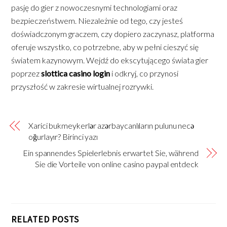
pasję do gier z nowoczesnymi technologiami oraz
bezpieczeństwem. Niezależnie od tego, czy jesteś
doświadczonym graczem, czy dopiero zaczynasz, platforma
oferuje wszystko, co potrzebne, aby w pełni cieszyć się
światem kazynowym. Wejdź do ekscytującego świata gier
poprzez
slottica casino login
i odkryj, co przynosi
przyszłość w zakresie wirtualnej rozrywki.
Xarici bukmeykerlər azərbaycanlıların pulunu necə
oğurlayır? Birinci yazı
Ein spannendes Spielerlebnis erwartet Sie, während
Sie die Vorteile von online casino paypal entdeck
RELATED POSTS