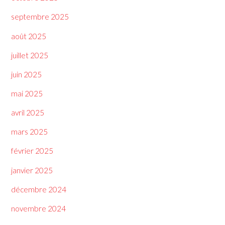
septembre 2025
août 2025
juillet 2025
juin 2025
mai 2025
avril 2025
mars 2025
février 2025
janvier 2025
décembre 2024
novembre 2024