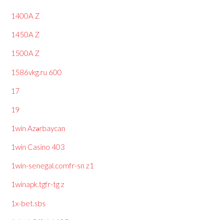
1400A Z
1450A Z
1500A Z
1586vkg.ru 600
17
19
1win Azərbaycan
1win Casino 403
1win-senegal.comfr-sn z1
1winapk.tgfr-tg z
1x-bet.sbs