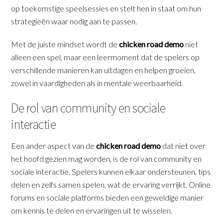
op toekomstige speelsessies en stelt hen in staat om hun
strategieën waar nodig aan te passen.
Met de juiste mindset wordt de
chicken road demo
niet
alleen een spel, maar een leermoment dat de spelers op
verschillende manieren kan uitdagen en helpen groeien,
zowel in vaardigheden als in mentale weerbaarheid.
De rol van community en sociale
interactie
Een ander aspect van de
chicken road demo
dat niet over
het hoofd gezien mag worden, is de rol van community en
sociale interactie. Spelers kunnen elkaar ondersteunen, tips
delen en zelfs samen spelen, wat de ervaring verrijkt. Online
forums en sociale platforms bieden een geweldige manier
om kennis te delen en ervaringen uit te wisselen.