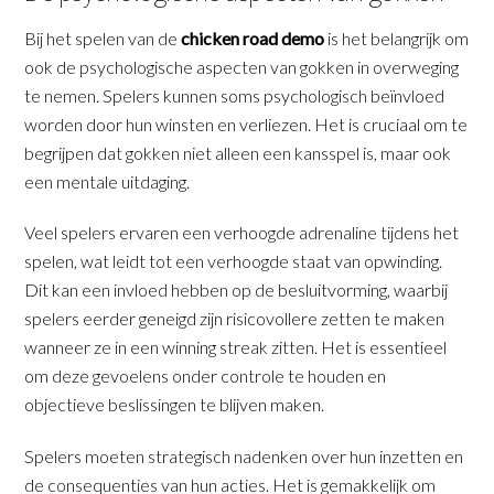
Bij het spelen van de
chicken road demo
is het belangrijk om
ook de psychologische aspecten van gokken in overweging
te nemen. Spelers kunnen soms psychologisch beïnvloed
worden door hun winsten en verliezen. Het is cruciaal om te
begrijpen dat gokken niet alleen een kansspel is, maar ook
een mentale uitdaging.
Veel spelers ervaren een verhoogde adrenaline tijdens het
spelen, wat leidt tot een verhoogde staat van opwinding.
Dit kan een invloed hebben op de besluitvorming, waarbij
spelers eerder geneigd zijn risicovollere zetten te maken
wanneer ze in een winning streak zitten. Het is essentieel
om deze gevoelens onder controle te houden en
objectieve beslissingen te blijven maken.
Spelers moeten strategisch nadenken over hun inzetten en
de consequenties van hun acties. Het is gemakkelijk om