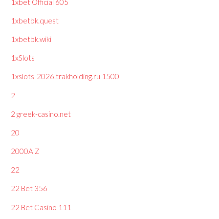
1xbet Official 605
1xbetbk.quest
1xbetbk.wiki
1xSlots
1xslots-2026.trakholding.ru 1500
2
2 greek-casino.net
20
2000A Z
22
22 Bet 356
22 Bet Casino 111