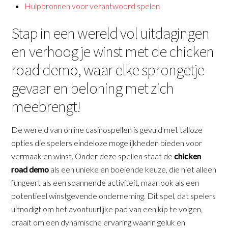
Hulpbronnen voor verantwoord spelen
Stap in een wereld vol uitdagingen
en verhoog je winst met de chicken
road demo, waar elke sprongetje
gevaar en beloning met zich
meebrengt!
De wereld van online casinospellen is gevuld met talloze
opties die spelers eindeloze mogelijkheden bieden voor
vermaak en winst. Onder deze spellen staat de
chicken
road demo
als een unieke en boeiende keuze, die niet alleen
fungeert als een spannende activiteit, maar ook als een
potentieel winstgevende onderneming. Dit spel, dat spelers
uitnodigt om het avontuurlijke pad van een kip te volgen,
draait om een dynamische ervaring waarin geluk en