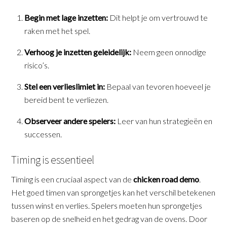
Begin met lage inzetten:
Dit helpt je om vertrouwd te
raken met het spel.
Verhoog je inzetten geleidelijk:
Neem geen onnodige
risico’s.
Stel een verlieslimiet in:
Bepaal van tevoren hoeveel je
bereid bent te verliezen.
Observeer andere spelers:
Leer van hun strategieën en
successen.
Timing is essentieel
Timing is een cruciaal aspect van de
chicken road demo
.
Het goed timen van sprongetjes kan het verschil betekenen
tussen winst en verlies. Spelers moeten hun sprongetjes
baseren op de snelheid en het gedrag van de ovens. Door