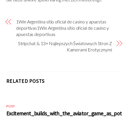
1Win Argentina sitio oficial de casino y apuestas
deportivas1Win Argentina sitio oficial de casino y
apuestas deportivas
Stripchat & 13+ Najlepszych Światowych Stron Z
Kamerami Erotycznymi
RELATED POSTS
POST
Excitement_builds_with_the_aviator_game_as_potent