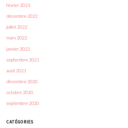
février 2023
décembre 2022
juillet 2022
mars 2022
janvier 2022
septembre 2021
août 2021
décembre 2020
octobre 2020
septembre 2020
CATÉGORIES