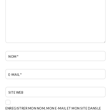
NOM
*
E-MAIL
*
SITE WEB
ENREGISTRER MON NOM, MON E-MAIL ET MON SITE DANS LE