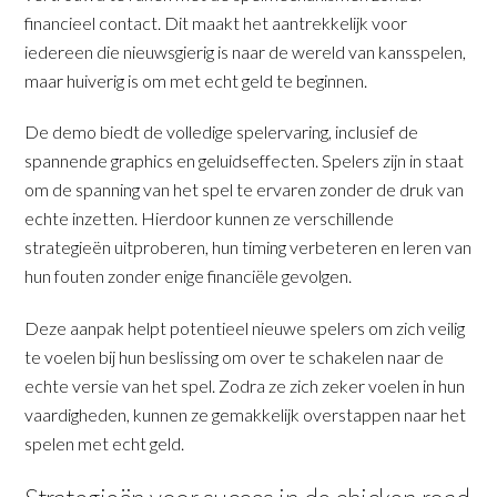
financieel contact. Dit maakt het aantrekkelijk voor
iedereen die nieuwsgierig is naar de wereld van kansspelen,
maar huiverig is om met echt geld te beginnen.
De demo biedt de volledige spelervaring, inclusief de
spannende graphics en geluidseffecten. Spelers zijn in staat
om de spanning van het spel te ervaren zonder de druk van
echte inzetten. Hierdoor kunnen ze verschillende
strategieën uitproberen, hun timing verbeteren en leren van
hun fouten zonder enige financiële gevolgen.
Deze aanpak helpt potentieel nieuwe spelers om zich veilig
te voelen bij hun beslissing om over te schakelen naar de
echte versie van het spel. Zodra ze zich zeker voelen in hun
vaardigheden, kunnen ze gemakkelijk overstappen naar het
spelen met echt geld.