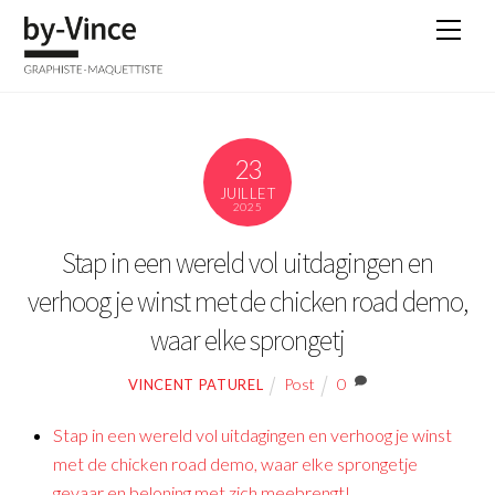
Skip
Men
to
content
23
JUILLET
2025
Stap in een wereld vol uitdagingen en
verhoog je winst met de chicken road demo,
waar elke sprongetj
Post
0
VINCENT PATUREL
Stap in een wereld vol uitdagingen en verhoog je winst
met de chicken road demo, waar elke sprongetje
gevaar en beloning met zich meebrengt!