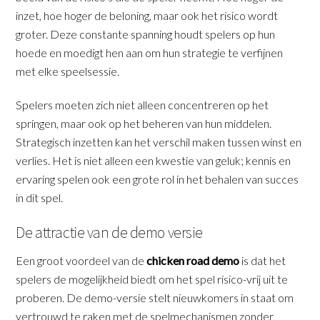
inzet, hoe hoger de beloning, maar ook het risico wordt
groter. Deze constante spanning houdt spelers op hun
hoede en moedigt hen aan om hun strategie te verfijnen
met elke speelsessie.
Spelers moeten zich niet alleen concentreren op het
springen, maar ook op het beheren van hun middelen.
Strategisch inzetten kan het verschil maken tussen winst en
verlies. Het is niet alleen een kwestie van geluk; kennis en
ervaring spelen ook een grote rol in het behalen van succes
in dit spel.
De attractie van de demo versie
Een groot voordeel van de
chicken road demo
is dat het
spelers de mogelijkheid biedt om het spel risico-vrij uit te
proberen. De demo-versie stelt nieuwkomers in staat om
vertrouwd te raken met de spelmechanismen zonder