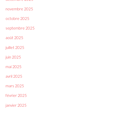
novembre 2025
octobre 2025
septembre 2025
août 2025
juillet 2025
juin 2025
mai 2025
avril 2025
mars 2025
février 2025
janvier 2025