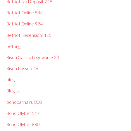
Betriot No Deposit 748
Betriot Online 883
Betriot Online 994
Betriot Recensioni 415
betting
Bison Casino Logowanie 24
Bison Kasyno 46
blog
Blog Lk
bohopanna.ru 800
Bono Olybet 517
Bono Olybet 880