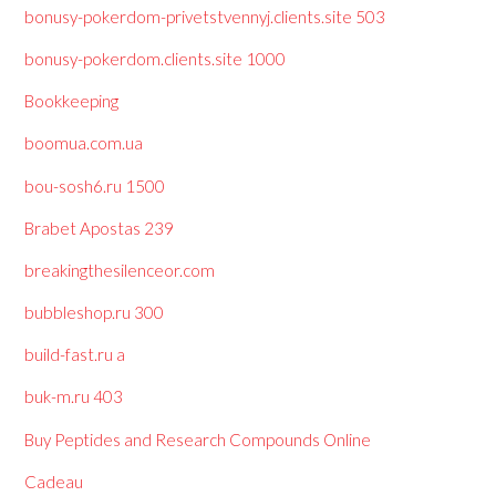
bonusy-pokerdom-privetstvennyj.clients.site 503
bonusy-pokerdom.clients.site 1000
Bookkeeping
boomua.com.ua
bou-sosh6.ru 1500
Brabet Apostas 239
breakingthesilenceor.com
bubbleshop.ru 300
build-fast.ru a
buk-m.ru 403
Buy Peptides and Research Compounds Online
Cadeau