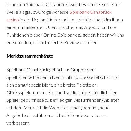
sicherlich Spielbank Osnabrück, welches bereits seit einer
Weile als glaubwürdige Adresse
Spielbank Osnabrück
casino
in der Region Niedersachsen etabliert hat. Um Ihnen
einen umfassenden Überblick über das Angebot und die
Funktionen dieser Online-Spielbank zu geben, haben wir uns
entschieden, ein detailliertes Review erstellen.
Marktzusammenhänge
Spielbank Osnabrück gehört zur Gruppe der
Spielhallenbetreiber in Deutschland. Die Gesellschaft hat
sich darauf spezialisiert, eine breite Palette an
Glücksspielen anzubieten und so die unterschiedlichsten
Spielerbedürfnisse zu befriedigen. Als führender Anbieter
auf dem Markt ist die Website ständig bemüht, neue
Angebote einzuführen und bestehende Services zu
verbessern.