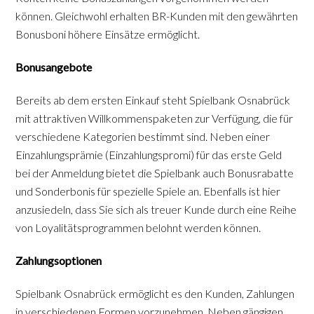
können. Gleichwohl erhalten BR-Kunden mit den gewährten
Bonusboni höhere Einsätze ermöglicht.
Bonusangebote
Bereits ab dem ersten Einkauf steht Spielbank Osnabrück
mit attraktiven Willkommenspaketen zur Verfügung, die für
verschiedene Kategorien bestimmt sind. Neben einer
Einzahlungsprämie (Einzahlungspromi) für das erste Geld
bei der Anmeldung bietet die Spielbank auch Bonusrabatte
und Sonderbonis für spezielle Spiele an. Ebenfalls ist hier
anzusiedeln, dass Sie sich als treuer Kunde durch eine Reihe
von Loyalitätsprogrammen belohnt werden können.
Zahlungsoptionen
Spielbank Osnabrück ermöglicht es den Kunden, Zahlungen
in verschiedenen Formen vorzunehmen. Neben gängigen