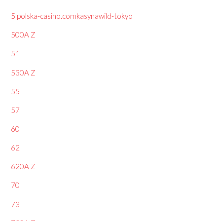
5 polska-casino.comkasynawild-tokyo
500A Z
51
530A Z
55
57
60
62
620A Z
70
73