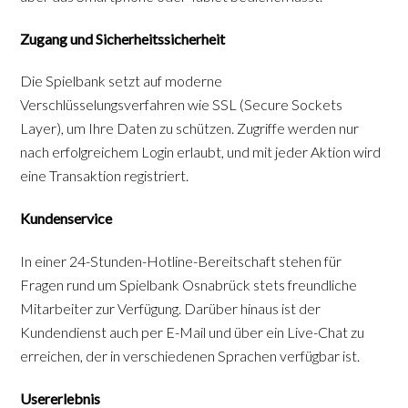
Zugang und Sicherheitssicherheit
Die Spielbank setzt auf moderne
Verschlüsselungsverfahren wie SSL (Secure Sockets
Layer), um Ihre Daten zu schützen. Zugriffe werden nur
nach erfolgreichem Login erlaubt, und mit jeder Aktion wird
eine Transaktion registriert.
Kundenservice
In einer 24-Stunden-Hotline-Bereitschaft stehen für
Fragen rund um Spielbank Osnabrück stets freundliche
Mitarbeiter zur Verfügung. Darüber hinaus ist der
Kundendienst auch per E-Mail und über ein Live-Chat zu
erreichen, der in verschiedenen Sprachen verfügbar ist.
Usererlebnis