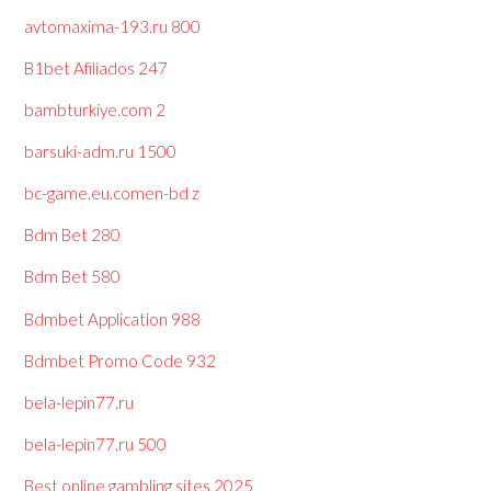
avtomaxima-193.ru 800
B1bet Afiliados 247
bambturkiye.com 2
barsuki-adm.ru 1500
bc-game.eu.comen-bd z
Bdm Bet 280
Bdm Bet 580
Bdmbet Application 988
Bdmbet Promo Code 932
bela-lepin77.ru
bela-lepin77.ru 500
Best online gambling sites 2025