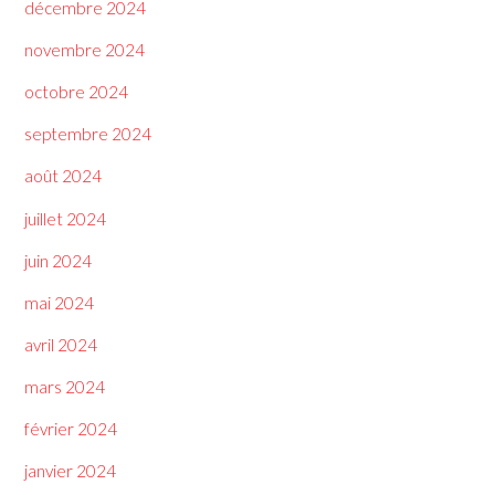
décembre 2024
novembre 2024
octobre 2024
septembre 2024
août 2024
juillet 2024
juin 2024
mai 2024
avril 2024
mars 2024
février 2024
janvier 2024