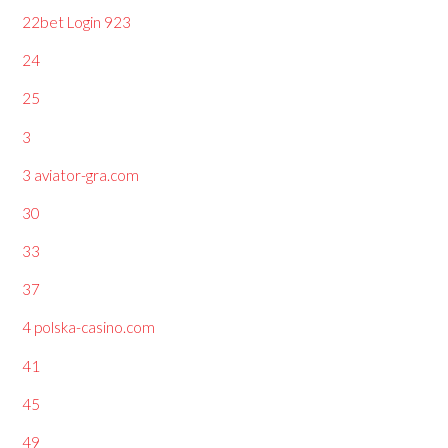
22bet Login 923
24
25
3
3 aviator-gra.com
30
33
37
4 polska-casino.com
41
45
49