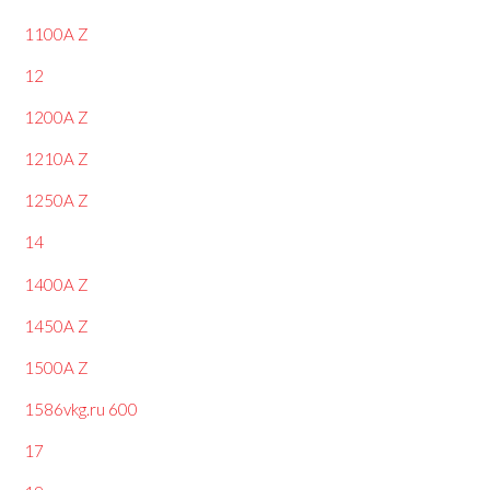
1100A Z
12
1200A Z
1210A Z
1250A Z
14
1400A Z
1450A Z
1500A Z
1586vkg.ru 600
17