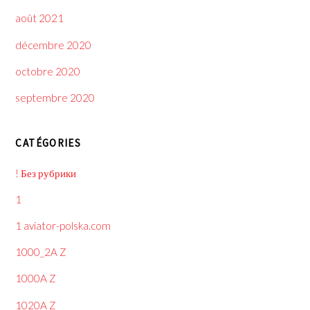
août 2021
décembre 2020
octobre 2020
septembre 2020
CATÉGORIES
! Без рубрики
1
1 aviator-polska.com
1000_2A Z
1000A Z
1020A Z