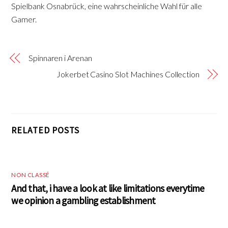
Spielbank Osnabrück, eine wahrscheinliche Wahl für alle
Gamer.
Spinnaren i Arenan
Jokerbet Casino Slot Machines Collection
RELATED POSTS
NON CLASSÉ
And that, i have a look at like limitations everytime
we opinion a gambling establishment