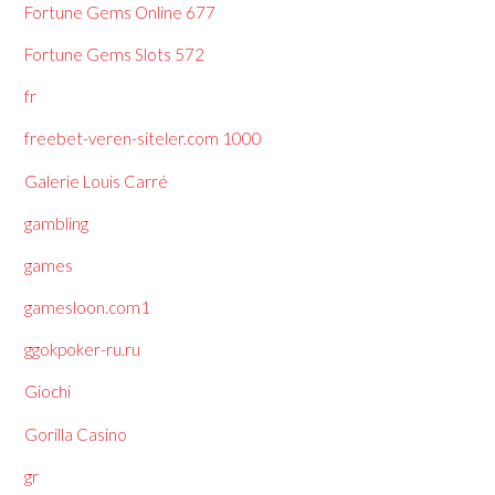
Fortune Gems Online 677
Fortune Gems Slots 572
fr
freebet-veren-siteler.com 1000
Galerie Louis Carré
gambling
games
gamesloon.com1
ggokpoker-ru.ru
Giochi
Gorilla Casino
gr