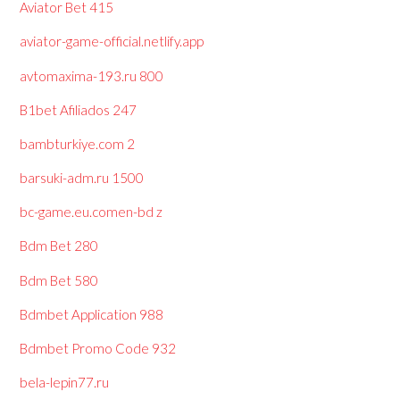
Aviator Bet 415
aviator-game-official.netlify.app
avtomaxima-193.ru 800
B1bet Afiliados 247
bambturkiye.com 2
barsuki-adm.ru 1500
bc-game.eu.comen-bd z
Bdm Bet 280
Bdm Bet 580
Bdmbet Application 988
Bdmbet Promo Code 932
bela-lepin77.ru