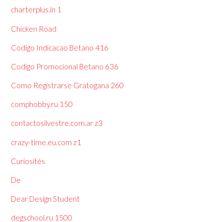
charterplus.in 1
Chicken Road
Codigo Indicacao Betano 416
Codigo Promocional Betano 636
Como Registrarse Gratogana 260
comphobby.ru 150
contactosilvestre.com.ar z3
crazy-time.eu.com z1
Curiosités
De
Dear Design Student
degschool.ru 1500