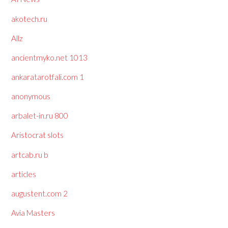
akotech.ru
Allz
ancientmyko.net 1013
ankaratarotfali.com 1
anonymous
arbalet-in.ru 800
Aristocrat slots
artcab.ru b
articles
augustent.com 2
Avia Masters