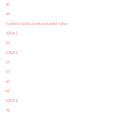
45
49
5 polska-casino.comkasynawild-tokyo
500A Z
51
530A Z
55
57
60
62
620A Z
70