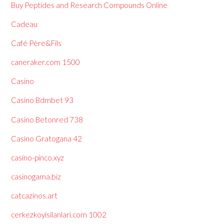
Buy Peptides and Research Compounds Online
Cadeau
Café Père&Fils
caneraker.com 1500
Casino
Casino Bdmbet 93
Casino Betonred 738
Casino Gratogana 42
casino-pinco.xyz
casinogama.biz
catcazinos.art
cerkezkoyisilanlari.com 1002