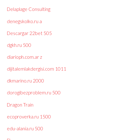
Delaplage Consulting
denegskolko.ru a
Descargar 22bet 505
dgkh.ru 500
diarioph.com.ar z
dijitalemlakdergisi.com 1011
dkmarino.ru 2000
dorogibezproblem.ru 500
Dragon Train
ecoproverka.ru 1500
edu-alania.ru 500