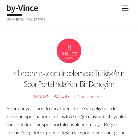
Skip
Men
to
content
8
JUILLET
2026
sillecomlek.com İncelemesi: Türkiye’nin
Spor Portalında Yeni Bir Deneyim
Non classé
VINCENT PATUREL
Spor dünyası sürekli olarak yeniliklerle ve gelişmelerle
doludur. Spor haberlerine hızlı ve doğru ulaşmak isteyenler
için ise kaliteli bir spor portalı büyük önem taşır. Bugün,
Türkiye’de giderek popülerleşen ve spor severlerin ilgisini