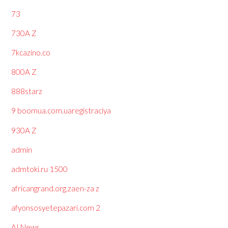
73
730A Z
7kcazino.co
800A Z
888starz
9 boomua.com.uaregistraciya
930A Z
admin
admtoki.ru 1500
africangrand.org.zaen-za z
afyonsosyetepazari.com 2
AI News