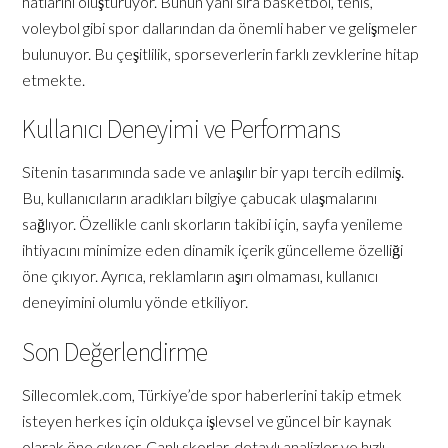
hatlarını oluşturuyor. Bunun yanı sıra basketbol, tenis,
voleybol gibi spor dallarından da önemli haber ve gelişmeler
bulunuyor. Bu çeşitlilik, sporseverlerin farklı zevklerine hitap
etmekte.
Kullanıcı Deneyimi ve Performans
Sitenin tasarımında sade ve anlaşılır bir yapı tercih edilmiş.
Bu, kullanıcıların aradıkları bilgiye çabucak ulaşmalarını
sağlıyor. Özellikle canlı skorların takibi için, sayfa yenileme
ihtiyacını minimize eden dinamik içerik güncelleme özelliği
öne çıkıyor. Ayrıca, reklamların aşırı olmaması, kullanıcı
deneyimini olumlu yönde etkiliyor.
Son Değerlendirme
Sillecomlek.com, Türkiye’de spor haberlerini takip etmek
isteyen herkes için oldukça işlevsel ve güncel bir kaynak
olarak öne çıkıyor. Canlı skorlar, detaylı analizler ve hızlı