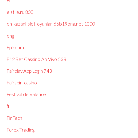
El
elstile.ru 800
en-kazanl-slot-oyunlar-66b19ona.net 1000
eng
Epiceum
F12 Bet Cassino Ao Vivo 538
Fairplay App Login 743
Fairspin-casino
Festival de Valence
fi
FinTech
Forex Trading