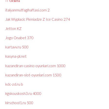
IT Освіта
italyanmutfagihaftasi.com 2
Jak Wyplacic Pieniadze Z Ice Casino 274
Jetton KZ
Jogo Onabet 370
kartavv.ru 500
kasyna-pl.net
kazandiran-casino-oyunlari.com 1000
kazandiran-slot-oyunlari.com 1500
kdc-zd.ru b
kgskouskosh3.ru 4000
kirschool1.ru 500