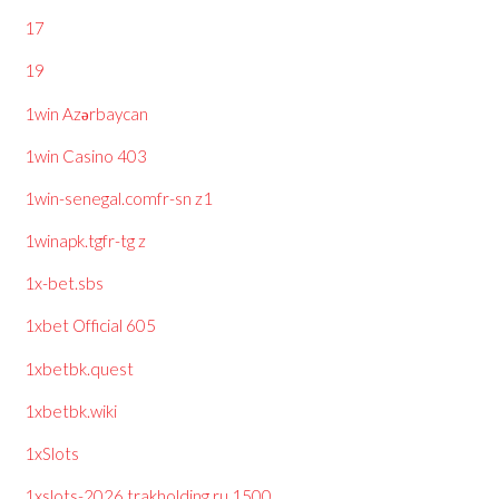
17
19
1win Azərbaycan
1win Casino 403
1win-senegal.comfr-sn z1
1winapk.tgfr-tg z
1x-bet.sbs
1xbet Official 605
1xbetbk.quest
1xbetbk.wiki
1xSlots
1xslots-2026.trakholding.ru 1500