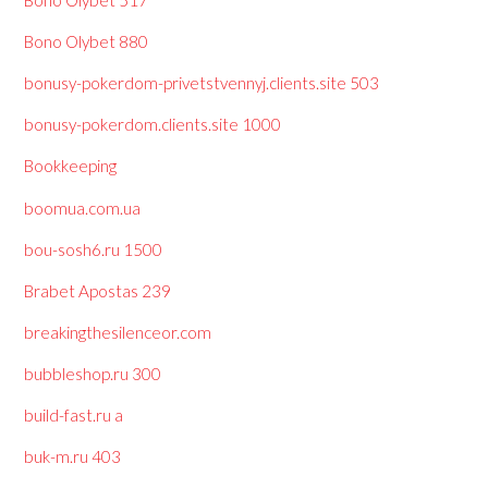
Bono Olybet 880
bonusy-pokerdom-privetstvennyj.clients.site 503
bonusy-pokerdom.clients.site 1000
Bookkeeping
boomua.com.ua
bou-sosh6.ru 1500
Brabet Apostas 239
breakingthesilenceor.com
bubbleshop.ru 300
build-fast.ru a
buk-m.ru 403