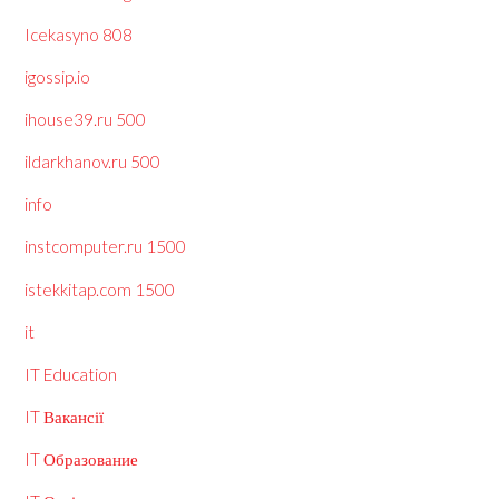
Icekasyno 808
igossip.io
ihouse39.ru 500
ildarkhanov.ru 500
info
instcomputer.ru 1500
istekkitap.com 1500
it
IT Education
IT Вакансії
IT Образование