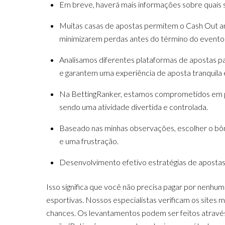
Em breve, haverá mais informações sobre quais sã
Muitas casas de apostas permitem o Cash Out an
minimizarem perdas antes do término do evento
Analisamos diferentes plataformas de apostas 
e garantem uma experiência de aposta tranquila 
Na BettingRanker, estamos comprometidos em pr
sendo uma atividade divertida e controlada.
Baseado nas minhas observações, escolher o bôn
e uma frustração.
Desenvolvimento efetivo estratégias de apostas 
Isso significa que você não precisa pagar por nenhu
esportivas. Nossos especialistas verificam os sites 
chances. Os levantamentos podem ser feitos atravé