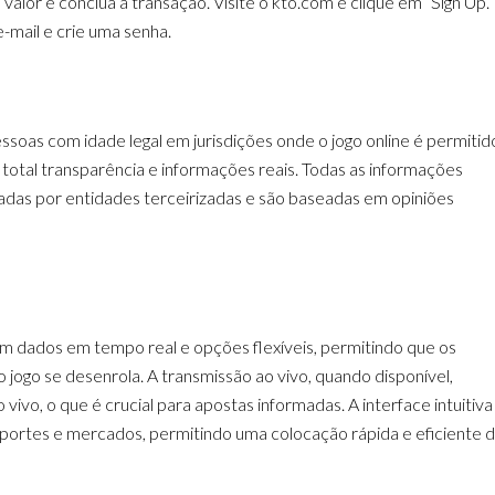
valor e conclua a transação. Visite o kto.com e clique em “Sign Up.”
-mail e crie uma senha.
soas com idade legal em jurisdições onde o jogo online é permitid
r total transparência e informações reais. Todas as informações
ciadas por entidades terceirizadas e são baseadas em opiniões
m dados em tempo real e opções flexíveis, permitindo que os
jogo se desenrola. A transmissão ao vivo, quando disponível,
ivo, o que é crucial para apostas informadas. A interface intuitiva
esportes e mercados, permitindo uma colocação rápida e eficiente 