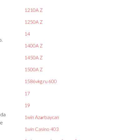
1210A Z
1250A Z
14
o.
1400A Z
1450A Z
1500A Z
1586vkg.ru 600
17
19
 da
1win Azərbaycan
de
1win Casino 403