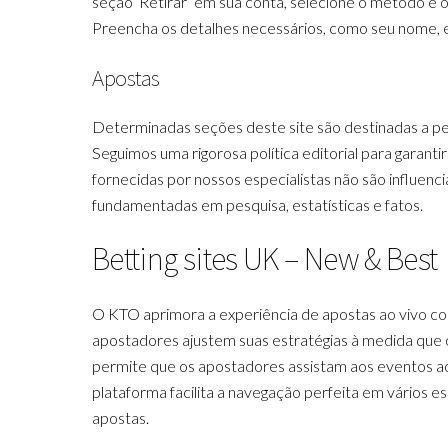
seção ‘Retirar’ em sua conta, selecione o método e o 
Preencha os detalhes necessários, como seu nome, e
Apostas
Determinadas seções deste site são destinadas a pes
Seguimos uma rigorosa política editorial para garanti
fornecidas por nossos especialistas não são influen
fundamentadas em pesquisa, estatísticas e fatos.
Betting sites UK – New & Best
O KTO aprimora a experiência de apostas ao vivo co
apostadores ajustem suas estratégias à medida que o 
permite que os apostadores assistam aos eventos ao v
plataforma facilita a navegação perfeita em vários 
apostas.