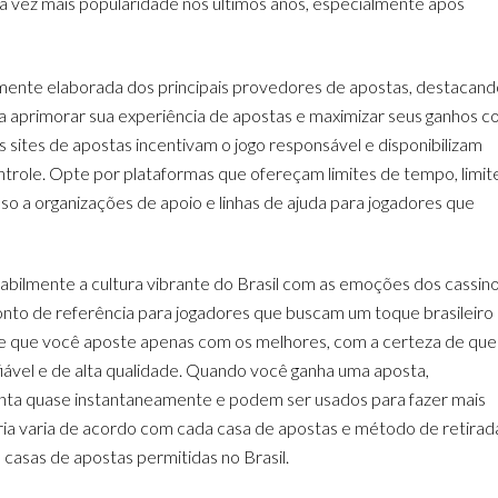
a vez mais popularidade nos últimos anos, especialmente após
mente elaborada dos principais provedores de apostas, destacand
a aprimorar sua experiência de apostas e maximizar seus ganhos 
 sites de apostas incentivam o jogo responsável e disponibilizam
role. Opte por plataformas que ofereçam limites de tempo, limit
o a organizações de apoio e linhas de ajuda para jogadores que
 habilmente a cultura vibrante do Brasil com as emoções dos cassin
ponto de referência para jogadores que buscam um toque brasileiro
te que você aposte apenas com os melhores, com a certeza de que
iável e de alta qualidade. Quando você ganha uma aposta,
onta quase instantaneamente e podem ser usados para fazer mais
ria varia de acordo com cada casa de apostas e método de retirad
casas de apostas permitidas no Brasil.