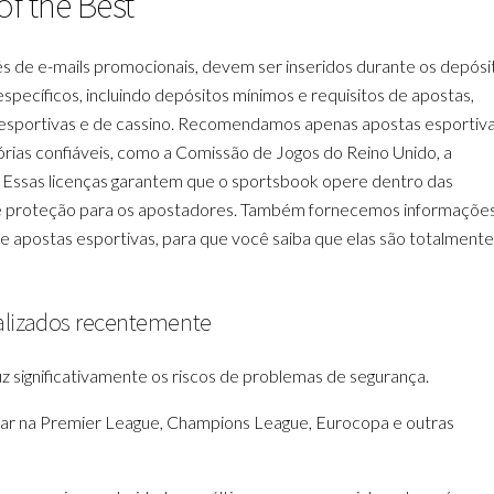
of the Best
s de e-mails promocionais, devem ser inseridos durante os depósi
pecíficos, incluindo depósitos mínimos e requisitos de apostas,
s esportivas e de cassino. Recomendamos apenas apostas esportiv
órias confiáveis, como a Comissão de Jogos do Reino Unido, a
 Essas licenças garantem que o sportsbook opere dentro das
 de proteção para os apostadores. Também fornecemos informaçõe
de apostas esportivas, para que você saiba que elas são totalmente
alizados recentemente
z significativamente os riscos de problemas de segurança.
ostar na Premier League, Champions League, Eurocopa e outras