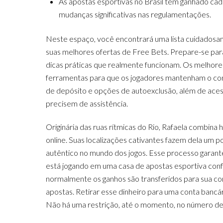
As apostas esportivas no Brasil têm ganhado cad
mudanças significativas nas regulamentações.
Neste espaço, você encontrará uma lista cuidadosa
suas melhores ofertas de Free Bets. Prepare-se par
dicas práticas que realmente funcionam. Os melhores
ferramentas para que os jogadores mantenham o cont
de depósito e opções de autoexclusão, além de acess
precisem de assistência.
Originária das ruas rítmicas do Rio, Rafaela combina
online. Suas localizações cativantes fazem dela um 
autêntico no mundo dos jogos. Esse processo garan
está jogando em uma casa de apostas esportiva conf
normalmente os ganhos são transferidos para sua c
apostas. Retirar esse dinheiro para uma conta bancá
Não há uma restrição, até o momento, no número de 