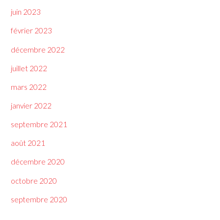
juin 2023
février 2023
décembre 2022
juillet 2022
mars 2022
janvier 2022
septembre 2021
août 2021
décembre 2020
octobre 2020
septembre 2020