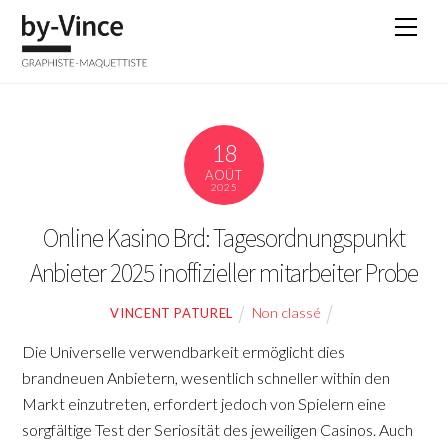
Skip
Men
to
content
18
AOÛT
2025
Online Kasino Brd: Tagesordnungspunkt
Anbieter 2025 inoffizieller mitarbeiter Probe
Non classé
VINCENT PATUREL
Die Universelle verwendbarkeit ermöglicht dies
brandneuen Anbietern, wesentlich schneller within den
Markt einzutreten, erfordert jedoch von Spielern eine
sorgfältige Test der Seriosität des jeweiligen Casinos. Auch