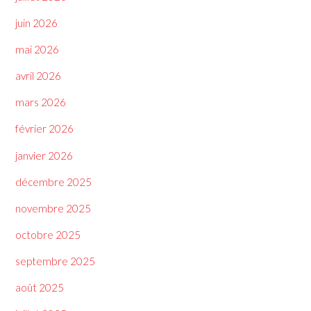
juin 2026
mai 2026
avril 2026
mars 2026
février 2026
janvier 2026
décembre 2025
novembre 2025
octobre 2025
septembre 2025
août 2025