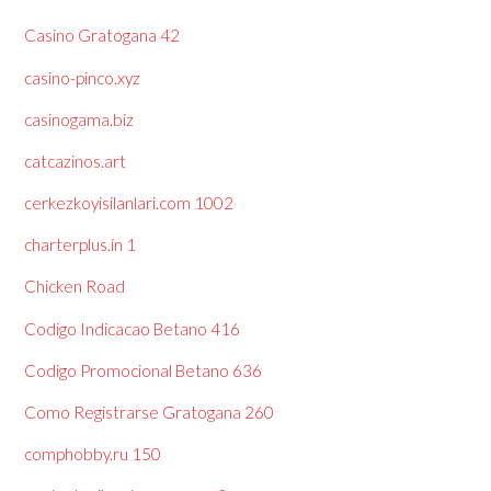
Casino Gratogana 42
casino-pinco.xyz
casinogama.biz
catcazinos.art
cerkezkoyisilanlari.com 1002
charterplus.in 1
Chicken Road
Codigo Indicacao Betano 416
Codigo Promocional Betano 636
Como Registrarse Gratogana 260
comphobby.ru 150