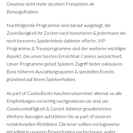
Gewinne nicht mehr da einen Freispielen als
Bonusguthaben.
Nachfolgende Programme sind darauf ausgelegt, die
Zuverlässigkeit ihr Zocker nach honorieren & jedermann ein
noch besseres Spielerlebnis dahinter offerte. VIP-
Programme & Treueprogramme sind der weiterer wichtiger
Aspekt, das unser besten Erreichbar Casinos auszeichnet.
Unser Programme gebot Spielern Zugriff hinter exklusiven
Boni, höheren Auszahlungsquoten & speziellen Events,
gründend auf ihrem Spielverhalten.
As part of CasinoBeats haschen unsereiner allemal, so alle
Empfehlungen vorsichtig nachgewiesen sie sind, um
Gewissenhaftigkeit & Gerüst dahinter gewährleisten.
Weitere Aussagen aufstöbern Sie as part of unseren
redaktionellen Richtlinien. Die leser sollten vorzugsweise
geradlinig in unseren Bewertungen nachschauen, wafer