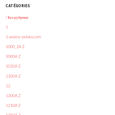
CATÉGORIES
! Без рубрики
1
1 aviator-polska.com
1000_2A Z
1000A Z
1020A Z
1100A Z
12
1200A Z
1210A Z