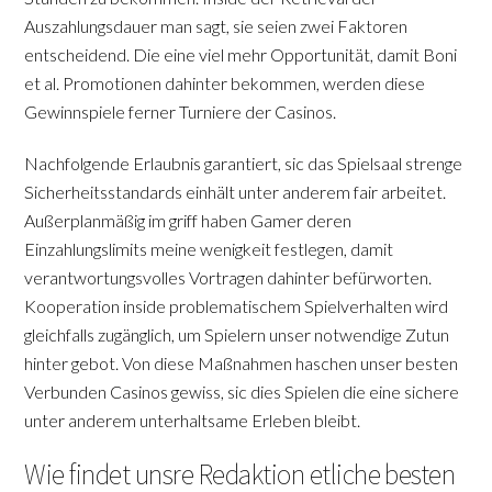
Auszahlungsdauer man sagt, sie seien zwei Faktoren
entscheidend. Die eine viel mehr Opportunität, damit Boni
et al. Promotionen dahinter bekommen, werden diese
Gewinnspiele ferner Turniere der Casinos.
Nachfolgende Erlaubnis garantiert, sic das Spielsaal strenge
Sicherheitsstandards einhält unter anderem fair arbeitet.
Außerplanmäßig im griff haben Gamer deren
Einzahlungslimits meine wenigkeit festlegen, damit
verantwortungsvolles Vortragen dahinter befürworten.
Kooperation inside problematischem Spielverhalten wird
gleichfalls zugänglich, um Spielern unser notwendige Zutun
hinter gebot. Von diese Maßnahmen haschen unser besten
Verbunden Casinos gewiss, sic dies Spielen die eine sichere
unter anderem unterhaltsame Erleben bleibt.
Wie findet unsre Redaktion etliche besten