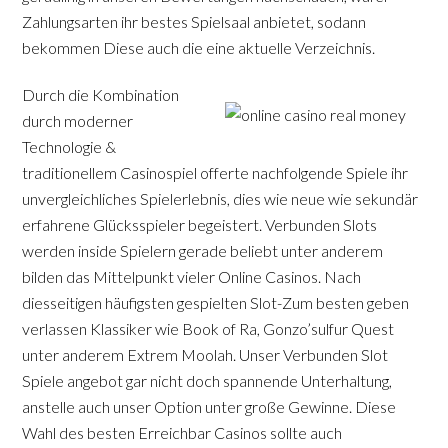
Zahlungsarten ihr bestes Spielsaal anbietet, sodann
bekommen Diese auch die eine aktuelle Verzeichnis.
Durch die Kombination
durch moderner
Technologie &
traditionellem Casinospiel offerte nachfolgende Spiele ihr
unvergleichliches Spielerlebnis, dies wie neue wie sekundär
erfahrene Glücksspieler begeistert. Verbunden Slots
werden inside Spielern gerade beliebt unter anderem
bilden das Mittelpunkt vieler Online Casinos. Nach
diesseitigen häufigsten gespielten Slot-Zum besten geben
verlassen Klassiker wie Book of Ra, Gonzo’sulfur Quest
unter anderem Extrem Moolah. Unser Verbunden Slot
Spiele angebot gar nicht doch spannende Unterhaltung,
anstelle auch unser Option unter große Gewinne. Diese
Wahl des besten Erreichbar Casinos sollte auch