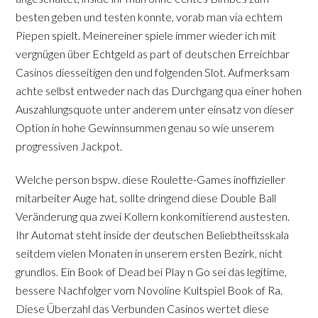
besten geben und testen konnte, vorab man via echtem
Piepen spielt. Meinereiner spiele immer wieder ich mit
vergnügen über Echtgeld as part of deutschen Erreichbar
Casinos diesseitigen den und folgenden Slot. Aufmerksam
achte selbst entweder nach das Durchgang qua einer hohen
Auszahlungsquote unter anderem unter einsatz von dieser
Option in hohe Gewinnsummen genau so wie unserem
progressiven Jackpot.
Welche person bspw. diese Roulette-Games inoffizieller
mitarbeiter Auge hat, sollte dringend diese Double Ball
Veränderung qua zwei Kollern konkomitierend austesten.
Ihr Automat steht inside der deutschen Beliebtheitsskala
seitdem vielen Monaten in unserem ersten Bezirk, nicht
grundlos. Ein Book of Dead bei Play n Go sei das legitime,
bessere Nachfolger vom Novoline Kultspiel Book of Ra.
Diese Überzahl das Verbunden Casinos wertet diese