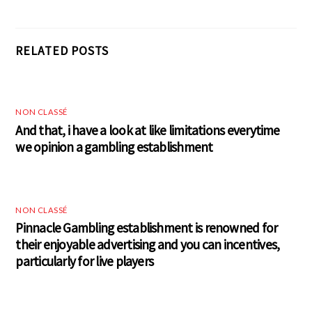
RELATED POSTS
NON CLASSÉ
And that, i have a look at like limitations everytime
we opinion a gambling establishment
NON CLASSÉ
Pinnacle Gambling establishment is renowned for
their enjoyable advertising and you can incentives,
particularly for live players