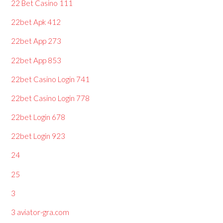
22 Bet Casino 111
22bet Apk 412
22bet App 273
22bet App 853
22bet Casino Login 741
22bet Casino Login 778
22bet Login 678
22bet Login 923
24
25
3
3 aviator-gra.com