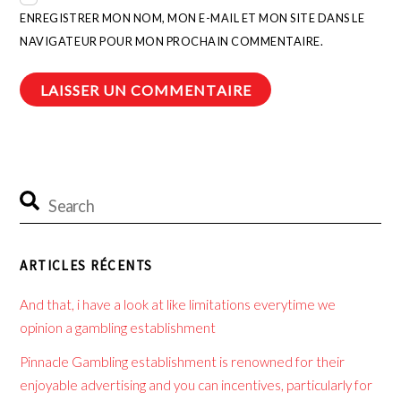
ENREGISTRER MON NOM, MON E-MAIL ET MON SITE DANS LE
NAVIGATEUR POUR MON PROCHAIN COMMENTAIRE.
ARTICLES RÉCENTS
And that, i have a look at like limitations everytime we
opinion a gambling establishment
Pinnacle Gambling establishment is renowned for their
enjoyable advertising and you can incentives, particularly for