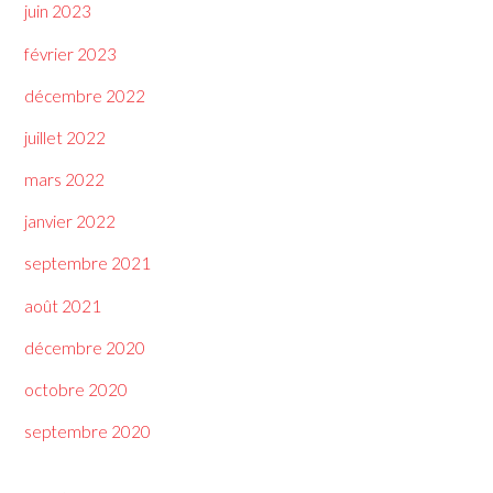
juin 2023
février 2023
décembre 2022
juillet 2022
mars 2022
janvier 2022
septembre 2021
août 2021
décembre 2020
octobre 2020
septembre 2020