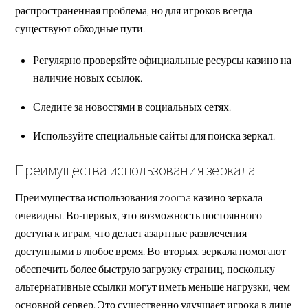
распространенная проблема, но для игроков всегда
существуют обходные пути.
Регулярно проверяйте официальные ресурсы казино на
наличие новых ссылок.
Следите за новостями в социальных сетях.
Используйте специальные сайты для поиска зеркал.
Преимущества использования зеркала
Преимущества использования zooma казино зеркала
очевидны. Во-первых, это возможность постоянного
доступа к играм, что делает азартные развлечения
доступными в любое время. Во-вторых, зеркала помогают
обеспечить более быструю загрузку страниц, поскольку
альтернативные ссылки могут иметь меньше нагрузки, чем
основной сервер. Это существенно улучшает игрока в лице