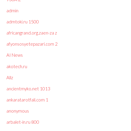
admin
admtoki.ru 1500
africangrand.org.zaen-za z
afyonsosyetepazari.com 2
AI News
akotech.ru
Allz
ancientmyko.net 1013
ankaratarotfali.com 1
anonymous
arbalet-in.ru 800