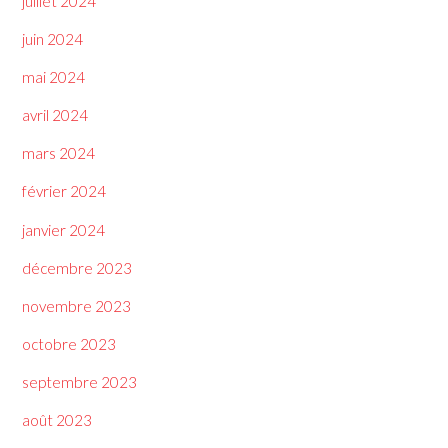
juillet 2024
juin 2024
mai 2024
avril 2024
mars 2024
février 2024
janvier 2024
décembre 2023
novembre 2023
octobre 2023
septembre 2023
août 2023