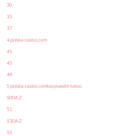
30
33
37
4 polska-casino.com
41
45
49
5 polska-casino.comkasynawild-tokyo
500A Z
51
530A Z
55