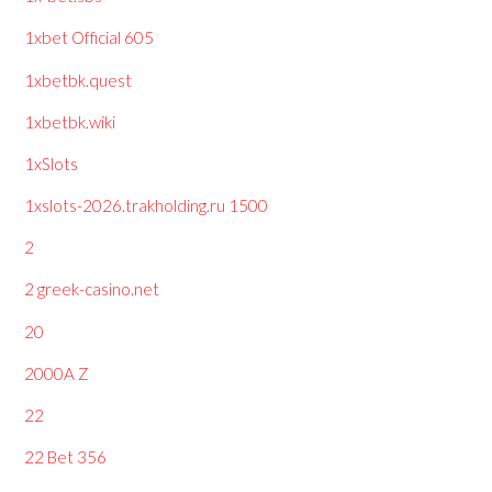
1xbet Official 605
1xbetbk.quest
1xbetbk.wiki
1xSlots
1xslots-2026.trakholding.ru 1500
2
2 greek-casino.net
20
2000A Z
22
22 Bet 356