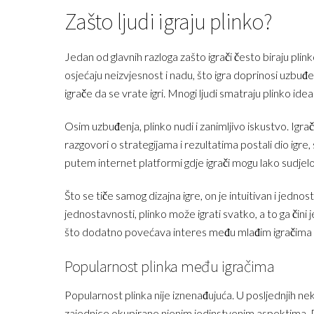
Zašto ljudi igraju plinko?
Jedan od glavnih razloga zašto igrači često biraju pli
osjećaju neizvjesnost i nadu, što igra doprinosi uzbuđ
igrače da se vrate igri. Mnogi ljudi smatraju plinko i
Osim uzbuđenja, plinko nudi i zanimljivo iskustvo. Igra
razgovori o strategijama i rezultatima postali dio igre,
putem internet platformi gdje igrači mogu lako sudjelov
Što se tiče samog dizajna igre, on je intuitivan i jedno
jednostavnosti, plinko može igrati svatko, a to ga čini
što dodatno povećava interes među mlađim igračima 
Popularnost plinka među igračima
Popularnost plinka nije iznenađujuća. U posljednjih nek
zajednice okupirane njenim jedinstvenim aspektima. P