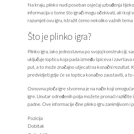
Na kraju, plinko nudi poseban osjećaj uzbuđenja tijekom
informacija o tome što igrači mogu očekivati, ali i koj
razumjeli ovu igru, istražit ćemo nekoliko važnih tema
Što je plinko igra?
Plinko igra, iako jednostavna po svojoj konstrukciji, 
uključuje lopticu koja pada između špiceva i završava na
put, a to može značajno utjecati na konačni rezultat
predvidjeti gdje će se loptica konačno zaustaviti, a 
Osnovna ploča igre stvorena je na način koji omoguć
igre. Unutar određenih polja možete pronaći različite iz
padne. Ove informacije čine plinko igru zanimljivom i
Pozicija
Dobitak