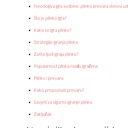
Neodoljiva igra sudbine: plinko prevara donosi uzb
Što je plinko igra?
Kako se igra plinko?
Strategije igranja plinka
Zašto ljudi igraju plinko?
Popularnost plinka među igračima
Plinko i prevara
Kako prepoznati prevaru?
Savjeti za sigurno igranje plinka
Zaključak