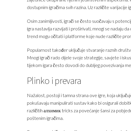
dostupnim igračima svih razina. Uz različite varijacij
Osim zanimljivosti, igrači se često suočavaju s poten
igra nastavlja razvijati i proširivati, mnogi se nadaju d
trend mogu očitati i platforme koje nude različite pro
Popularnost također uključuje stvaranje raznih društv
Mnogi igrači rado dijele svoje strategije, savjete i isk
tijekom igara često dovodi do dubljeg povezivanja me
Plinko i prevara
Nažalost, postoji i tamna strana ove igre, koja uključu
pokušavaju manipulirati sustav kako bi osigurali dobitk
različitih алхимик tricks za povećanje šansi za pobjed
poštenim igračima.