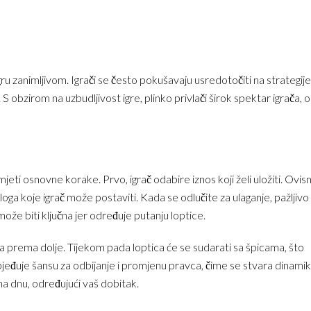
 igru zanimljivom. Igrači se često pokušavaju usredotočiti na strategije
 obzirom na uzbudljivost igre, plinko privlači širok spektar igrača, 
mjeti osnovne korake. Prvo, igrač odabire iznos koji želi uložiti. Ovis
loga koje igrač može postaviti. Kada se odlučite za ulaganje, pažljivo
ože biti ključna jer određuje putanju loptice.
 prema dolje. Tijekom pada loptica će se sudarati sa špicama, što
jeđuje šansu za odbijanje i promjenu pravca, čime se stvara dinami
 na dnu, određujući vaš dobitak.