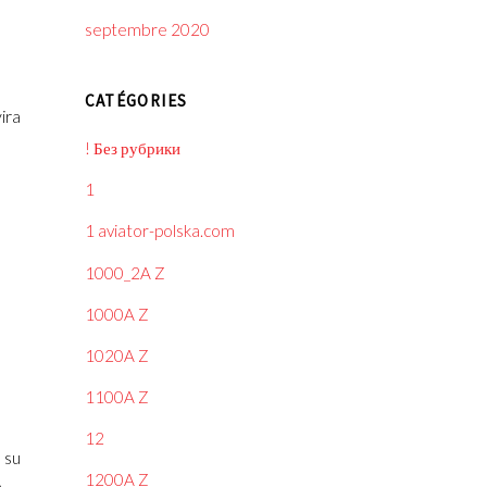
septembre 2020
CATÉGORIES
ira
! Без рубрики
1
1 aviator-polska.com
1000_2A Z
1000A Z
1020A Z
1100A Z
12
 su
1200A Z
o