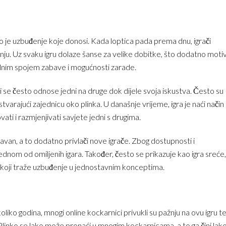
nko je uzbuđenje koje donosi. Kada loptica pada prema dnu, igrači
enju. Uz svaku igru dolaze šanse za velike dobitke, što dodatno motiv
dealnim spojem zabave i mogućnosti zarade.
či se često odnose jedni na druge dok dijele svoja iskustva. Često su
 stvarajući zajednicu oko plinka. U današnje vrijeme, igra je naći način
ati i razmjenjivati savjete jedni s drugima.
stavan, a to dodatno privlači nove igrače. Zbog dostupnosti i
 jednom od omiljenih igara. Također, često se prikazuje kao igra sreće,
koji traže uzbuđenje u jednostavnim konceptima.
oliko godina, mnogi online kockarnici privukli su pažnju na ovu igru te
linko se lako može pronaći u mnogim kockarnicama, a to ga čini lak