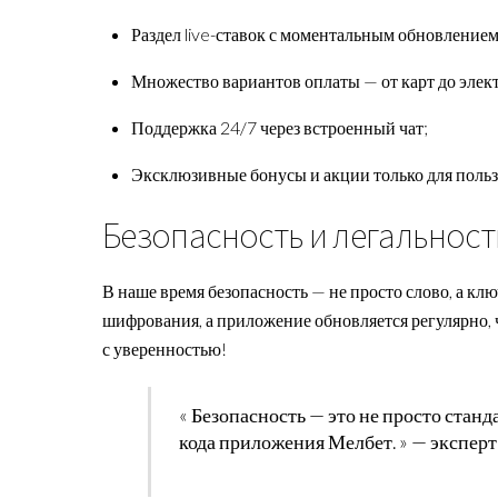
Раздел live-ставок с моментальным обновлением
Множество вариантов оплаты — от карт до элек
Поддержка 24/7 через встроенный чат;
Эксклюзивные бонусы и акции только для поль
Безопасность и легальност
В наше время безопасность — не просто слово, а к
шифрования, а приложение обновляется регулярно, 
с уверенностью!
« Безопасность — это не просто станд
кода приложения Мелбет. » — экспер