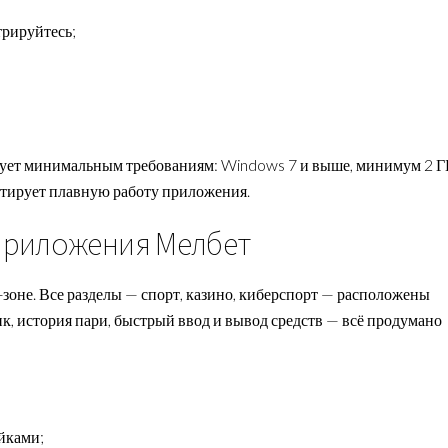
трируйтесь;
твует минимальным требованиям: Windows 7 и выше, минимум 2 Г
нтирует плавную работу приложения.
приложения Мелбет
P-зоне. Все разделы — спорт, казино, киберспорт — расположены
ик, история пари, быстрый ввод и вывод средств — всё продумано
йками;