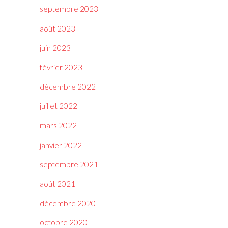
septembre 2023
août 2023
juin 2023
février 2023
décembre 2022
juillet 2022
mars 2022
janvier 2022
septembre 2021
août 2021
décembre 2020
octobre 2020