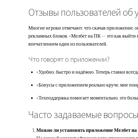
Отзывы пользователей об 
Многие игроки отмечают, что скачав приложение, о
рекламных блоков. «Мелбет на ПК — это как выйти н
впечатлением один из пользователей.
Что говорят о приложении?
«Удобно, быстро и надёжно. Теперь ставки всегд
«Бонусы с приложением реально круче, мне пон
«Техподдержка помогает моментально, это боль
Часто задаваемые вопросы
Можно ли установить приложение Мелбет на
На данный момент официального приложения дл