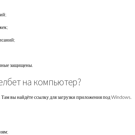
ий;
жек;
исаний;
анные защищены.
Мелбет на компьютер?
. Там вы найдёте ссылку для загрузки приложения под Windows.
иям;