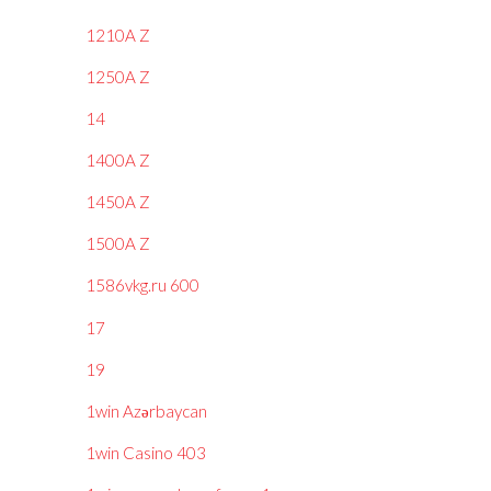
1210A Z
1250A Z
14
1400A Z
1450A Z
1500A Z
1586vkg.ru 600
17
19
1win Azərbaycan
1win Casino 403