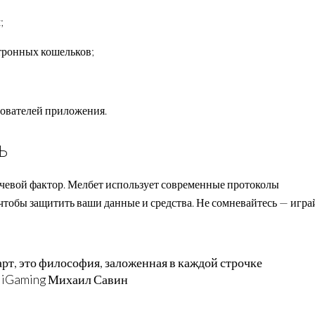
;
тронных кошельков;
зователей приложения.
ь
лючевой фактор. Мелбет использует современные протоколы
чтобы защитить ваши данные и средства. Не сомневайтесь — игра
арт, это философия, заложенная в каждой строчке
т iGaming Михаил Савин