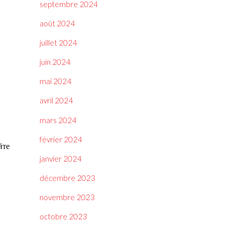
septembre 2024
août 2024
juillet 2024
juin 2024
mai 2024
avril 2024
mars 2024
février 2024
йте
janvier 2024
décembre 2023
novembre 2023
octobre 2023