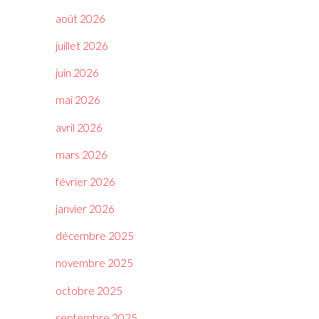
août 2026
juillet 2026
juin 2026
mai 2026
avril 2026
mars 2026
février 2026
janvier 2026
décembre 2025
novembre 2025
octobre 2025
septembre 2025