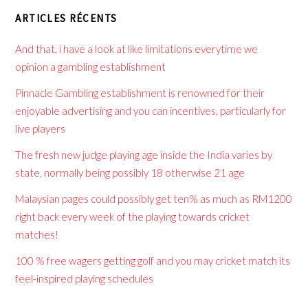
ARTICLES RÉCENTS
And that, i have a look at like limitations everytime we
opinion a gambling establishment
Pinnacle Gambling establishment is renowned for their
enjoyable advertising and you can incentives, particularly for
live players
The fresh new judge playing age inside the India varies by
state, normally being possibly 18 otherwise 21 age
Malaysian pages could possibly get ten% as much as RM1200
right back every week of the playing towards cricket
matches!
100 % free wagers getting golf and you may cricket match its
feel-inspired playing schedules