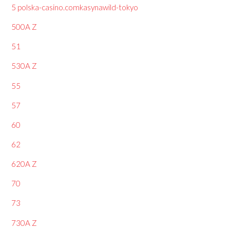
5 polska-casino.comkasynawild-tokyo
500A Z
51
530A Z
55
57
60
62
620A Z
70
73
730A Z