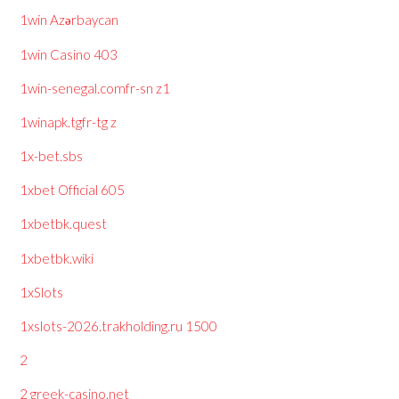
1win Azərbaycan
1win Casino 403
1win-senegal.comfr-sn z1
1winapk.tgfr-tg z
1x-bet.sbs
1xbet Official 605
1xbetbk.quest
1xbetbk.wiki
1xSlots
1xslots-2026.trakholding.ru 1500
2
2 greek-casino.net