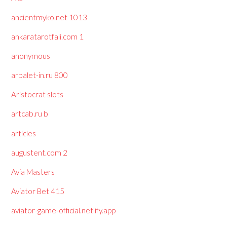
ancientmyko.net 1013
ankaratarotfali.com 1
anonymous
arbalet-in.ru 800
Aristocrat slots
artcab.ru b
articles
augustent.com 2
Avia Masters
Aviator Bet 415
aviator-game-official.netlify.app