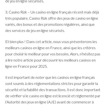
de jeu en ligne sécurisés.
3. Casino Rizk – Un casino en ligne français récent mais déjà
très populaire, Casino Rizk offre des jeux de casino en ligne
variés, des bonus et des promotions régulières, ainsi que
des services de jeu en ligne sécurisés.
Et bien plus ! Dans cet article, nous vous présenterons les
meilleurs casinos en ligne en France, ainsi que les critères
pour choisir le meilleur pour vos besoins. Alors, n’hésitez pas
à lire notre article pour découvrir les meilleurs casinos en
ligne en France pour 2025.
Il est important de noter que les casinos en ligne français
sont soumis à des réglementations strictes pour garantir la
sécurité et la fiabilité des transactions. Il est donc important
de vérifier si le casino en ligne est licencié et réglementé par
l’Autorité des jeux en ligne (AJE) avant de commencer à