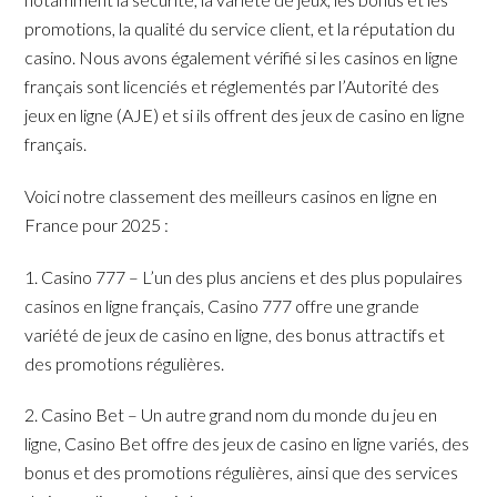
promotions, la qualité du service client, et la réputation du
casino. Nous avons également vérifié si les casinos en ligne
français sont licenciés et réglementés par l’Autorité des
jeux en ligne (AJE) et si ils offrent des jeux de casino en ligne
français.
Voici notre classement des meilleurs casinos en ligne en
France pour 2025 :
1. Casino 777 – L’un des plus anciens et des plus populaires
casinos en ligne français, Casino 777 offre une grande
variété de jeux de casino en ligne, des bonus attractifs et
des promotions régulières.
2. Casino Bet – Un autre grand nom du monde du jeu en
ligne, Casino Bet offre des jeux de casino en ligne variés, des
bonus et des promotions régulières, ainsi que des services