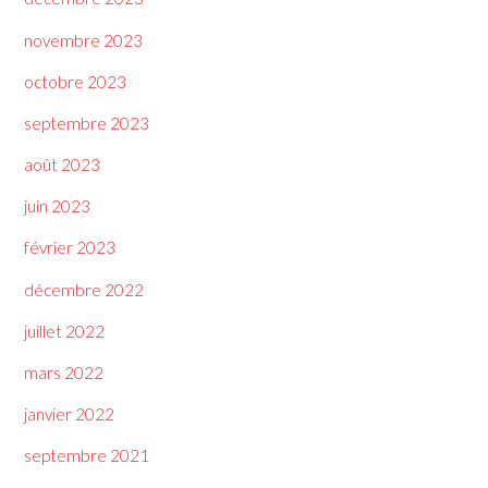
novembre 2023
octobre 2023
septembre 2023
août 2023
juin 2023
février 2023
décembre 2022
juillet 2022
mars 2022
janvier 2022
septembre 2021