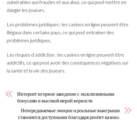
vulnérables aux fraudes et aux abus, ce qui peut mettre en
danger les joueurs.
Les problèmes juridiques : les casinos en ligne peuvent être
illégaux dans certains pays, ce qui peut entraîner des
problèmes juridiques.
Les risques d’addiction : les casinos en ligne peuvent être
addictifs, ce qui peut avoir des conséquences négatives sur
la santé et la vie des joueurs.
Интернет игорное заведение с эксклюзивными
бонусами и высокой мерой верности
Непередаваемые эмоции и реальные выигрыши
становятся доступными благодаря риобет казино.