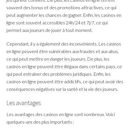
souvent des bonus et des promotions attractives, ce qui
peut augmenter les chances de gagner. Enfin, les casinos en
ligne sont souvent accessibles 24h/24 et 7j/7, ce qui
permet aux joueurs de jouer à tout moment.
Cependant, il y a également des inconvénients. Les casinos
en ligne peuvent être vulnérables aux fraudes et aux abus,
ce qui peut mettre en danger les joueurs. De plus, les
casinos en ligne peuvent être illégaux dans certains pays, ce
qui peut entraîner des problèmes juridiques. Enfin, les
casinos en ligne peuvent être addictifs, ce qui peut avoir des
conséquences négatives sur la santé et la vie des joueurs.
Les avantages
Les avantages des casinos en ligne sont nombreux. Voici
quelques-uns des plus importants :