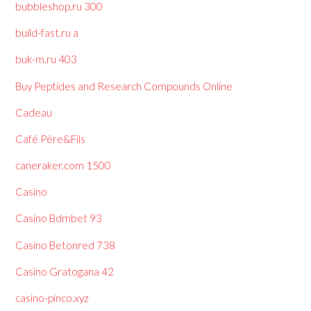
bubbleshop.ru 300
build-fast.ru a
buk-m.ru 403
Buy Peptides and Research Compounds Online
Cadeau
Café Père&Fils
caneraker.com 1500
Casino
Casino Bdmbet 93
Casino Betonred 738
Casino Gratogana 42
casino-pinco.xyz