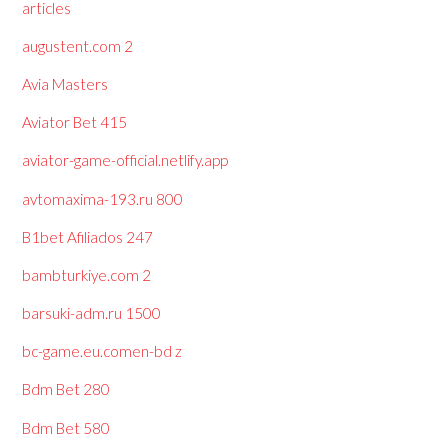
articles
augustent.com 2
Avia Masters
Aviator Bet 415
aviator-game-official.netlify.app
avtomaxima-193.ru 800
B1bet Afiliados 247
bambturkiye.com 2
barsuki-adm.ru 1500
bc-game.eu.comen-bd z
Bdm Bet 280
Bdm Bet 580