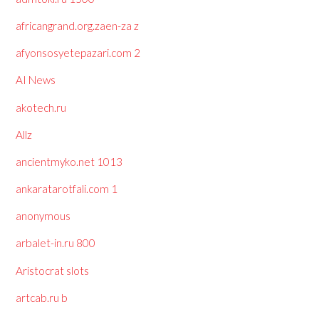
africangrand.org.zaen-za z
afyonsosyetepazari.com 2
AI News
akotech.ru
Allz
ancientmyko.net 1013
ankaratarotfali.com 1
anonymous
arbalet-in.ru 800
Aristocrat slots
artcab.ru b