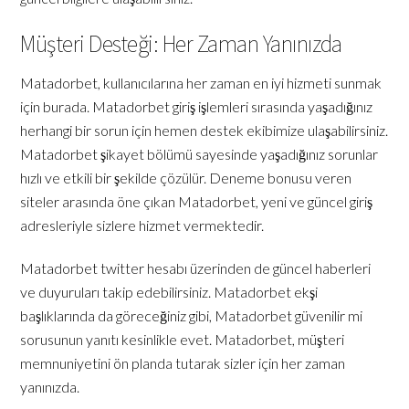
Müşteri Desteği: Her Zaman Yanınızda
Matadorbet, kullanıcılarına her zaman en iyi hizmeti sunmak
için burada. Matadorbet giriş işlemleri sırasında yaşadığınız
herhangi bir sorun için hemen destek ekibimize ulaşabilirsiniz.
Matadorbet şikayet bölümü sayesinde yaşadığınız sorunlar
hızlı ve etkili bir şekilde çözülür. Deneme bonusu veren
siteler arasında öne çıkan Matadorbet, yeni ve güncel giriş
adresleriyle sizlere hizmet vermektedir.
Matadorbet twitter hesabı üzerinden de güncel haberleri
ve duyuruları takip edebilirsiniz. Matadorbet ekşi
başlıklarında da göreceğiniz gibi, Matadorbet güvenilir mi
sorusunun yanıtı kesinlikle evet. Matadorbet, müşteri
memnuniyetini ön planda tutarak sizler için her zaman
yanınızda.