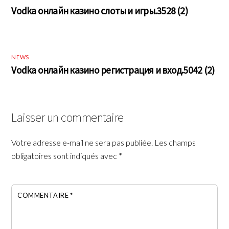
Vodka онлайн казино слоты и игры.3528 (2)
NEWS
Vodka онлайн казино регистрация и вход.5042 (2)
Laisser un commentaire
Votre adresse e-mail ne sera pas publiée.
Les champs
obligatoires sont indiqués avec
*
COMMENTAIRE
*