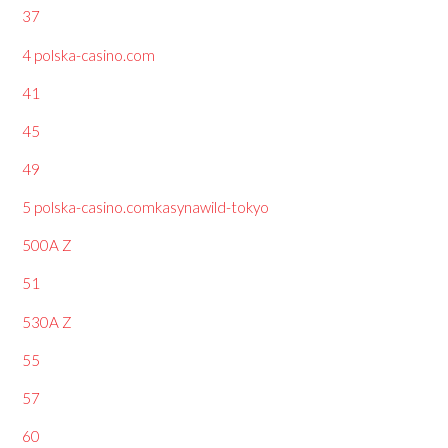
37
4 polska-casino.com
41
45
49
5 polska-casino.comkasynawild-tokyo
500A Z
51
530A Z
55
57
60