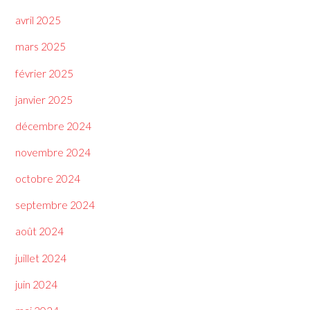
avril 2025
mars 2025
février 2025
janvier 2025
décembre 2024
novembre 2024
octobre 2024
septembre 2024
août 2024
juillet 2024
juin 2024