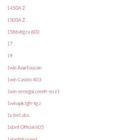
1450A Z
1500A Z
1586vkg.ru 600
17
19
1win Azərbaycan
1win Casino 403
1win-senegal.comfr-sn z1
1winapk.tgfr-tg z
1x-bet.sbs
1xbet Official 605
1xbetbk.quest