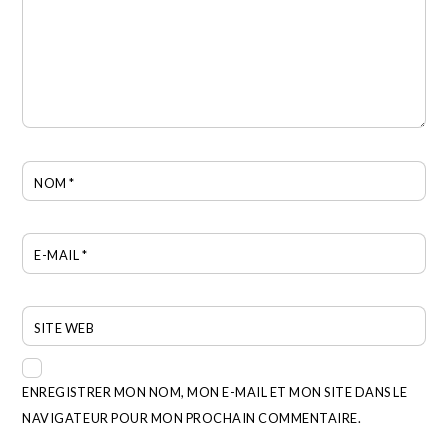
NOM
*
E-MAIL
*
SITE WEB
ENREGISTRER MON NOM, MON E-MAIL ET MON SITE DANS LE
NAVIGATEUR POUR MON PROCHAIN COMMENTAIRE.