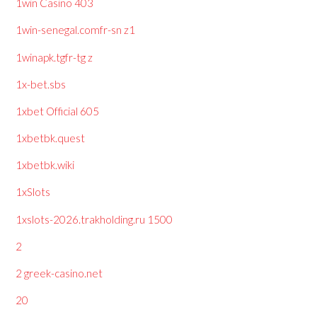
1win Casino 403
1win-senegal.comfr-sn z1
1winapk.tgfr-tg z
1x-bet.sbs
1xbet Official 605
1xbetbk.quest
1xbetbk.wiki
1xSlots
1xslots-2026.trakholding.ru 1500
2
2 greek-casino.net
20