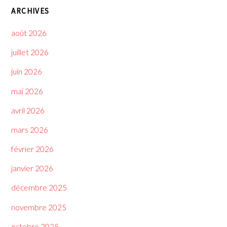
ARCHIVES
août 2026
juillet 2026
juin 2026
mai 2026
avril 2026
mars 2026
février 2026
janvier 2026
décembre 2025
novembre 2025
octobre 2025