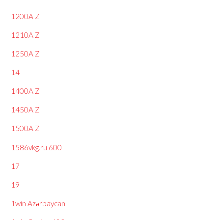
1200A Z
1210A Z
1250A Z
14
1400A Z
1450A Z
1500A Z
1586vkg.ru 600
17
19
1win Azərbaycan