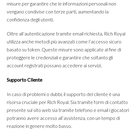
misure per garantire che le informazioni personali non
vengano condivise con terze parti, aumentando la
confidenza degli utenti.
Oltre all’autenticazione tramite email richiesta, Rich Royal
utilizza anche metodi più avanzati come l’accesso sicuro
basato su token. Queste misure sono applicate al fine di
proteggere le credenziali e garantire che soltanto gli
account registrati possano accedere ai servizi.
Supporto Cliente
In caso di problemi o dubbi, il supporto del cliente è una
risorsa cruciale per Rich Royal. Sia tramite form di contatto
presente sul sito web sia tramite telefono e email i giocatori
potranno avere accesso all’assistenza, con un tempo di
reazione in genere molto basso.