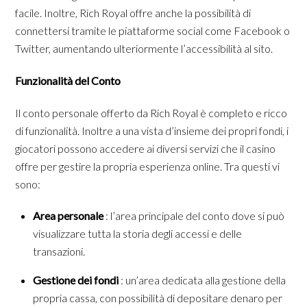
facile. Inoltre, Rich Royal offre anche la possibilità di
connettersi tramite le piattaforme social come Facebook o
Twitter, aumentando ulteriormente l’accessibilità al sito.
Funzionalità del Conto
Il conto personale offerto da Rich Royal è completo e ricco
di funzionalità. Inoltre a una vista d’insieme dei propri fondi, i
giocatori possono accedere ai diversi servizi che il casino
offre per gestire la propria esperienza online. Tra questi vi
sono:
Area personale
: l’area principale del conto dove si può
visualizzare tutta la storia degli accessi e delle
transazioni.
Gestione dei fondi
: un’area dedicata alla gestione della
propria cassa, con possibilità di depositare denaro per