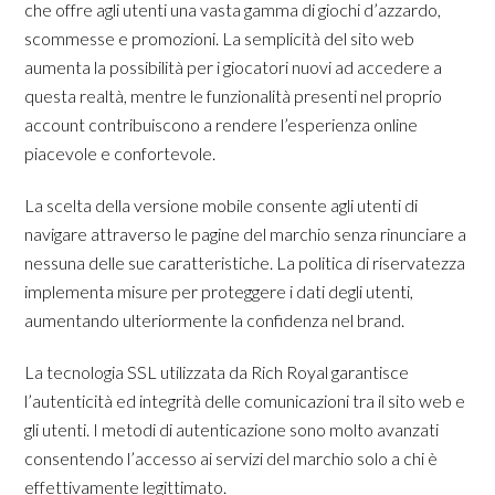
che offre agli utenti una vasta gamma di giochi d’azzardo,
scommesse e promozioni. La semplicità del sito web
aumenta la possibilità per i giocatori nuovi ad accedere a
questa realtà, mentre le funzionalità presenti nel proprio
account contribuiscono a rendere l’esperienza online
piacevole e confortevole.
La scelta della versione mobile consente agli utenti di
navigare attraverso le pagine del marchio senza rinunciare a
nessuna delle sue caratteristiche. La politica di riservatezza
implementa misure per proteggere i dati degli utenti,
aumentando ulteriormente la confidenza nel brand.
La tecnologia SSL utilizzata da Rich Royal garantisce
l’autenticità ed integrità delle comunicazioni tra il sito web e
gli utenti. I metodi di autenticazione sono molto avanzati
consentendo l’accesso ai servizi del marchio solo a chi è
effettivamente legittimato.