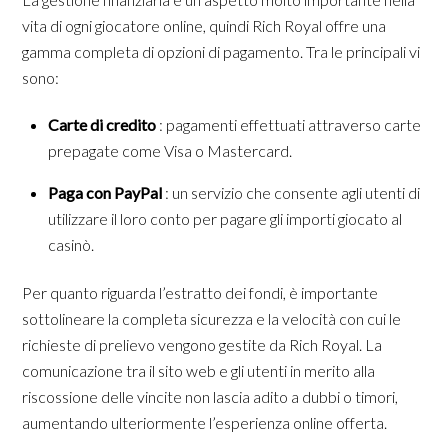
vita di ogni giocatore online, quindi Rich Royal offre una
gamma completa di opzioni di pagamento. Tra le principali vi
sono:
Carte di credito
: pagamenti effettuati attraverso carte
prepagate come Visa o Mastercard.
Paga con PayPal
: un servizio che consente agli utenti di
utilizzare il loro conto per pagare gli importi giocato al
casinò.
Per quanto riguarda l’estratto dei fondi, è importante
sottolineare la completa sicurezza e la velocità con cui le
richieste di prelievo vengono gestite da Rich Royal. La
comunicazione tra il sito web e gli utenti in merito alla
riscossione delle vincite non lascia adito a dubbi o timori,
aumentando ulteriormente l’esperienza online offerta.