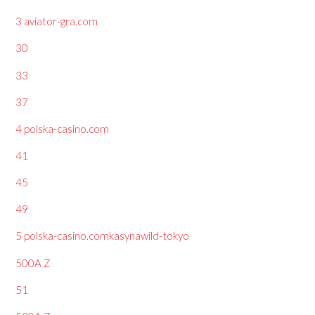
3 aviator-gra.com
30
33
37
4 polska-casino.com
41
45
49
5 polska-casino.comkasynawild-tokyo
500A Z
51