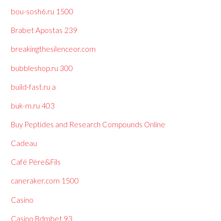
bou-sosh6.ru 1500
Brabet Apostas 239
breakingthesilenceor.com
bubbleshop.ru 300
build-fast.ru a
buk-m.ru 403
Buy Peptides and Research Compounds Online
Cadeau
Café Père&Fils
caneraker.com 1500
Casino
Casino Bdmbet 93