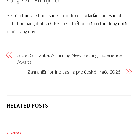
sống Nam Phi rực rỡ
Sẽ lựa chọn lại khách sạn khi có dịp quay lại lần sau. Bạn phải
bật chức năng định vị GPS trên thiết bị mới có thể dùng được
chức năng này.
Stbet Sri Lanka: A Thrilling New Betting Experience
Awaits
Zahraniční online casina pro české hráče 2025
RELATED POSTS
CASINO