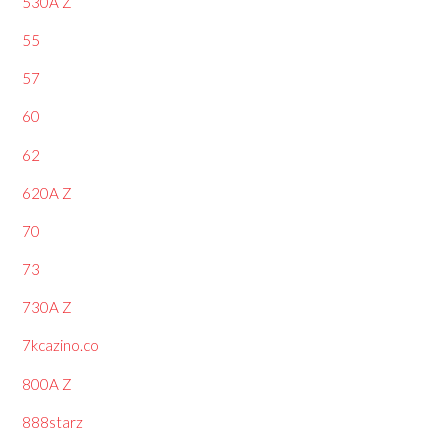
530A Z
55
57
60
62
620A Z
70
73
730A Z
7kcazino.co
800A Z
888starz