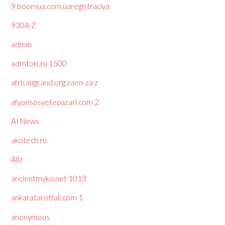
9 boomua.com.uaregistraciya
930A Z
admin
admtoki.ru 1500
africangrand.org.zaen-za z
afyonsosyetepazari.com 2
AI News
akotech.ru
Allz
ancientmyko.net 1013
ankaratarotfali.com 1
anonymous