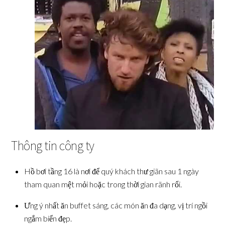
Thông tin công ty
Hồ bơi tầng 16 là nơi để quý khách thư giãn sau 1 ngày
tham quan mệt mỏi hoặc trong thời gian rãnh rổi.
Ưng ý nhất ăn buffet sáng, các món ăn đa dạng, vị trí ngồi
ngắm biển đẹp.