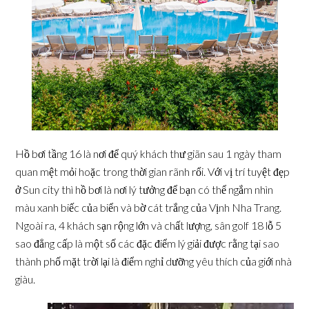
Hồ bơi tầng 16 là nơi để quý khách thư giãn sau 1 ngày tham
quan mệt mỏi hoặc trong thời gian rãnh rổi. Với vị trí tuyệt đẹp
ở Sun city thì hồ bơi là nơi lý tưởng để bạn có thể ngắm nhìn
màu xanh biếc của biển và bờ cát trắng của Vịnh Nha Trang.
Ngoài ra, 4 khách sạn rộng lớn và chất lượng, sân golf 18 lỗ 5
sao đẳng cấp là một số các đặc điểm lý giải được rằng tại sao
thành phố mặt trời lại là điểm nghỉ dưỡng yêu thích của giới nhà
giàu.