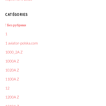
CATÉGORIES
! Без рубрики
1
1 aviator-polska.com
1000_2A Z
1000A Z
1020A Z
1100A Z
12
1200A Z