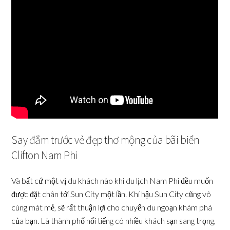
Say đắm trước vẻ đẹp thơ mộng của bãi biển
Clifton Nam Phi
Và bất cứ một vị du khách nào khi du lịch Nam Phi đều muốn
được đặt chân tới Sun City một lần. Khí hậu Sun City cũng vô
cùng mát mẻ, sẽ rất thuận lợi cho chuyến du ngoạn khám phá
của bạn. Là thành phố nổi tiếng có nhiều khách sạn sang trọng,