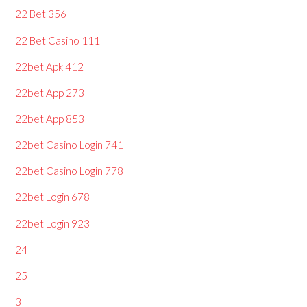
22 Bet 356
22 Bet Casino 111
22bet Apk 412
22bet App 273
22bet App 853
22bet Casino Login 741
22bet Casino Login 778
22bet Login 678
22bet Login 923
24
25
3