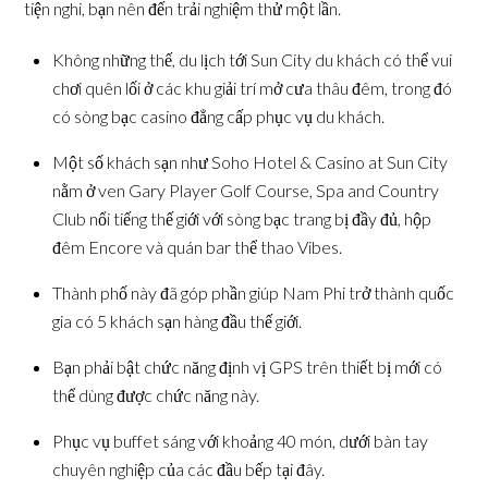
tiện nghi, bạn nên đến trải nghiệm thử một lần.
Không những thế, du lịch tới Sun City du khách có thể vui
chơi quên lối ở các khu giải trí mở cưa thâu đêm, trong đó
có sòng bạc casino đẳng cấp phục vụ du khách.
Một số khách sạn như Soho Hotel & Casino at Sun City
nằm ở ven Gary Player Golf Course, Spa and Country
Club nổi tiếng thế giới với sòng bạc trang bị đầy đủ, hộp
đêm Encore và quán bar thể thao Vibes.
Thành phố này đã góp phần giúp Nam Phi trở thành quốc
gia có 5 khách sạn hàng đầu thế giới.
Bạn phải bật chức năng định vị GPS trên thiết bị mới có
thể dùng được chức năng này.
Phục vụ buffet sáng với khoảng 40 món, dưới bàn tay
chuyên nghiệp của các đầu bếp tại đây.