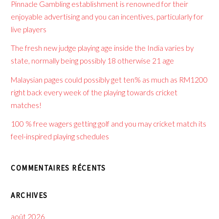
Pinnacle Gambling establishment is renowned for their
enjoyable advertising and you can incentives, particularly for
live players
The fresh new judge playing age inside the India varies by
state, normally being possibly 18 otherwise 21 age
Malaysian pages could possibly get ten% as much as RM1200
right back every week of the playing towards cricket
matches!
100 % free wagers getting golf and you may cricket match its
feel-inspired playing schedules
COMMENTAIRES RÉCENTS
ARCHIVES
août 2026