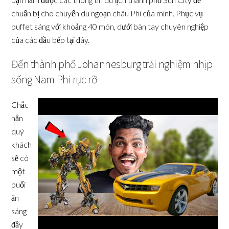
chuẩn bị cho chuyến du ngoạn châu Phi của mình. Phục vụ
buffet sáng với khoảng 40 món, dưới bàn tay chuyên nghiệp
của các đầu bếp tại đây.
Đến thành phố Johannesburg trải nghiệm nhịp
sống Nam Phi rực rỡ
Chắc
hẳn
quý
khách
sẽ có
một
buổi
ăn
sáng
đầy