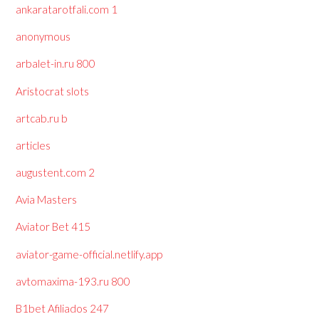
ankaratarotfali.com 1
anonymous
arbalet-in.ru 800
Aristocrat slots
artcab.ru b
articles
augustent.com 2
Avia Masters
Aviator Bet 415
aviator-game-official.netlify.app
avtomaxima-193.ru 800
B1bet Afiliados 247