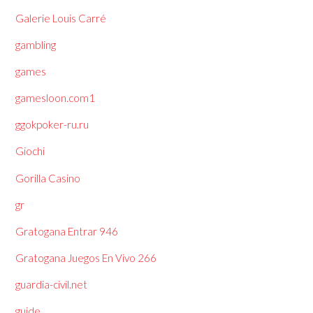
Galerie Louis Carré
gambling
games
gamesloon.com1
ggokpoker-ru.ru
Giochi
Gorilla Casino
gr
Gratogana Entrar 946
Gratogana Juegos En Vivo 266
guardia-civil.net
guide