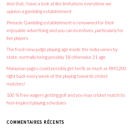
And that, i have a look at like limitations everytime we
opinion a gambling establishment
Pinnacle Gambling establishment is renowned for their
enjoyable advertising and you can incentives, particularly for
live players
The fresh new judge playing age inside the India varies by
state, normally being possibly 18 otherwise 21 age
Malaysian pages could possibly get ten% as much as RM1200
right back every week of the playing towards cricket
matches!
100 % free wagers getting golf and you may cricket match its
feel-inspired playing schedules
COMMENTAIRES RÉCENTS