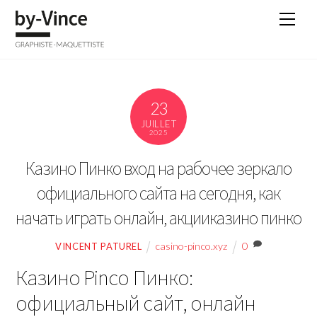
Skip
Men
to
content
23
JUILLET
2025
Казино Пинко вход на рабочее зеркало
официального сайта на сегодня, как
начать играть онлайн, акцииказино пинко
casino-pinco.xyz
0
VINCENT PATUREL
Казино Pinco Пинко:
официальный сайт, онлайн