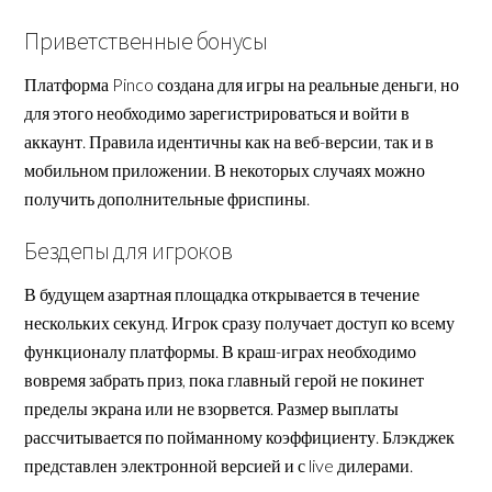
Приветственные бонусы
Платформа Pinco создана для игры на реальные деньги, но
для этого необходимо зарегистрироваться и войти в
аккаунт. Правила идентичны как на веб-версии, так и в
мобильном приложении. В некоторых случаях можно
получить дополнительные фриспины.
Бездепы для игроков
В будущем азартная площадка открывается в течение
нескольких секунд. Игрок сразу получает доступ ко всему
функционалу платформы. В краш-играх необходимо
вовремя забрать приз, пока главный герой не покинет
пределы экрана или не взорвется. Размер выплаты
рассчитывается по пойманному коэффициенту. Блэкджек
представлен электронной версией и с live дилерами.