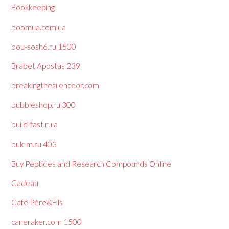
Bookkeeping
boomua.com.ua
bou-sosh6.ru 1500
Brabet Apostas 239
breakingthesilenceor.com
bubbleshop.ru 300
build-fast.ru a
buk-m.ru 403
Buy Peptides and Research Compounds Online
Cadeau
Café Père&Fils
caneraker.com 1500