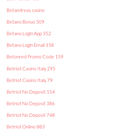
Betandreas casino
Betano Bonus 509
Betano Login App 352
Betano Login Email 158
Betonred Promo Code 159
Betriot Casino Italy 295
Betriot Casino Italy 79
Betriot No Deposit 154
Betriot No Deposit 386
Betriot No Deposit 748
Betriot Online 883