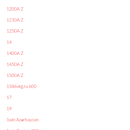
1200A Z
1210A Z
1250A Z
14
1400A Z
1450A Z
1500A Z
1586vkg.ru 600
17
19
1win Azərbaycan