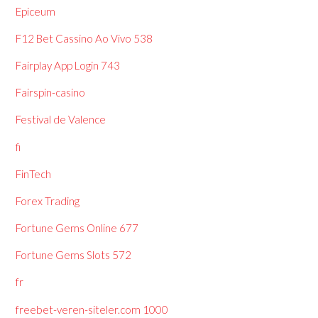
Epiceum
F12 Bet Cassino Ao Vivo 538
Fairplay App Login 743
Fairspin-casino
Festival de Valence
fi
FinTech
Forex Trading
Fortune Gems Online 677
Fortune Gems Slots 572
fr
freebet-veren-siteler.com 1000