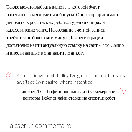
Также можно выбрать валюту, в которой будут
рассчитываться лимиты и бонусы. Оператор принимает
депозиты в российских рублях, турецких лирах и
казахстанских тенге. На создание учетной записи
требуется не более пяти минут. Для регистрации
достаточно найти актуальную ссылку на сайт Pinco Casino
и внести данные в стандартную анкету.
A fantastic world of thrilling live games and top-tier slots
awaits at 1win casino, where instant pa
1 икс бет 1хbet официальный сайт букмекерской
конторы 1хбет онлайн ставки на спорт1иксбет
Laisser un commentaire