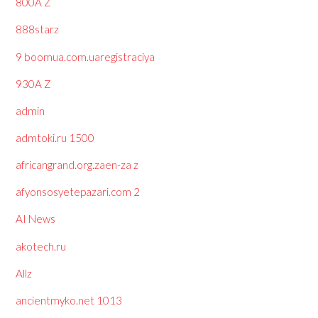
800A Z
888starz
9 boomua.com.uaregistraciya
930A Z
admin
admtoki.ru 1500
africangrand.org.zaen-za z
afyonsosyetepazari.com 2
AI News
akotech.ru
Allz
ancientmyko.net 1013