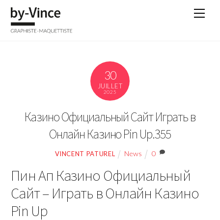
Skip
Men
to
content
30
JUILLET
2025
Казино Официальный Сайт Играть в
Онлайн Казино Pin Up.355
News
0
VINCENT PATUREL
Пин Ап Казино Официальный
Сайт – Играть в Онлайн Казино
Pin Up