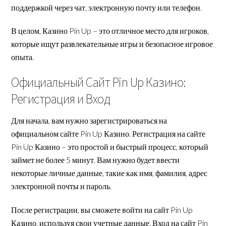
поддержкой через чат, электронную почту или телефон.
В целом, Казино Pin Up – это отличное место для игроков,
которые ищут развлекательные игры и безопасное игровое
опыта.
Официальный Сайт Pin Up Казино:
Регистрация и Вход
Для начала, вам нужно зарегистрироваться на
официальном сайте Pin Up Казино. Регистрация на сайте
Pin Up Казино – это простой и быстрый процесс, который
займет не более 5 минут. Вам нужно будет ввести
некоторые личные данные, такие как имя, фамилия, адрес
электронной почты и пароль.
После регистрации, вы сможете войти на сайт Pin Up
Казино, используя свои учетные данные. Вход на сайт Pin