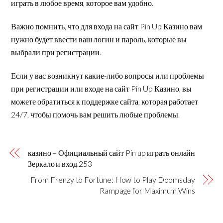
играть в любое время, которое вам удобно.
Важно помнить, что для входа на сайт Pin Up Казино вам
нужно будет ввести ваш логин и пароль, которые вы
выбрали при регистрации.
Если у вас возникнут какие-либо вопросы или проблемы
при регистрации или входе на сайт Pin Up Казино, вы
можете обратиться к поддержке сайта, которая работает
24/7, чтобы помочь вам решить любые проблемы.
казино – Официальный сайт Pin up играть онлайн
Зеркало и вход.253
From Frenzy to Fortune: How to Play Doomsday
Rampage for Maximum Wins