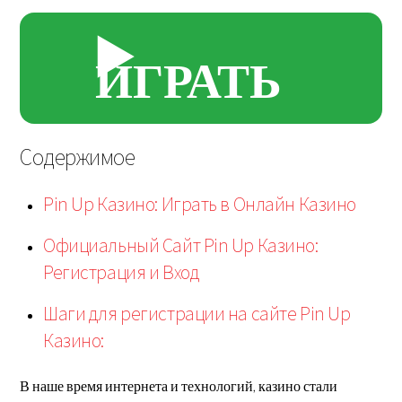
▶️
ИГРАТЬ
Содержимое
Pin Up Казино: Играть в Онлайн Казино
Официальный Сайт Pin Up Казино:
Регистрация и Вход
Шаги для регистрации на сайте Pin Up
Казино:
В наше время интернета и технологий, казино стали