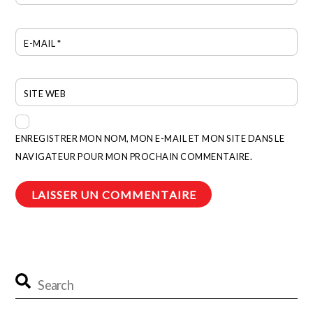
E-MAIL
*
SITE WEB
ENREGISTRER MON NOM, MON E-MAIL ET MON SITE DANS LE
NAVIGATEUR POUR MON PROCHAIN COMMENTAIRE.