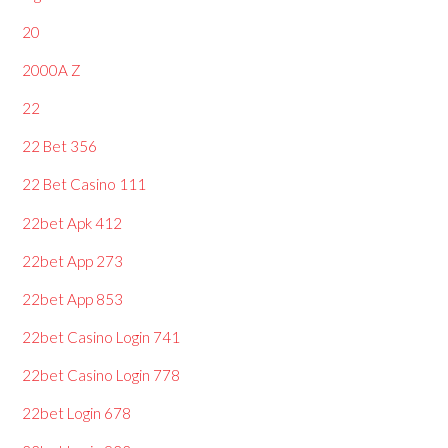
20
2000A Z
22
22 Bet 356
22 Bet Casino 111
22bet Apk 412
22bet App 273
22bet App 853
22bet Casino Login 741
22bet Casino Login 778
22bet Login 678