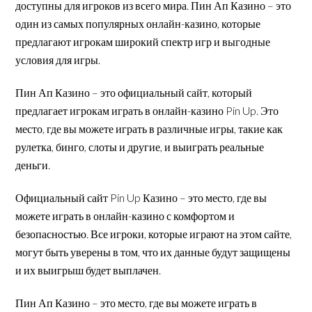
доступны для игроков из всего мира. Пин Ап Казино – это
один из самых популярных онлайн-казино, которые
предлагают игрокам широкий спектр игр и выгодные
условия для игры.
Пин Ап Казино – это официальный сайт, который
предлагает игрокам играть в онлайн-казино Pin Up. Это
место, где вы можете играть в различные игры, такие как
рулетка, бинго, слоты и другие, и выиграть реальные
деньги.
Официальный сайт Pin Up Казино – это место, где вы
можете играть в онлайн-казино с комфортом и
безопасностью. Все игроки, которые играют на этом сайте,
могут быть уверены в том, что их данные будут защищены
и их выигрыш будет выплачен.
Пин Ап Казино – это место, где вы можете играть в