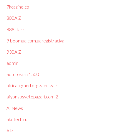
7kcazino.co
800A Z
888starz
9 boomua.com.uaregistraciya
930A Z
admin
admtoki.ru 1500
africangrand.org.zaen-za z
afyonsosyetepazari.com 2
AI News
akotech.ru
Allz