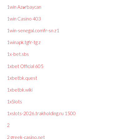
1win Azərbaycan
1win Casino 403
1win-senegal.comfr-sn z1
1winapk.tgfr-tg z
1x-bet.sbs
1xbet Official 605
1xbetbk.quest
1xbetbk.wiki
1xSlots
1xslots-2026.trakholding.ru 1500
2
2 greek-casino.net