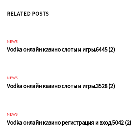
RELATED POSTS
NEWS
Vodka онлайн казино слоты и игры.6445 (2)
NEWS
Vodka онлайн казино слоты и игры.3528 (2)
NEWS
Vodka онлайн казино регистрация и вход.5042 (2)