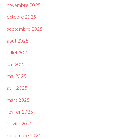
novembre 2025
octobre 2025
septembre 2025
août 2025
juillet 2025
juin 2025
mai 2025
avril 2025
mars 2025
février 2025
janvier 2025
décembre 2024