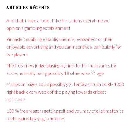
ARTICLES RÉCENTS
And that, i have a look at like limitations everytime we
opinion a gambling establishment
Pinnacle Gambling establishment is renowned for their
enjoyable advertising and you can incentives, particularly for
live players
The fresh new judge playing age inside the India varies by
state, normally being possibly 18 otherwise 21 age
Malaysian pages could possibly get ten% as much as RM1200
right back every week of the playing towards cricket
matches!
100 % free wagers getting golf and you may cricket match its
feel-inspired playing schedules