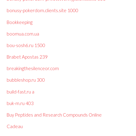
bonusy-pokerdom.clients.site 1000
Bookkeeping
boomua.com.ua
bou-sosh6.ru 1500
Brabet Apostas 239
breakingthesilenceor.com
bubbleshop.ru 300
build-fast.ru a
buk-m.ru 403
Buy Peptides and Research Compounds Online
Cadeau