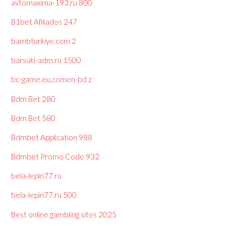
avtomaxima-193.ru 800
B1bet Afiliados 247
bambturkiye.com 2
barsuki-adm.ru 1500
bc-game.eu.comen-bd z
Bdm Bet 280
Bdm Bet 580
Bdmbet Application 988
Bdmbet Promo Code 932
bela-lepin77.ru
bela-lepin77.ru 500
Best online gambling sites 2025