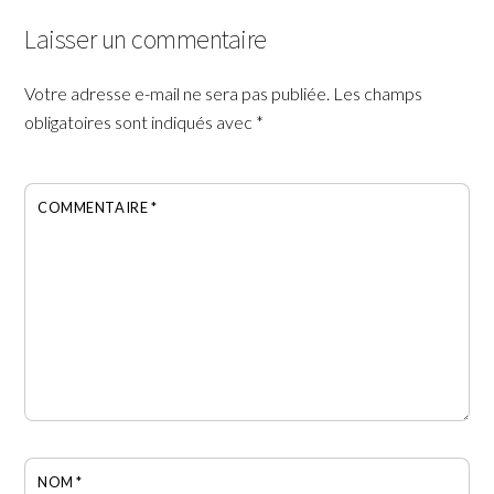
Laisser un commentaire
Votre adresse e-mail ne sera pas publiée.
Les champs
obligatoires sont indiqués avec
*
COMMENTAIRE
*
NOM
*