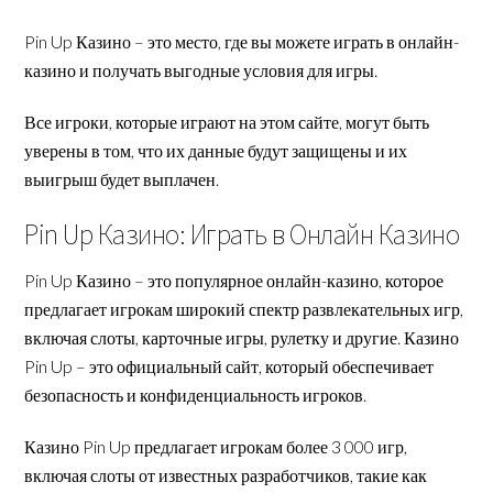
Pin Up Казино – это место, где вы можете играть в онлайн-
казино и получать выгодные условия для игры.
Все игроки, которые играют на этом сайте, могут быть
уверены в том, что их данные будут защищены и их
выигрыш будет выплачен.
Pin Up Казино: Играть в Онлайн Казино
Pin Up Казино – это популярное онлайн-казино, которое
предлагает игрокам широкий спектр развлекательных игр,
включая слоты, карточные игры, рулетку и другие. Казино
Pin Up – это официальный сайт, который обеспечивает
безопасность и конфиденциальность игроков.
Казино Pin Up предлагает игрокам более 3 000 игр,
включая слоты от известных разработчиков, такие как