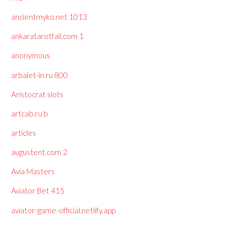
ancientmyko.net 1013
ankaratarotfali.com 1
anonymous
arbalet-in.ru 800
Aristocrat slots
artcab.ru b
articles
augustent.com 2
Avia Masters
Aviator Bet 415
aviator-game-official.netlify.app