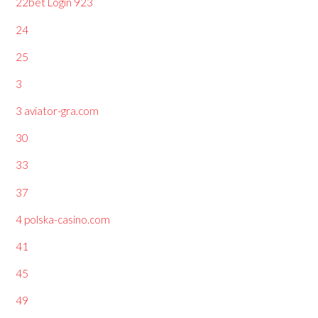
22bet Login 923
24
25
3
3 aviator-gra.com
30
33
37
4 polska-casino.com
41
45
49