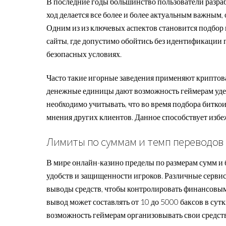
В последние годы большинство пользователи разраб
ход делается все более и более актуальным важным,
Одним из из ключевых аспектов становится подбор 
сайты, где допустимо обойтись без идентификации 
безопасных условиях.
Часто такие игорные заведения применяют криптов
денежные единицы дают возможность геймерам уде
необходимо учитывать, что во время подбора битко
мнения других клиентов. Данное способствует избе
Лимиты по суммам и темп переводов
В мире онлайн-казино пределы по размерам сумм и
удобств и защищенности игроков. Различные серви
выводы средств, чтобы контролировать финансовым
вывод может составлять от 10 до 5000 баксов в сутк
возможность геймерам организовывать свои средст