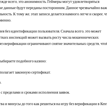
ежде всего, это анонимность. Геймеры могут удовлетворяться
ные данные будут переданы посторонним. Данное чрезвычайно ва
ость. К тому же, этап записи делается намного легче и скорее, ч
овенно.
я без идентификации пользователя. Сначала всего, это может
естких инспекций может вызвать росту числа мошеннических
без верификации ограничивают снятие значительных средств, чт
выбираете подобного казино:
сполагает законную сертификат.
.
с пределами и сроками исполнения заявок.
а и минусы до того как решиться на игру без верификации в Кен