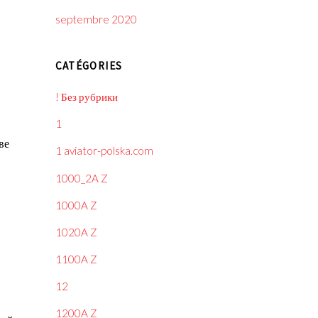
septembre 2020
CATÉGORIES
! Без рубрики
1
ве
1 aviator-polska.com
1000_2A Z
1000A Z
1020A Z
1100A Z
12
1200A Z