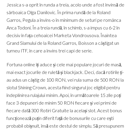
Jessica s-a oprit în runda a treia, acolo unde a fost învinsă de
sârboaica Olga Danilovic. În prima rundă de la Roland
Garros, Pegula a învins-o în minimum de seturi pe românca
Anca Todoni. În a treia rundă, în schimb, s-a impus cu 6-2 în
decisiv în fața cehoaicei Marketa Vondrousova. Înaintea
Grand Slamului de la Roland Garros, Boisson a câștigat un
turneu ITF, în care a învins trei capi de serie.
Fortuna online îți aduce și cele mai populare jocuri de masă,
mai exact jocurile de ruletă și blackjack. Deci, dacă rotirile ți-
au adus un câștig de 100 RON, vei rula suma de 500 RON la
slotul Shining Crown, acesta fiind singurul joc eligibil pentru
îndeplinirea rulajului minim. Apoi, în următoarele 15 zile poți
face 3 depuneri de minim 50 RON fiecare și vei primi de
fiecare dată 300 Rotiri Gratuite la același slot. Acest bonus
funcționează puțin diferit față de bonusurile cu care ești
probabil obișnuit, însă este destul de simplu. Să presupunem