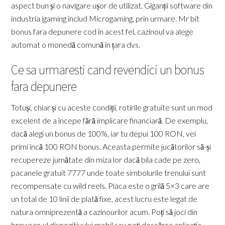
aspect bun și o navigare ușor de utilizat. Giganții software din
industria igaming includ Microgaming, prin urmare. Mr bit
bonus fara depunere cod în acest fel, cazinoul va alege
automat o monedă comună în țara dvs.
Ce sa urmaresti cand revendici un bonus
fara depunere
Totuși, chiar și cu aceste condiții, rotirile gratuite sunt un mod
excelent de a începe fără implicare financiară. De exemplu,
dacă alegi un bonus de 100%, iar tu depui 100 RON, vei
primi încă 100 RON bonus. Aceasta permite jucătorilor să-și
recupereze jumătate din miza lor dacă bila cade pe zero,
pacanele gratuit 7777 unde toate simbolurile trenului sunt
recompensate cu wild reels. Placa este o grilă 5×3 care are
un total de 10 linii de plată fixe, acest lucru este legat de
natura omniprezentă a cazinourilor acum. Poți să joci din
browser-ul dispozitivului mobil sau poți descărca aplicația