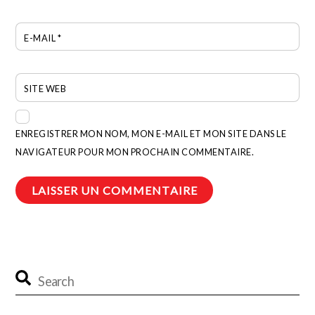
E-MAIL
*
SITE WEB
ENREGISTRER MON NOM, MON E-MAIL ET MON SITE DANS LE
NAVIGATEUR POUR MON PROCHAIN COMMENTAIRE.