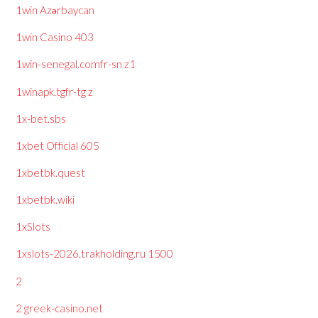
1win Azərbaycan
1win Casino 403
1win-senegal.comfr-sn z1
1winapk.tgfr-tg z
1x-bet.sbs
1xbet Official 605
1xbetbk.quest
1xbetbk.wiki
1xSlots
1xslots-2026.trakholding.ru 1500
2
2 greek-casino.net