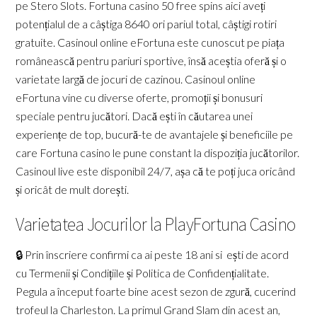
pe Stero Slots. Fortuna casino 50 free spins aici aveți
potențialul de a câștiga 8640 ori pariul total, câștigi rotiri
gratuite. Casinoul online eFortuna este cunoscut pe piața
românească pentru pariuri sportive, însă aceștia oferă și o
varietate largă de jocuri de cazinou. Casinoul online
eFortuna vine cu diverse oferte, promoții și bonusuri
speciale pentru jucători. Dacă ești în căutarea unei
experiențe de top, bucură-te de avantajele și beneficiile pe
care Fortuna casino le pune constant la dispoziția jucătorilor.
Casinoul live este disponibil 24/7, așa că te poți juca oricând
și oricât de mult dorești.
Varietatea Jocurilor la PlayFortuna Casino
🔒 Prin înscriere confirmi ca ai peste 18 ani si ești de acord
cu Termenii și Condițiile și Politica de Confidențialitate.
Pegula a început foarte bine acest sezon de zgură, cucerind
trofeul la Charleston. La primul Grand Slam din acest an,