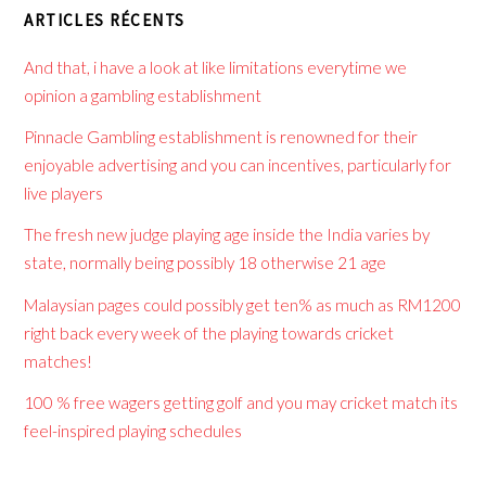
ARTICLES RÉCENTS
And that, i have a look at like limitations everytime we
opinion a gambling establishment
Pinnacle Gambling establishment is renowned for their
enjoyable advertising and you can incentives, particularly for
live players
The fresh new judge playing age inside the India varies by
state, normally being possibly 18 otherwise 21 age
Malaysian pages could possibly get ten% as much as RM1200
right back every week of the playing towards cricket
matches!
100 % free wagers getting golf and you may cricket match its
feel-inspired playing schedules