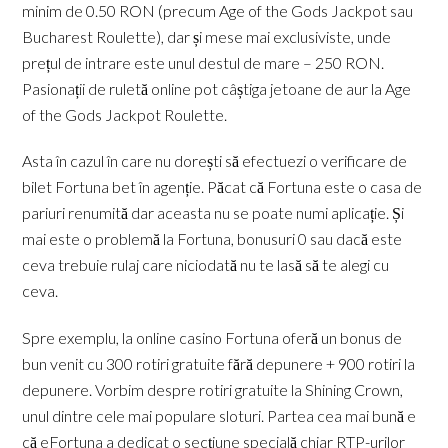
minim de 0.50 RON (precum Age of the Gods Jackpot sau
Bucharest Roulette), dar și mese mai exclusiviste, unde
prețul de intrare este unul destul de mare – 250 RON.
Pasionații de ruletă online pot câștiga jetoane de aur la Age
of the Gods Jackpot Roulette.
Asta în cazul în care nu dorești să efectuezi o verificare de
bilet Fortuna bet în agenție. Păcat că Fortuna este o casa de
pariuri renumită dar aceasta nu se poate numi aplicație. Și
mai este o problemă la Fortuna, bonusuri 0 sau dacă este
ceva trebuie rulaj care niciodată nu te lasă să te alegi cu
ceva.
Spre exemplu, la online casino Fortuna oferă un bonus de
bun venit cu 300 rotiri gratuite fără depunere + 900 rotiri la
depunere. Vorbim despre rotiri gratuite la Shining Crown,
unul dintre cele mai populare sloturi. Partea cea mai bună e
că eFortuna a dedicat o secțiune specială chiar RTP-urilor