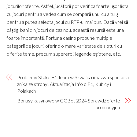
jocurilor oferite. Astfel, jucătorii pot verifica foarte ușor lista
cu jocuri pentru a vedea cum se compară unul cu altul și
pentru a putea selecta jocul cu RTP-ul mai bun. Dacă vrei să
câștigi bani din jocuri de cazinou, această resursă este una
foarte importantă. Fortuna casino propune multiple
categorii de jocuri, oferind o mare varietate de sloturi cu
diferite teme, precum supereroi, legende egiptene, etc.
Problemy Stake F1 Team w Szwajcarii nazwa sponsora
znika ze strony! Aktualizacja Info o F1, Kubicy i
Polakach
Bonusy kasynowe w GGBet 2024 Sprawdź ofertę
promocyjną