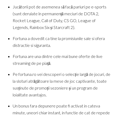
Jucătorii pot de asemenea să facă pariuri pe e-sports
(sunt derulate în permanență meciuri de DOTA 2,
Rocket League, Call of Duty, CS GO, League of
Legends, Rainbox Six și Starcraft 2).
Fortuna a dovedit ca tine la promisiunile sale si ofera
distractie si siguranta.
Fortuna are una dintre cele mai bune oferte de live
streaming de pe piață.
Pe fortuna.ro vei descoperi o selecție largă de jocuri, de
la sloturi atrăgătoare la mese de joc captivante, toate
susținute de promoții sezoniere și un program de
loialitate avantajos.
Un bonus fara depunere poate fi activat in cateva
minute, uneori chiar instant, in functie de cat de repede