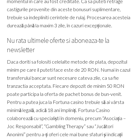
momentul in care au fost creditate. Ca sa puteti retrage
castigurile provenite din aceste bonusuri suplimentare,
trebuie sa indepliniti cerintele de rulaj. Procesarea acesteia
durează până la maxim 3 zile, în cazuri excepționale.
Nu rata ultimele oferte si aboneaza-te la
newsletter
Daca doriti sa folositi celelalte metode de plata, depozitul
minim pe care il puteti face este de 20 RON. Numai in cazul
transferului bancar sunt necesare cateva zile, ca sa fie
tranzactia acceptata. Fiecare depozit de minim 50 RON
poate participa la oferta de pachet bonus de bun-venit.
Pentru a putea juca la Fortuna casino trebuie să ai vârsta
minimă legală, adică 18 ani împliniți. Fortuna Casino
colaborează cu specialiști în domeniu, precum “Asociația –
Joc Responsabil”, “Gambling Therapy” sau “Jucători
Anonimi” pentru a-ți oferi cele mai bune sfaturi și indicații