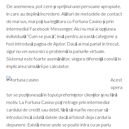
De asemenea, pot cere și sprijinul unei persoane apropiate,
în care au deplină încredere. Alături de metodele de contact
de mai sus, mai poți lua legătura cu Fortuna Casino și prin
intermediul Facebook Messenger. Aici nu mai ai opțiunea
individuală “Cum se joacă”, însă pentru această categorie a
fost introdusă pagina de Ajutor. Dacă ai mai pariat în trecut,
sigur nu vei avea nici o problemă la pariurile virtuale.
Sistemul este foarte asemănător, singura diferență constă în
implicarea simulării pe calculator.
Acest
opera
tor se poziționează în topul preferințelor clienților și nu fără
motiv. La Fortuna Casino poți retrage prin intermediul
cardului de credit sau debit, fără să mai fie necesar să
introduci încă odată datele dacă ai folosit deja cardul la
depunere. Există mese unde se poate intra cu un pariu