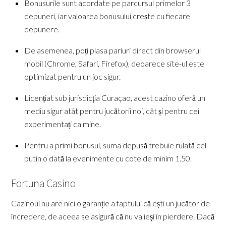
Bonusurile sunt acordate pe parcursul primelor 3
depuneri, iar valoarea bonusului crește cu fiecare
depunere.
De asemenea, poți plasa pariuri direct din browserul
mobil (Chrome, Safari, Firefox), deoarece site-ul este
optimizat pentru un joc sigur.
Licențiat sub jurisdicția Curaçao, acest cazino oferă un
mediu sigur atât pentru jucătorii noi, cât și pentru cei
experimentați ca mine.
Pentru a primi bonusul, suma depusă trebuie rulată cel
putin o dată la evenimente cu cote de minim 1.50.
Fortuna Casino
Cazinoul nu are nici o garanție a faptului că ești un jucător de
încredere, de aceea se asigură că nu va ieși în pierdere. Dacă