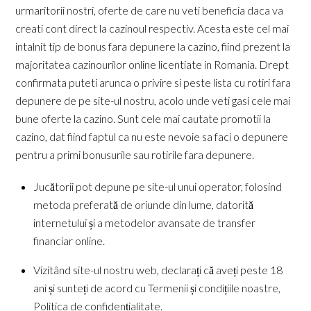
urmaritorii nostri, oferte de care nu veti beneficia daca va
creati cont direct la cazinoul respectiv. Acesta este cel mai
intalnit tip de bonus fara depunere la cazino, fiind prezent la
majoritatea cazinourilor online licentiate in Romania. Drept
confirmata puteti arunca o privire si peste lista cu rotiri fara
depunere de pe site-ul nostru, acolo unde veti gasi cele mai
bune oferte la cazino. Sunt cele mai cautate promotii la
cazino, dat fiind faptul ca nu este nevoie sa faci o depunere
pentru a primi bonusurile sau rotirile fara depunere.
Jucătorii pot depune pe site-ul unui operator, folosind
metoda preferată de oriunde din lume, datorită
internetului și a metodelor avansate de transfer
financiar online.
Vizitând site-ul nostru web, declarați că aveți peste 18
ani și sunteți de acord cu Termenii și condițiile noastre,
Politica de confidențialitate.