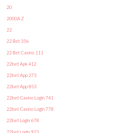
20
2000A Z
22
22 Bet 356
22 Bet Casino 111
22bet Apk 412
22bet App 273
22bet App 853
22bet Casino Login 741
22bet Casino Login 778
22bet Login 678
22bet Login 923