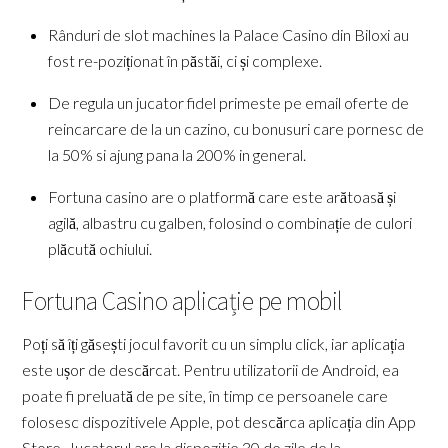
Rânduri de slot machines la Palace Casino din Biloxi au
fost re-poziționat în păstăi, ci și complexe.
De regula un jucator fidel primeste pe email oferte de
reincarcare de la un cazino, cu bonusuri care pornesc de
la 50% si ajung pana la 200% in general.
Fortuna casino are o platformă care este arătoasă și
agilă, albastru cu galben, folosind o combinație de culori
plăcută ochiului.
Fortuna Casino aplicație pe mobil
Poți să îți găsești jocul favorit cu un simplu click, iar aplicația
este ușor de descărcat. Pentru utilizatorii de Android, ea
poate fi preluată de pe site, în timp ce persoanele care
folosesc dispozitivele Apple, pot descărca aplicația din App
Store. Jucatorul are la dispozitie 30 de zile de la