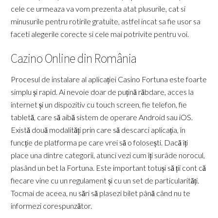
cele ce urmeaza va vom prezenta atat plusurile, cat si
minusurile pentru rotirile gratuite, astfel incat sa fie usor sa
faceti alegerile corecte si cele mai potrivite pentru voi.
Cazino Online din România
Procesul de instalare al aplicației Casino Fortuna este foarte
simplu și rapid. Ai nevoie doar de puțină răbdare, acces la
internet și un dispozitiv cu touch screen, fie telefon, fie
tabletă, care să aibă sistem de operare Android sau iOS.
Există două modalități prin care să descarci aplicația, în
funcție de platforma pe care vrei să o folosești. Dacă îți
place una dintre categorii, atunci vezi cum îți surâde norocul,
plasând un bet la Fortuna. Este important totuși să ții cont că
fiecare vine cu un regulament și cu un set de particularități.
Tocmai de aceea, nu sări să plasezi bilet până când nu te
informezi corespunzător.