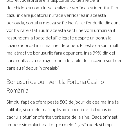
deschiderea contului sa realizeze verificarea identitatii. In
cazul in care jucatorul nu face verificarea in aceasta
perioada, contul urmeaza sa fie inchis, iar fondurile din cont
vor fi virate statului. In aceasta sectiune vom urmari sa iti
raspundem la toate detaliile legate despre un bonus la
cazino acordat in urma unei depuneri. Fireste ca sunt mult
mai atractive bonusurile fara depunere, insa 99% din cei
care realizeaza retrageri considerabile de la cazino sunt cei
care au si depus in prealabil.
Bonusuri de bun venit la Fortuna Casino
România
Simplul fapt ca ofera peste 500 de jocuri de cea mai inalta
calitate, si cu cele mai captivante jocuri de tip bonus in
cadrul sloturilor oferite vorbeste de la sine. Dacă primești
ambele simboluri scatter pe rolele 1 și 5 în același timp,