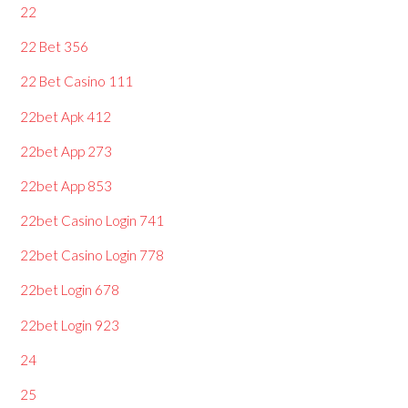
22
22 Bet 356
22 Bet Casino 111
22bet Apk 412
22bet App 273
22bet App 853
22bet Casino Login 741
22bet Casino Login 778
22bet Login 678
22bet Login 923
24
25