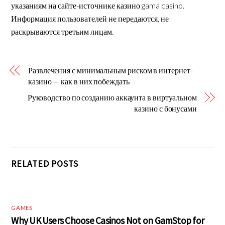
указаниям на сайте-источнике казино gama casino.
Информация пользователей не передаются, не
раскрываются третьим лицам.
Развлечения с минимальным риском в интернет-
казино — как в них побеждать
Руководство по созданию аккаунта в виртуальном
казино с бонусами
RELATED POSTS
GAMES
Why UK Users Choose Casinos Not on GamStop for