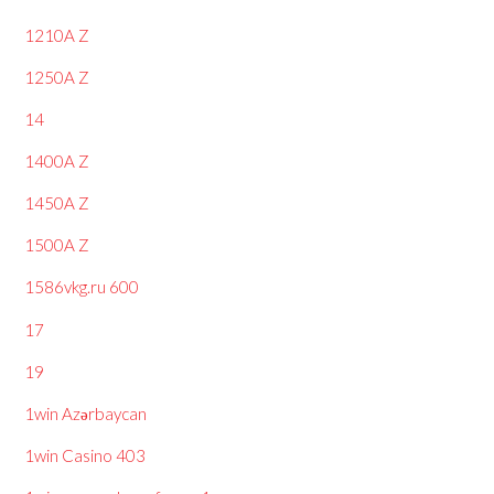
1210A Z
1250A Z
14
1400A Z
1450A Z
1500A Z
1586vkg.ru 600
17
19
1win Azərbaycan
1win Casino 403