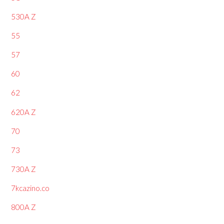
530A Z
55
57
60
62
620A Z
70
73
730A Z
7kcazino.co
800A Z