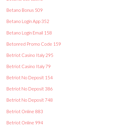
Betano Bonus 509
Betano Login App 352
Betano Login Email 158
Betonred Promo Code 159
Betriot Casino Italy 295
Betriot Casino Italy 79
Betriot No Deposit 154
Betriot No Deposit 386
Betriot No Deposit 748
Betriot Online 883
Betriot Online 994