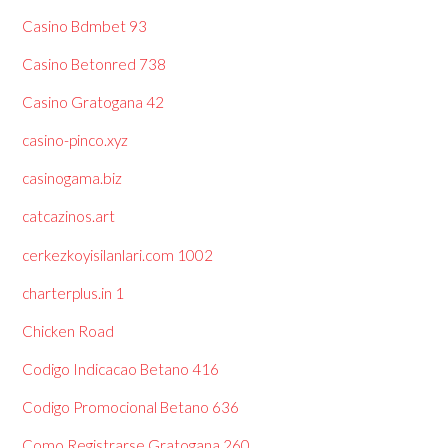
Casino Bdmbet 93
Casino Betonred 738
Casino Gratogana 42
casino-pinco.xyz
casinogama.biz
catcazinos.art
cerkezkoyisilanlari.com 1002
charterplus.in 1
Chicken Road
Codigo Indicacao Betano 416
Codigo Promocional Betano 636
Como Registrarse Gratogana 260