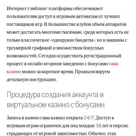
Интернет гэмблинг-платформы обеспечивают
пользователям доступ к игровым автоматам от лучших
поставщиков игр. В большинстве клубов объем аппаратов
может достигать многими тысячами, среди которых есть не
только классические «однорукие бандиты», но и машины с
трехмерной графикой и множеством бонусных
возможностей. Сегодня осуществить регистрационный
процесс в онлайн игорном заведении с бонусами
гама
казино
можно за короткое время. Проанализируем
детальную инструкцию.
Процедура создания аккаунта в
виртуальном казино с бонусами
Запись в казино гама казино открыта 24/7. Доступ к
игровым играм ограничен для лиц младше 18 лет и персон,
страдающих от игровой зависимостью. Обычно, этап