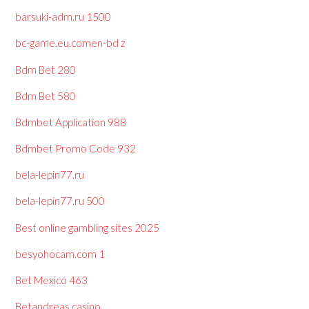
barsuki-adm.ru 1500
bc-game.eu.comen-bd z
Bdm Bet 280
Bdm Bet 580
Bdmbet Application 988
Bdmbet Promo Code 932
bela-lepin77.ru
bela-lepin77.ru 500
Best online gambling sites 2025
besyohocam.com 1
Bet Mexico 463
Betandreas casino