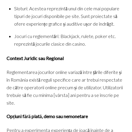
Sloturi: Acestea reprezintă unul din cele mai populare
tipuri de jocuri disponibile pe site. Sunt proiectate să
ofere experiențe grafice și auditive ușor de îndrăgit.
Jocuri cu reglementări: Blackjack, rulete, poker etc.
reprezintă jocurile clasice din casino.
Context Juridic sau Regional
Reglementarea jocurilor online variază între țările diferite și
în România există reguli specifice care ar trebui respectate
de către operatorii online precum și de utilizator. Utilizatorii
trebuie să fie cu minima [vârsta] ani pentru a se înscrie pe
site.
Opțiuni fără plată, demo sau nemonetare
Pentru a experimenta experiența de joacă înainte de a