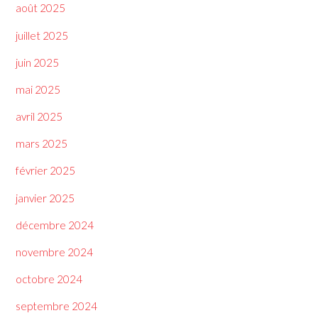
août 2025
juillet 2025
juin 2025
mai 2025
avril 2025
mars 2025
février 2025
janvier 2025
décembre 2024
novembre 2024
octobre 2024
septembre 2024