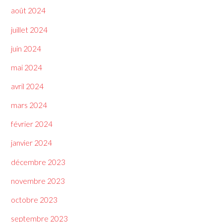
août 2024
juillet 2024
juin 2024
mai 2024
avril 2024
mars 2024
février 2024
janvier 2024
décembre 2023
novembre 2023
octobre 2023
septembre 2023