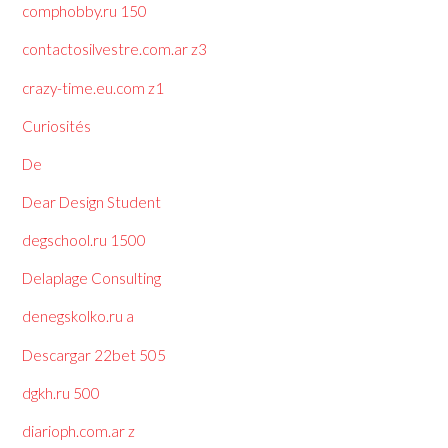
comphobby.ru 150
contactosilvestre.com.ar z3
crazy-time.eu.com z1
Curiosités
De
Dear Design Student
degschool.ru 1500
Delaplage Consulting
denegskolko.ru a
Descargar 22bet 505
dgkh.ru 500
diarioph.com.ar z