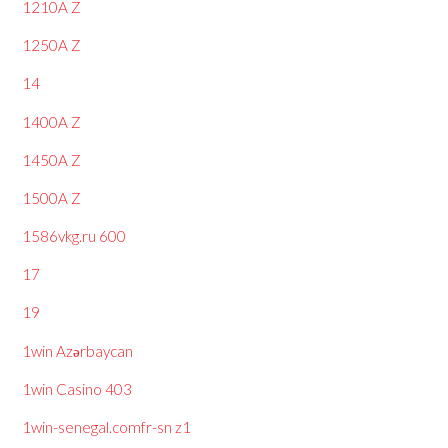
1210A Z
1250A Z
14
1400A Z
1450A Z
1500A Z
1586vkg.ru 600
17
19
1win Azərbaycan
1win Casino 403
1win-senegal.comfr-sn z1