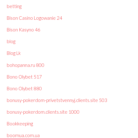
betting
Bison Casino Logowanie 24
Bison Kasyno 46
blog
Blog Lk
bohopanna.ru 800
Bono Olybet 517
Bono Olybet 880
bonusy-pokerdom-privetstvennyj.clients.site 503
bonusy-pokerdom.clients.site 1000
Bookkeeping
boomua.com.ua