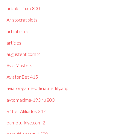
arbalet-in.ru 800
Aristocrat slots
artcab.ru b
articles
augustent.com 2
Avia Masters
Aviator Bet 415
aviator-game-official.netlify.app
avtomaxima-193.ru 800
B1bet Afiliados 247
bambturkiye.com 2
barsuki-adm.ru 1500