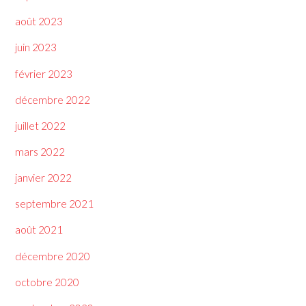
août 2023
juin 2023
février 2023
décembre 2022
juillet 2022
mars 2022
janvier 2022
septembre 2021
août 2021
décembre 2020
octobre 2020