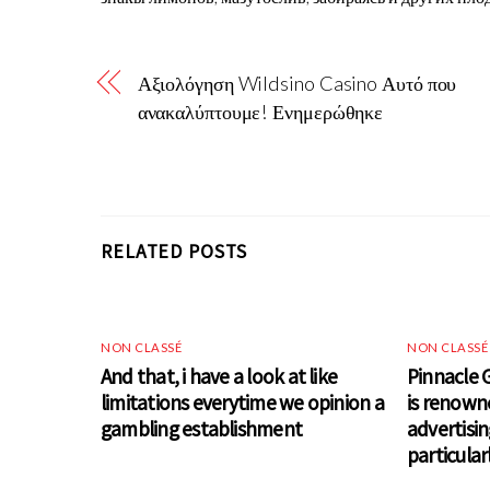
Αξιολόγηση Wildsino Casino Αυτό που
ανακαλύπτουμε! Ενημερώθηκε
RELATED POSTS
NON CLASSÉ
NON CLASSÉ
And that, i have a look at like
Pinnacle 
limitations everytime we opinion a
is renowne
gambling establishment
advertisin
particularl