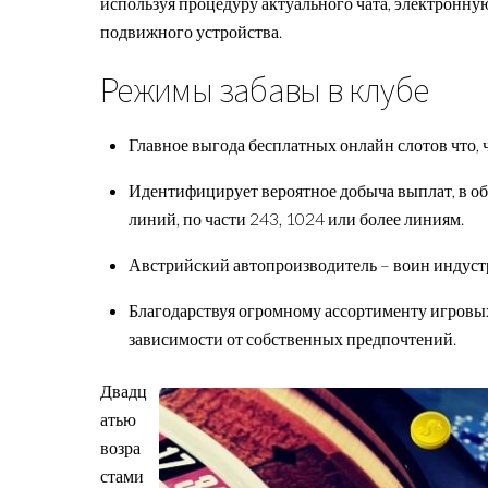
используя процедуру актуального чата, электронную
подвижного устройства.
Режимы забавы в клубе
Главное выгода бесплатных онлайн слотов что, 
Идентифицирует вероятное добыча выплат, в обл
линий, по части 243, 1024 или более линиям.
Австрийский автопроизводитель – воин индустри
Благодарствуя огромному ассортименту игровы
зависимости от собственных предпочтений.
Двадц
атью
возра
стами