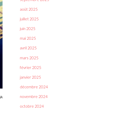
août 2025
juillet 2025
juin 2025
mai 2025
avril 2025
mars 2025
février 2025
janvier 2025
décembre 2024
а,
novembre 2024
octobre 2024