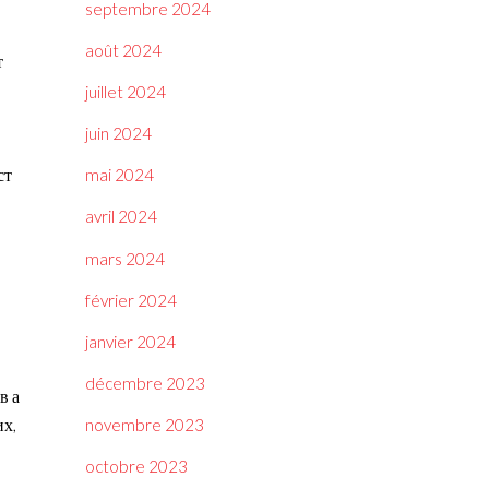
septembre 2024
août 2024
т
juillet 2024
juin 2024
ст
mai 2024
avril 2024
mars 2024
février 2024
janvier 2024
décembre 2023
в а
их,
novembre 2023
octobre 2023