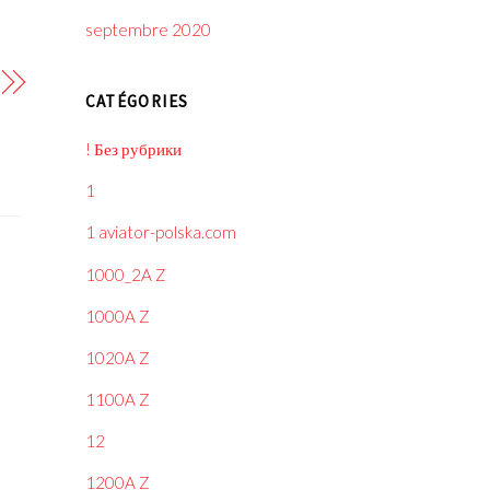
septembre 2020
CATÉGORIES
! Без рубрики
1
1 aviator-polska.com
1000_2A Z
1000A Z
1020A Z
1100A Z
12
1200A Z