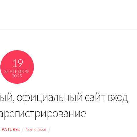
19
SEPTEMBRE
2025
ый, официальный сайт вход
зарегистрирование
Non classé
 PATUREL