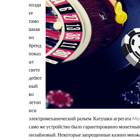
поздн
ее
тамо
шная
но
бренд
показ
ал
свете
дебют
ный
во
летоп
иси
электромеханический разъем. Катушки агрегата M
само же устройство было гарантированно монетным
онлайновый. Некоторые запрещенные казино множа