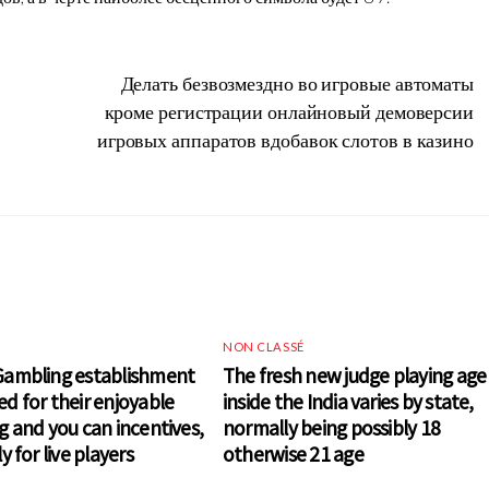
Делать безвозмездно во игровые автоматы
кроме регистрации онлайновый демоверсии
игровых аппаратов вдобавок слотов в казино
NON CLASSÉ
Gambling establishment
The fresh new judge playing age
d for their enjoyable
inside the India varies by state,
g and you can incentives,
normally being possibly 18
y for live players
otherwise 21 age