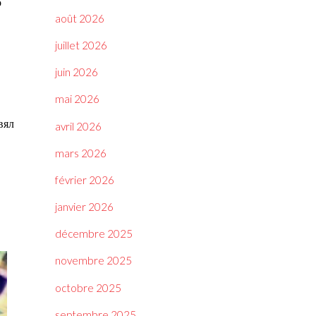
о
août 2026
juillet 2026
juin 2026
mai 2026
вял
avril 2026
mars 2026
février 2026
janvier 2026
décembre 2025
novembre 2025
octobre 2025
septembre 2025