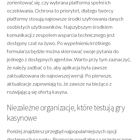
zorientować się, czy wybrana platforma spełni ich
oczekiwania. Ochrona to priorytet, dlatego twórcy
platformy stosują najnowsze środki szyfrowania danych
osobistych użytkowników. Najszybszym środkiem
komunikacji z zespołem wsparcia technicznego jest
dostępny czat na żywo. Po wypełnieniu krótkiego
formularza będzie można skierować swoje pytania do
jednego z dostępnych agentów. Warto przy tym zaznaczyć,
że należy zadbać o to, aby aplikacja była zawsze
zaktualizowana do najnowszej wersji. Po pierwsze,
aktualizacje zapewniają to, że zawsze na bieżąco z
rozwijającą się ofertą kasyna.
Niezależne organizacje, które testują gry
kasynowe
Poniżej znajdziesz przegląd najpopularniejszych opcji
dostępnych na rynku. Promocje powitalne są przeznaczone