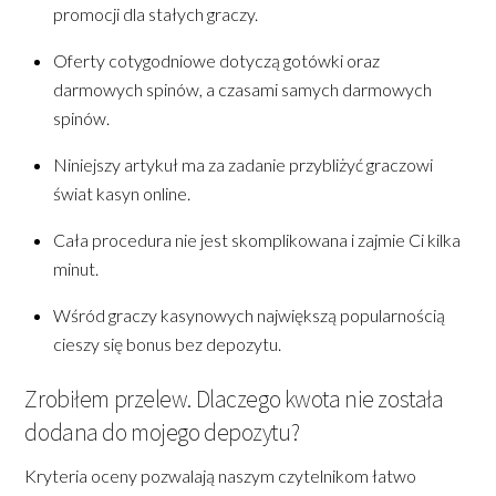
promocji dla stałych graczy.
Oferty cotygodniowe dotyczą gotówki oraz
darmowych spinów, a czasami samych darmowych
spinów.
Niniejszy artykuł ma za zadanie przybliżyć graczowi
świat kasyn online.
Cała procedura nie jest skomplikowana i zajmie Ci kilka
minut.
Wśród graczy kasynowych największą popularnością
cieszy się bonus bez depozytu.
Zrobiłem przelew. Dlaczego kwota nie została
dodana do mojego depozytu?
Kryteria oceny pozwalają naszym czytelnikom łatwo