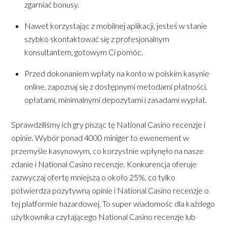
zgarniać bonusy.
Nawet korzystając z mobilnej aplikacji, jesteś w stanie
szybko skontaktować się z profesjonalnym
konsultantem, gotowym Ci pomóc.
Przed dokonaniem wpłaty na konto w polskim kasynie
online, zapoznaj się z dostępnymi metodami płatności,
opłatami, minimalnymi depozytami i zasadami wypłat.
Sprawdziliśmy ich gry pisząc tę National Casino recenzje i
opinie. Wybór ponad 4000 miniger to ewenement w
przemyśle kasynowym, co korzystnie wpłynęło na nasze
zdanie i National Casino recenzje. Konkurencja oferuje
zazwyczaj ofertę mniejszą o około 25%, co tylko
potwierdza pozytywną opinie i National Casino recenzje o
tej platformie hazardowej. To super wiadomośc dla każdego
użytkownika czytającego National Casino recenzje lub