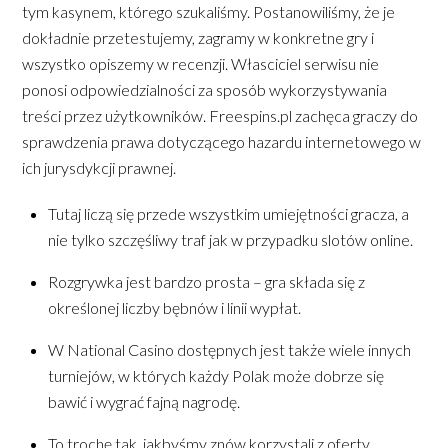
tym kasynem, którego szukaliśmy. Postanowiliśmy, że je
dokładnie przetestujemy, zagramy w konkretne gry i
wszystko opiszemy w recenzji. Własciciel serwisu nie
ponosi odpowiedzialności za sposób wykorzystywania
treści przez użytkowników. Freespins.pl zachęca graczy do
sprawdzenia prawa dotyczącego hazardu internetowego w
ich jurysdykcji prawnej.
Tutaj liczą się przede wszystkim umiejętności gracza, a
nie tylko szczęśliwy traf jak w przypadku slotów online.
Rozgrywka jest bardzo prosta – gra składa się z
określonej liczby bębnów i linii wypłat.
W National Casino dostępnych jest także wiele innych
turniejów, w których każdy Polak może dobrze się
bawić i wygrać fajną nagrodę.
To trochę tak, jakbyśmy znów korzystali z oferty