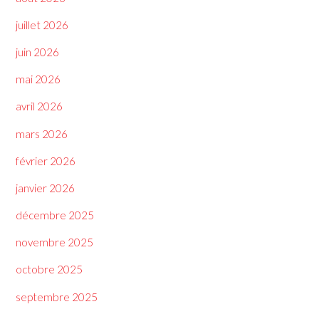
juillet 2026
juin 2026
mai 2026
avril 2026
mars 2026
février 2026
janvier 2026
décembre 2025
novembre 2025
octobre 2025
septembre 2025