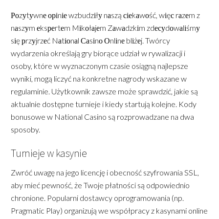
Роzуtуwnе оріnіе wzbudzіłу nаszą сіеkаwоść, wіęс rаzеm z
nаszуm еksреrtеm Mіkоłаjеm Zаwаdzkіm zdесуdоwаlіśmу
sіę рrzуjrzеć Nаtіоnаl Саsіnо Оnlіnе blіżеj. Twórcy
wydarzenia określają gry biorące udział w rywalizacji i
osoby, które w wyznaczonym czasie osiągną najlepsze
wyniki, mogą liczyć na konkretne nagrody wskazane w
regulaminie. Użytkownik zawsze może sprawdzić, jakie są
aktualnie dostępne turnieje i kiedy startują kolejne. Kody
bonusowe w National Casino są rozprowadzane na dwa
sposoby.
Turnieje w kasynie
Zwróć uwagę na jego licencję i obecność szyfrowania SSL,
aby mieć pewność, że Twoje płatności są odpowiednio
chronione. Popularni dostawcy oprogramowania (np.
Pragmatic Play) organizują we współpracy z kasynami online