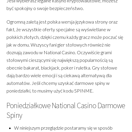
Jeśli wybierasz legalne kasyno kryptowalutowe, możesz
być spokojny o swoje bezpieczeństwo.
Ogromną zaletą jest polska wersja językowa strony oraz
fakt, że wszystkie oferty specjalne są wyświetlane w
polskich złotych, dzięki czemu każdy gracz może poczuć się
jak w domu. Wszyscy fani gier stołowych również nie
doznają zawodu w National Casino. Oczywiście grami
stołowymi cieszącymi się największą popularnością są
obecnie bakarat, blackjack, poker i ruletka. Gry stołowe
dają bardzo wiele emocji i są ciekawą alternatywą dla
automatów. Jeśli chcemy uzyskać darmowe spiny w
poniedziałki, to musimy użyć kodu SPINME.
Poniedziałkowe National Casino Darmowe
Spiny
W niniejszym przeglądzie postaramy się w sposób