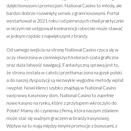
dzięki bonusom i promocjom. National Casino to młody, ale
bardzo dobrze rozwinięty serwis z grami losowymi. Portal
wystartował w 2021 roku i od pierwszych chwil praktycznie
w niczym nie ustępował konkurencji i obecnie może stawać
w jednym rzędzie z największymi z branży.
Od samego wejścia na stronę National Casino rzuca się w
oczy stworzona w ciemniejszych kolorach szata graficzna
oraz duża łatwość nawigacji. Fantastyczną sprawą jest to,
że strona została w całości przetłumaczona na język polski,
a do naszej dyspozycji są niezwykle wygodne metody wpłat
i wypłat. Nowi klienci szybko znajdują w National Casino
swój nowy kasynowy dom. National Casino to zupełnie
nowe kasyno na rynku, które z przytupem wkroczyło do
Polski! Mamy do czynienia z firmą, która naszym zdaniem
może stać się ważnym graczem w branży kasynowej.
Wpływ na to mają między innymi promocje z bonusami, z