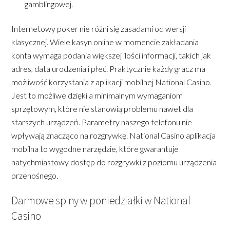
gamblingowej.
Internetowy poker nie różni się zasadami od wersji
klasycznej. Wiele kasyn online w momencie zakładania
konta wymaga podania większej ilości informacji, takich jak
adres, data urodzenia i płeć. Praktycznie każdy gracz ma
możliwość korzystania z aplikacji mobilnej National Casino.
Jest to możliwe dzięki a minimalnym wymaganiom
sprzętowym, które nie stanowią problemu nawet dla
starszych urządzeń. Parametry naszego telefonu nie
wpływają znacząco na rozgrywkę. National Casino aplikacja
mobilna to wygodne narzędzie, które gwarantuje
natychmiastowy dostęp do rozgrywki z poziomu urządzenia
przenośnego.
Darmowe spiny w poniedziałki w National
Casino