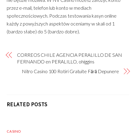
przez e-mail, telefon lub konto w mediach
społecznościowych. Podczas testowania kasyn online
każdy z powyższych aspektów oceniamy w skali od 1
(bardzo słabe) do 5 (bardzo dobre).
CORREOS CHILE AGENCIA PERALILLO DE SAN
FERNANDO en PERALILLO, ohiggins
Nitro Casino 100 Rotiri Gratuite Fără Depunere
RELATED POSTS
CASINO