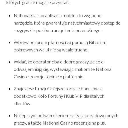
których gracze mogą skorzystać.
National Casino aplikacja mobilna to wygodne
narzędzie, które gwarantuje natychmiastowy dostęp do
rozgrywki z poziomu urządzenia przenośnego.
Wbrew pozorom płatności za pomocą Bitcoina i
pokrewnych walut nie są wcale trudne.
Widać, że operator dba o dobro graczy, za co ci
odwzajemniają się, wystawiając znakomite National
Casino recenzje i opinie o platformie.
Znajdziesz tu najróżniejsze rodzaje bonusów, a
dodatkowo Koło Fortuny i Klub VIP dla stałych
klientów.
Najlepszym potwierdzeniem są tysiące zadowolonych
graczy, a także National Casino recenzje na plus.