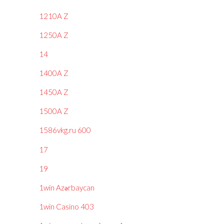
1210A Z
1250A Z
14
1400A Z
1450A Z
1500A Z
1586vkg.ru 600
17
19
1win Azərbaycan
1win Casino 403