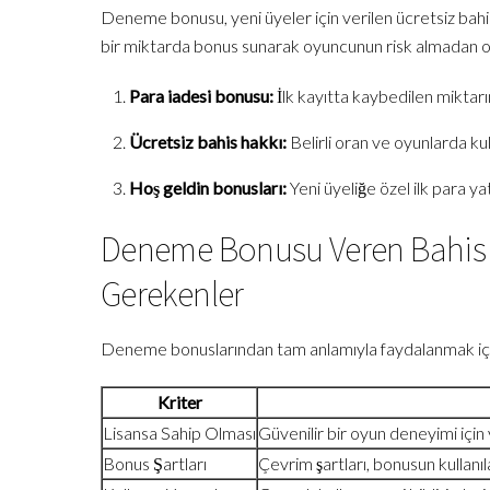
Deneme bonusu, yeni üyeler için verilen ücretsiz bahis
bir miktarda bonus sunarak oyuncunun risk almadan oyun
Para iadesi bonusu:
İlk kayıtta kaybedilen miktarın 
Ücretsiz bahis hakkı:
Belirli oran ve oyunlarda ku
Hoş geldin bonusları:
Yeni üyeliğe özel ilk para y
Deneme Bonusu Veren Bahis Si
Gerekenler
Deneme bonuslarından tam anlamıyla faydalanmak için
Kriter
Lisansa Sahip Olması
Güvenilir bir oyun deneyimi için y
Bonus Şartları
Çevrim şartları, bonusun kullanıla