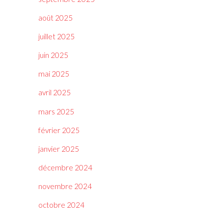
août 2025
juillet 2025
juin 2025
mai 2025
avril 2025
mars 2025
février 2025
janvier 2025
décembre 2024
novembre 2024
octobre 2024