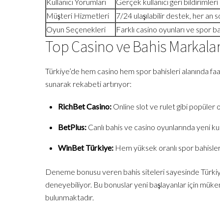
Kullanıcı Yorumları
Gerçek kullanıcı geri bildirimleri
Müşteri Hizmetleri
7/24 ulaşılabilir destek, her an 
Oyun Seçenekleri
Farklı casino oyunları ve spor ba
Top Casino ve Bahis Markala
Türkiye’de hem casino hem spor bahisleri alanında fa
sunarak rekabeti artırıyor:
RichBet Casino:
Online slot ve rulet gibi popüler
BetPlus:
Canlı bahis ve casino oyunlarında yeni k
WinBet Türkiye:
Hem yüksek oranlı spor bahisler
Deneme bonusu veren bahis siteleri sayesinde Türkiye’
deneyebiliyor. Bu bonuslar yeni başlayanlar için müke
bulunmaktadır.