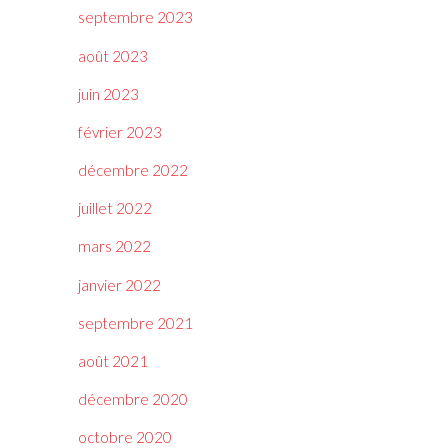
septembre 2023
août 2023
juin 2023
février 2023
décembre 2022
juillet 2022
mars 2022
janvier 2022
septembre 2021
août 2021
décembre 2020
octobre 2020