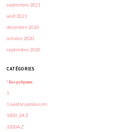
septembre 2021
août 2021
décembre 2020
octobre 2020
septembre 2020
CATÉGORIES
! Без рубрики
1
1 aviator-polska.com
1000_2A Z
1000A Z