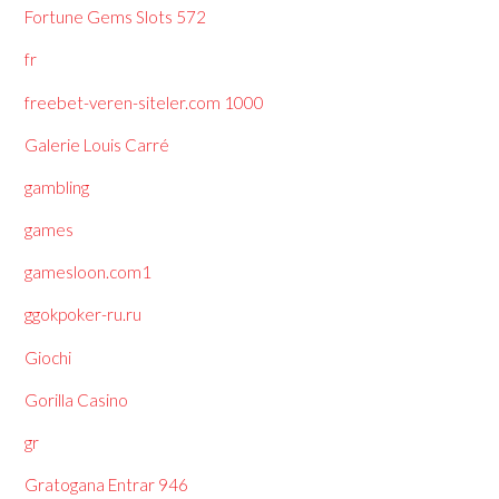
Fortune Gems Slots 572
fr
freebet-veren-siteler.com 1000
Galerie Louis Carré
gambling
games
gamesloon.com1
ggokpoker-ru.ru
Giochi
Gorilla Casino
gr
Gratogana Entrar 946