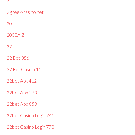
2
2 greek-casino.net
20
2000A Z
22
22 Bet 356
22 Bet Casino 111
22bet Apk 412
22bet App 273
22bet App 853
22bet Casino Login 741
22bet Casino Login 778