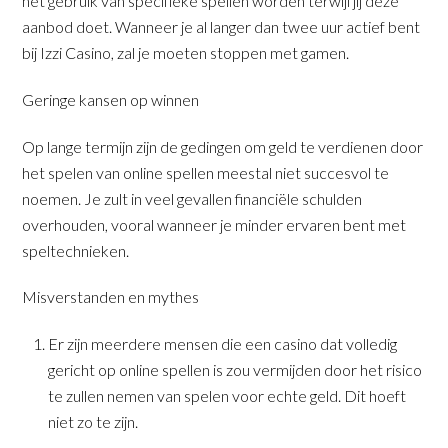
het gebruik van specifieke spellen worden terwijl jij deze
aanbod doet. Wanneer je al langer dan twee uur actief bent
bij Izzi Casino, zal je moeten stoppen met gamen.
Geringe kansen op winnen
Op lange termijn zijn de gedingen om geld te verdienen door
het spelen van online spellen meestal niet succesvol te
noemen. Je zult in veel gevallen financiële schulden
overhouden, vooral wanneer je minder ervaren bent met
speltechnieken.
Misverstanden en mythes
Er zijn meerdere mensen die een casino dat volledig
gericht op online spellen is zou vermijden door het risico
te zullen nemen van spelen voor echte geld. Dit hoeft
niet zo te zijn.