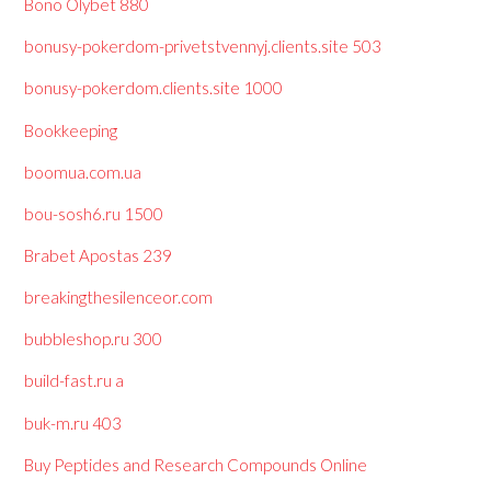
Bono Olybet 880
bonusy-pokerdom-privetstvennyj.clients.site 503
bonusy-pokerdom.clients.site 1000
Bookkeeping
boomua.com.ua
bou-sosh6.ru 1500
Brabet Apostas 239
breakingthesilenceor.com
bubbleshop.ru 300
build-fast.ru a
buk-m.ru 403
Buy Peptides and Research Compounds Online