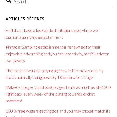
ARTICLES RÉCENTS
And that, i have a look at like limitations everytime we
opinion a gambling establishment
Pinnacle Gambling establishment is renowned for their
enjoyable advertising and you can incentives, particularly for
live players
The fresh new judge playing age inside the India varies by
state, normally being possibly 18 otherwise 21 age
Malaysian pages could possibly get ten% as much as RM1200
right back every week of the playing towards cricket
matches!
100 % free wagers getting golf and you may cricket match its