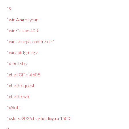
19
1win Azərbaycan
1win Casino 403
1win-senegal.comfr-sn z1
1winapk.tgfr-tg z
1x-bet.sbs
1xbet Official 605
1xbetbk.quest
1xbetbk.wiki
1xSlots
1xslots-2026.trakholding.ru 1500