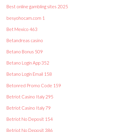
Best online gambling sites 2025
besyohocam.com 1
Bet Mexico 463
Betandreas casino
Betano Bonus 509
Betano Login App 352
Betano Login Email 158
Betonred Promo Code 159
Betriot Casino Italy 295
Betriot Casino Italy 79
Betriot No Deposit 154
Betriot No Deposit 386