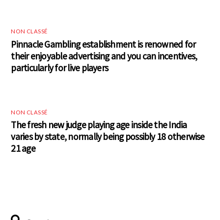
NON CLASSÉ
Pinnacle Gambling establishment is renowned for
their enjoyable advertising and you can incentives,
particularly for live players
NON CLASSÉ
The fresh new judge playing age inside the India
varies by state, normally being possibly 18 otherwise
21 age