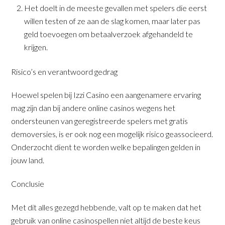
Het doelt in de meeste gevallen met spelers die eerst
willen testen of ze aan de slag komen, maar later pas
geld toevoegen om betaalverzoek afgehandeld te
krijgen.
Risico’s en verantwoord gedrag
Hoewel spelen bij Izzi Casino een aangenamere ervaring
mag zijn dan bij andere online casinos wegens het
ondersteunen van geregistreerde spelers met gratis
demoversies, is er ook nog een mogelijk risico geassocieerd.
Onderzocht dient te worden welke bepalingen gelden in
jouw land.
Conclusie
Met dit alles gezegd hebbende, valt op te maken dat het
gebruik van online casinospellen niet altijd de beste keus