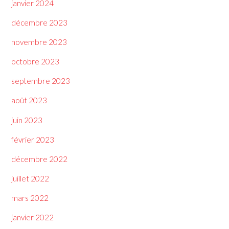
janvier 2024
décembre 2023
novembre 2023
octobre 2023
septembre 2023
août 2023
juin 2023
février 2023
décembre 2022
juillet 2022
mars 2022
janvier 2022