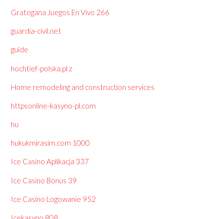
Gratogana Juegos En Vivo 266
guardia-civil.net
guide
hochtief-polska.pl z
Home remodeling and construction services
httpsonline-kasyno-pl.com
hu
hukukmirasim.com 1000
Ice Casino Aplikacja 337
Ice Casino Bonus 39
Ice Casino Logowanie 952
Icekasyno 808