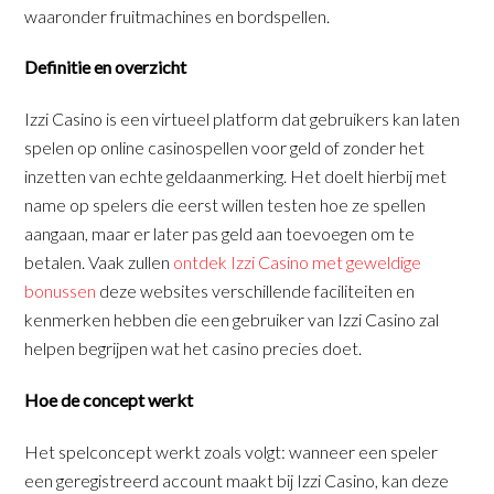
waaronder fruitmachines en bordspellen.
Definitie en overzicht
Izzi Casino is een virtueel platform dat gebruikers kan laten
spelen op online casinospellen voor geld of zonder het
inzetten van echte geldaanmerking. Het doelt hierbij met
name op spelers die eerst willen testen hoe ze spellen
aangaan, maar er later pas geld aan toevoegen om te
betalen. Vaak zullen
ontdek Izzi Casino met geweldige
bonussen
deze websites verschillende faciliteiten en
kenmerken hebben die een gebruiker van Izzi Casino zal
helpen begrijpen wat het casino precies doet.
Hoe de concept werkt
Het spelconcept werkt zoals volgt: wanneer een speler
een geregistreerd account maakt bij Izzi Casino, kan deze