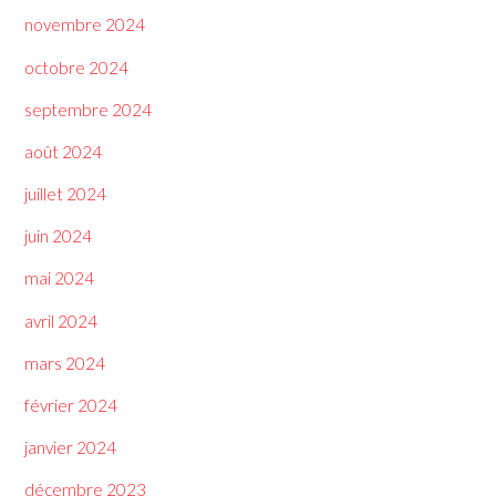
novembre 2024
octobre 2024
septembre 2024
août 2024
juillet 2024
juin 2024
mai 2024
avril 2024
mars 2024
février 2024
janvier 2024
décembre 2023