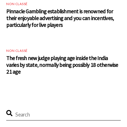
NON CLASSÉ
Pinnacle Gambling establishment is renowned for
their enjoyable advertising and you can incentives,
particularly for live players
NON CLASSÉ
The fresh new judge playing age inside the India
varies by state, normally being possibly 18 otherwise
21 age