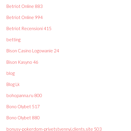
Betriot Online 883
Betriot Online 994
Betriot Recensioni 415
betting
Bison Casino Logowanie 24
Bison Kasyno 46
blog
Blog Lk
bohopanna.ru 800
Bono Olybet 517
Bono Olybet 880
bonusy-pokerdom-privetstvennyj.clients.site 503