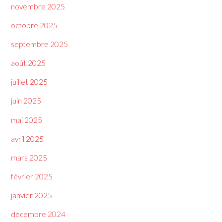
novembre 2025
octobre 2025
septembre 2025
août 2025
juillet 2025
juin 2025
mai 2025
avril 2025
mars 2025
février 2025
janvier 2025
décembre 2024