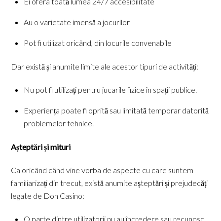
Ei ofera toată lumea 24/7 accesibilitate
Au o varietate imensă a jocurilor
Pot fi utilizat oricând, din locurile convenabile
Dar există și anumite limite ale acestor tipuri de activități:
Nu pot fi utilizați pentru jucarile fizice în spații publice.
Experiența poate fi oprită sau limitată temporar datorită
problemelor tehnice.
Așteptări și mituri
Ca oricând când vine vorba de aspecte cu care suntem
familiarizați din trecut, există anumite așteptări și prejudecăți
legate de Don Casino:
O parte dintre utilizatorii nu au încredere sau recunosc