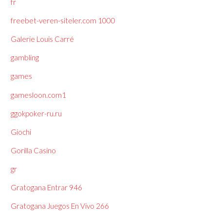
fr
freebet-veren-siteler.com 1000
Galerie Louis Carré
gambling
games
gamesloon.com1
ggokpoker-ru.ru
Giochi
Gorilla Casino
gr
Gratogana Entrar 946
Gratogana Juegos En Vivo 266