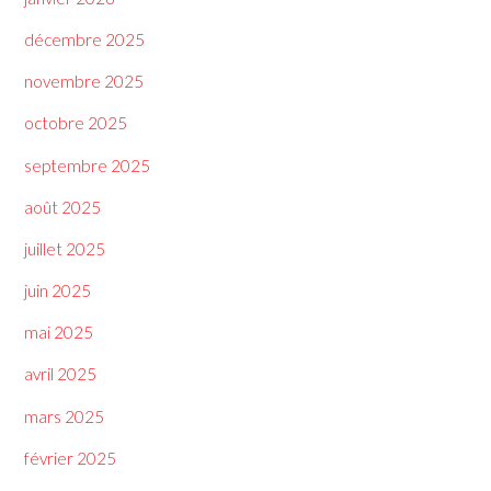
décembre 2025
novembre 2025
octobre 2025
septembre 2025
août 2025
juillet 2025
juin 2025
mai 2025
avril 2025
mars 2025
février 2025