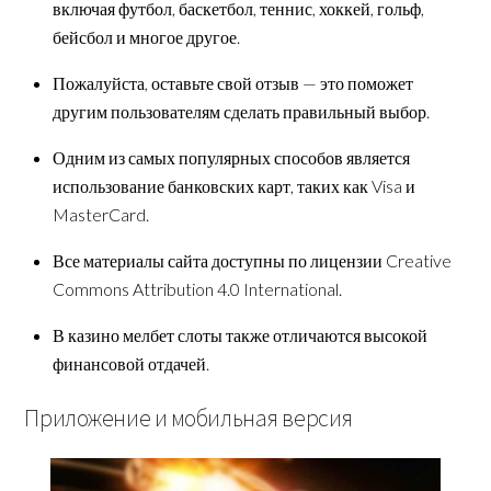
включая футбол, баскетбол, теннис, хоккей, гольф,
бейсбол и многое другое.
Пожалуйста, оставьте свой отзыв — это поможет
другим пользователям сделать правильный выбор.
Одним из самых популярных способов является
использование банковских карт, таких как Visa и
MasterCard.
Все материалы сайта доступны по лицензии Creative
Commons Attribution 4.0 International.
В казино мелбет слоты также отличаются высокой
финансовой отдачей.
Приложение и мобильная версия