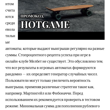
нтом
счита
ются
средн
евола
тильн
ые
автоматы, которые выдают выигрыши регулярно на разные
суммы. Стопроцентного рецепта успеха при игре в
онлайн-клубе Мелбет не существует. Это обусловлено тем,
что все результаты в игровых автоматах формируются
рандомно — их определяет генератор случайных чисел.
Пользователи могут только увеличить вероятность
выигрыша, применяя различные стратегии такие как,
например, Мартингейл или Фибоначчи. Перед
использованием их рекомендуется проверить в тестовом
режиме. Минимальная сумма для пополнения рублевого