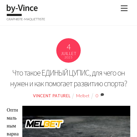
Skip
Men
to
content
4
JUILLET
2025
Что такое ЕДИНЫЙ ЦУПИС, для чего он
нужен и как помогает развитию спорта?
Melbet
0
VINCENT PATUREL
Опти
маль
ным
вариа