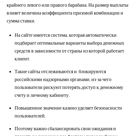
крайнего левого или правого барабана. На размер выплаты
влияет величина коэффициента призовой комбинации и
сумма ставки.
На сайте имеется система, которая автоматически
подбирает оптимальные варианты выбора денежных
средств в зависимости от страны из которой работает
клиент.
Такие сайты отслеживаются и блокируются
российскими надзорными органами, из-за чего
пользователи рискуют потерять доступ к денежному
счету и личному кабинету.
Повышенное значение казино уделяет безопасности
пользователей.
Поэтому важно сбалансировать свои ожидания и