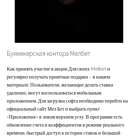
Букмекерская контора Мелбет
Как принять участие в акции Для своих Melbet и
регулярно получать приятные подарки – в нашем
материале. Пользователи, желающие делать ставки
удаленно, могут воспользоваться мобильным
приложением. Для загрузки софта необходимо перейти на
официальный сайт Мел Бет и выбрать пункт
«Приложение» в левом верхнем углу. В программе есть
обновление счета и коэффициентов в режиме реального
времени, быстрый доступ к истории ставок и большой