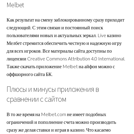
Melbet
Как результат на смену заблокированному сразу приходит
следующий. С этим связан и постоянный поиск
пользователями новых и актуальных зеркал. Live казино
Мелбет стремится обеспечить честную и надежную игру
для всех игроков. Все материалы сайта доступны по
лицензии Creative Commons Attribution 4.0 International.
Также скачать приложение Melbet на айфон можно с
оффшорного сайта БК.
Плюсы и минусы приложения в
сравнении с сайтом
В то же время на Melbet.com не имеет подобных
ограничений и пополнение счета можно производить
сразу же делая ставки и играя в казино. Что касаемо