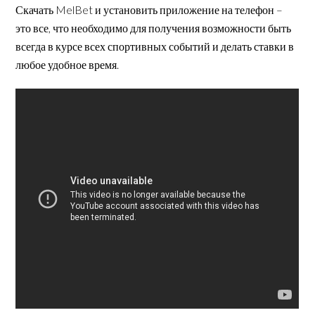
Скачать MelBet и установить приложение на телефон –
это все, что необходимо для получения возможности быть
всегда в курсе всех спортивных событий и делать ставки в
любое удобное время.