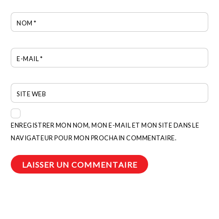
NOM
*
E-MAIL
*
SITE WEB
ENREGISTRER MON NOM, MON E-MAIL ET MON SITE DANS LE
NAVIGATEUR POUR MON PROCHAIN COMMENTAIRE.