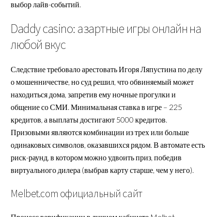
выбор лайв-событий.
Daddy casino: азартные игры онлайн на
любой вкус
Следствие требовало арестовать Игоря Ляпустина по делу
о мошенничестве, но суд решил, что обвиняемый может
находиться дома, запретив ему ночные прогулки и
общение со СМИ. Минимальная ставка в игре – 225
кредитов, а выплаты достигают 5000 кредитов.
Призовыми являются комбинации из трех или больше
одинаковых символов, оказавшихся рядом. В автомате есть
риск-раунд, в котором можно удвоить приз, победив
виртуального дилера (выбрав карту старше, чем у него).
Melbet.com официальный сайт
Процесс верификации в личном кабинете Melbet