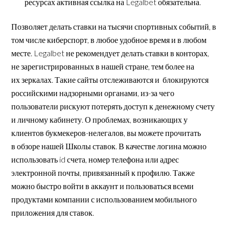
ресурсах активная ссылка на Legalbet обязательна.
Позволяет делать ставки на тысячи спортивных событий, в
том числе киберспорт, в любое удобное время и в любом
месте. Legalbet не рекомендует делать ставки в конторах,
не зарегистрированных в нашей стране, тем более на
их зеркалах. Такие сайты отслеживаются и блокируются
российскими надзорными органами, из-за чего
пользователи рискуют потерять доступ к денежному счету
и личному кабинету. О проблемах, возникающих у
клиентов букмекеров-нелегалов, вы можете прочитать
в обзоре нашей Школы ставок. В качестве логина можно
использовать id счета, номер телефона или адрес
электронной почты, привязанный к профилю. Также
можно быстро войти в аккаунт и пользоваться всеми
продуктами компании с использованием мобильного
приложения для ставок.