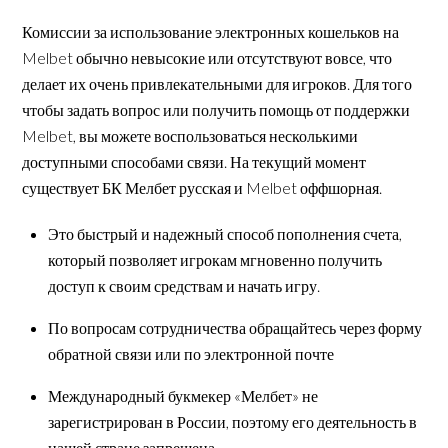
Комиссии за использование электронных кошельков на
Melbet обычно невысокие или отсутствуют вовсе, что
делает их очень привлекательными для игроков. Для того
чтобы задать вопрос или получить помощь от поддержки
Melbet, вы можете воспользоваться несколькими
доступными способами связи. На текущий момент
существует БК Мелбет русская и Melbet оффшорная.
Это быстрый и надежный способ пополнения счета,
который позволяет игрокам мгновенно получить
доступ к своим средствам и начать игру.
По вопросам сотрудничества обращайтесь через форму
обратной связи или по электронной почте
Международный букмекер «Мелбет» не
зарегистрирован в России, поэтому его деятельность в
нашей стране запрещена.