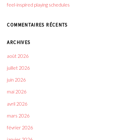
feel-inspired playing schedules
COMMENTAIRES RÉCENTS
ARCHIVES
août 2026
juillet 2026
juin 2026
mai 2026
avril 2026
mars 2026
février 2026
janvier 2026