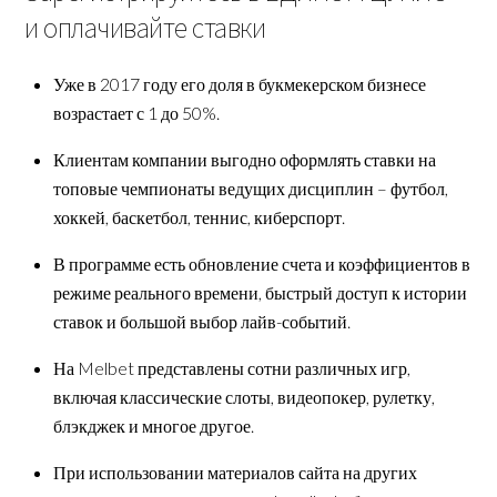
и оплачивайте ставки
Уже в 2017 году его доля в букмекерском бизнесе
возрастает с 1 до 50%.
Клиентам компании выгодно оформлять ставки на
топовые чемпионаты ведущих дисциплин – футбол,
хоккей, баскетбол, теннис, киберспорт.
В программе есть обновление счета и коэффициентов в
режиме реального времени, быстрый доступ к истории
ставок и большой выбор лайв-событий.
На Melbet представлены сотни различных игр,
включая классические слоты, видеопокер, рулетку,
блэкджек и многое другое.
При использовании материалов сайта на других