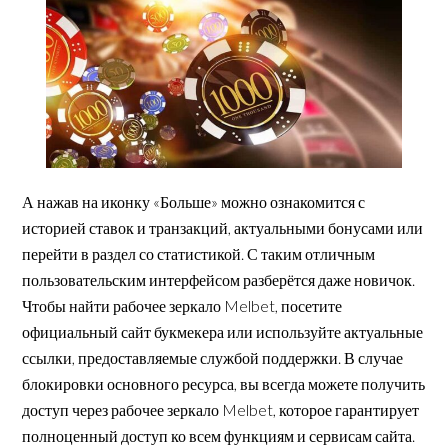
А нажав на иконку «Больше» можно ознакомится с
историей ставок и транзакций, актуальными бонусами или
перейти в раздел со статистикой. С таким отличным
пользовательским интерфейсом разберётся даже новичок.
Чтобы найти рабочее зеркало Melbet, посетите
официальный сайт букмекера или используйте актуальные
ссылки, предоставляемые службой поддержки. В случае
блокировки основного ресурса, вы всегда можете получить
доступ через рабочее зеркало Melbet, которое гарантирует
полноценный доступ ко всем функциям и сервисам сайта.