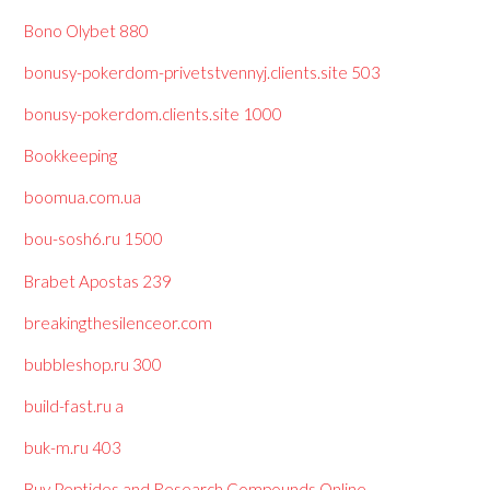
Bono Olybet 880
bonusy-pokerdom-privetstvennyj.clients.site 503
bonusy-pokerdom.clients.site 1000
Bookkeeping
boomua.com.ua
bou-sosh6.ru 1500
Brabet Apostas 239
breakingthesilenceor.com
bubbleshop.ru 300
build-fast.ru a
buk-m.ru 403
Buy Peptides and Research Compounds Online