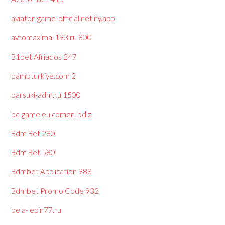
aviator-game-official.netlify.app
avtomaxima-193.ru 800
B1bet Afiliados 247
bambturkiye.com 2
barsuki-adm.ru 1500
bc-game.eu.comen-bd z
Bdm Bet 280
Bdm Bet 580
Bdmbet Application 988
Bdmbet Promo Code 932
bela-lepin77.ru