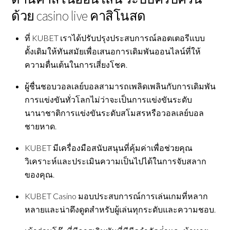
ด้วย casino live คาสิโนสด
ที่ KUBET เราได้ปรับปรุงประสบการณ์ลอตเตอรีแบบ
ดั้งเดิมให้ทันสมัยเพื่อเสนอการเดิมพันออนไลน์ที่ให้
ความตื่นเต้นในการเสี่ยงโชค.
ผู้ชื่นชอบวอลเลย์บอลสามารถเพลิดเพลินกับการเดิมพัน
การแข่งขันทั่วโลกไม่ว่าจะเป็นการแข่งขันระดับ
นานาชาติการแข่งขันระดับสโมสรหรือวอลเลย์บอล
ชายหาด.
KUBET มีเครื่องมือสนับสนุนที่คุ้มค่าเพื่อช่วยคุณ
วิเคราะห์และประเมินความเป็นไปได้ในการจับสลาก
ของคุณ.
KUBET Casino มอบประสบการณ์การเล่นเกมที่หลาก
หลายและน่าดึงดูดสําหรับผู้เล่นทุกระดับและความชอบ.