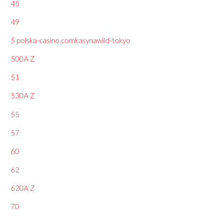
45
49
5 polska-casino.comkasynawild-tokyo
500A Z
51
530A Z
55
57
60
62
620A Z
70