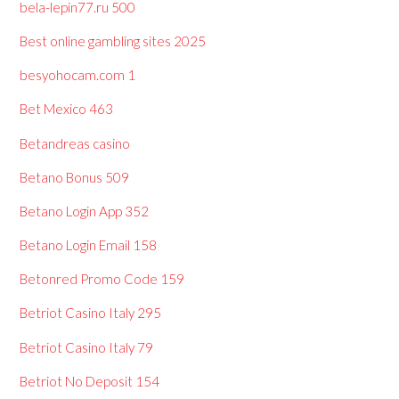
bela-lepin77.ru 500
Best online gambling sites 2025
besyohocam.com 1
Bet Mexico 463
Betandreas casino
Betano Bonus 509
Betano Login App 352
Betano Login Email 158
Betonred Promo Code 159
Betriot Casino Italy 295
Betriot Casino Italy 79
Betriot No Deposit 154