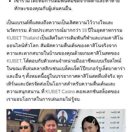
เข้าร่วมโต๊ะที่มีการเดิมพันที่มีขีดจํากัดต่ําและท้าทาย
ทักษะของคุณกับผู้เล่นคนอื่น.
เป็นแบรนด์ที่แสดงถึงความเป็นเลิศความไว้วางใจและ
นวัตกรรม. ด้วยประสบการณ์มากกว่า 18 ปีในอุตสาหกรรม
KUBET Thailand เป็นเลิศในการเดิมพันกีฬาและเกมคาสิโน
ออนไลน์ทั่วโลก. สัมผัสความตื่นเต้นของคาสิโนจริงจาก
ความสะดวกสบายในบ้านของคุณด้วยเกมคาสิโนสดของ
KUBET. โต้ตอบกับตัวแทนจําหน่ายมืออาชีพแบบเรียลไทม์
ในขณะที่เล่นคลาสสิกเช่นแบล็คแจ็คโป๊กเกอร์รูเล็ตบาคาร่า
และอื่น ๆ ทั้งหมดนี้อยู่ในบรรยากาศคาสิโนสดที่แท้จริง. ทุก
เทิร์นและบัตรจัดส่งเป็นโอกาสสําหรับความตื่นเต้นและ
ความสนุกสนาน. ที่ KUBET Casino คอลเลกชันสล็อตของ
เรามอบโอกาสในการเล่นเกมไม่รู้จบ.