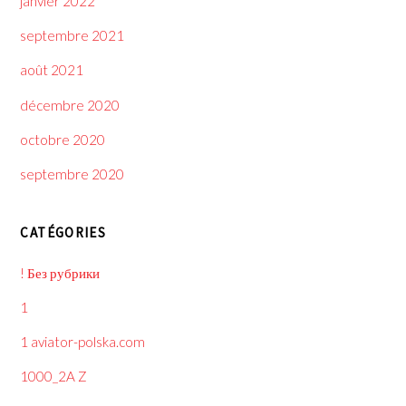
janvier 2022
septembre 2021
août 2021
décembre 2020
octobre 2020
septembre 2020
CATÉGORIES
! Без рубрики
1
1 aviator-polska.com
1000_2A Z