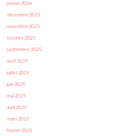
janvier 2026
décembre 2025
novembre 2025
octobre 2025
septembre 2025
août 2025
juillet 2025
juin 2025
mai 2025
avril 2025
mars 2025
février 2025