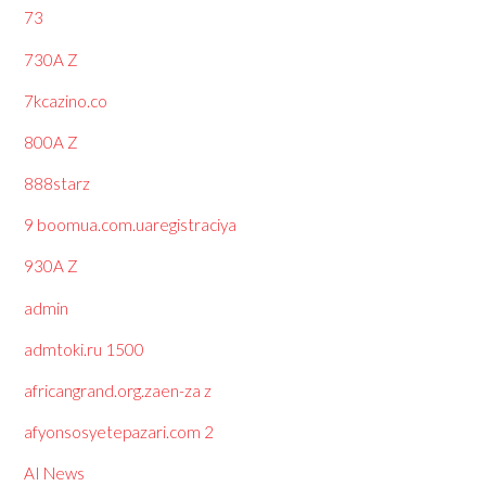
73
730A Z
7kcazino.co
800A Z
888starz
9 boomua.com.uaregistraciya
930A Z
admin
admtoki.ru 1500
africangrand.org.zaen-za z
afyonsosyetepazari.com 2
AI News