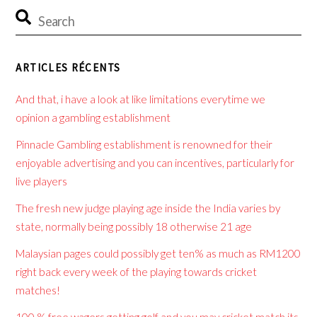
ARTICLES RÉCENTS
And that, i have a look at like limitations everytime we
opinion a gambling establishment
Pinnacle Gambling establishment is renowned for their
enjoyable advertising and you can incentives, particularly for
live players
The fresh new judge playing age inside the India varies by
state, normally being possibly 18 otherwise 21 age
Malaysian pages could possibly get ten% as much as RM1200
right back every week of the playing towards cricket
matches!