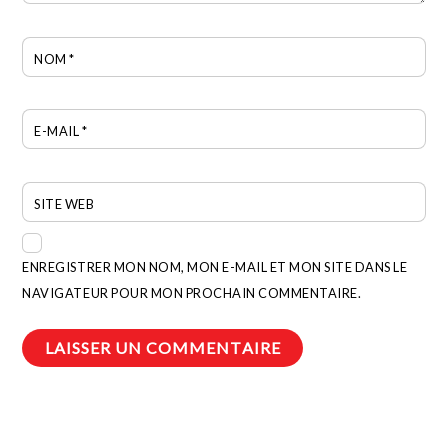
NOM
*
E-MAIL
*
SITE WEB
ENREGISTRER MON NOM, MON E-MAIL ET MON SITE DANS LE
NAVIGATEUR POUR MON PROCHAIN COMMENTAIRE.