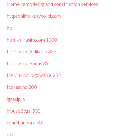
Home remodeling and construction services
httpsonline-kasyno-pl.com
hu
hukukmirasim.com 1000
Ice Casino Aplikacja 337
Ice Casino Bonus 39
Ice Casino Logowanie 952
Icekasyno 808
igossip.io
ihouse39.ru 500
ildarkhanov.ru 500
info