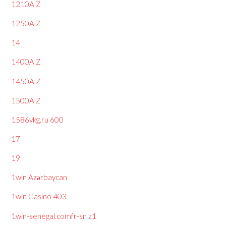
1210A Z
1250A Z
14
1400A Z
1450A Z
1500A Z
1586vkg.ru 600
17
19
1win Azərbaycan
1win Casino 403
1win-senegal.comfr-sn z1