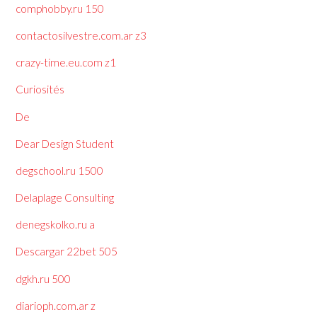
comphobby.ru 150
contactosilvestre.com.ar z3
crazy-time.eu.com z1
Curiosités
De
Dear Design Student
degschool.ru 1500
Delaplage Consulting
denegskolko.ru a
Descargar 22bet 505
dgkh.ru 500
diarioph.com.ar z