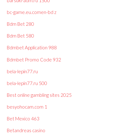
barsuki-adm.ru 1500
bc-game.eu.comen-bd z
Bdm Bet 280
Bdm Bet 580
Bdmbet Application 988
Bdmbet Promo Code 932
bela-lepin77.ru
bela-lepin77.ru 500
Best online gambling sites 2025
besyohocam.com 1
Bet Mexico 463
Betandreas casino