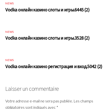
NEWS
Vodka онлайн казино слоты и игры.6445 (2)
NEWS
Vodka онлайн казино слоты и игры.3528 (2)
NEWS
Vodka онлайн казино регистрация и вход.5042 (2)
Laisser un commentaire
Votre adresse e-mail ne sera pas publiée.
Les champs
obligatoires sont indiqués avec
*