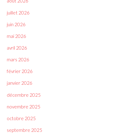
août 2026
juillet 2026
juin 2026
mai 2026
avril 2026
mars 2026
février 2026
janvier 2026
décembre 2025
novembre 2025
octobre 2025
septembre 2025