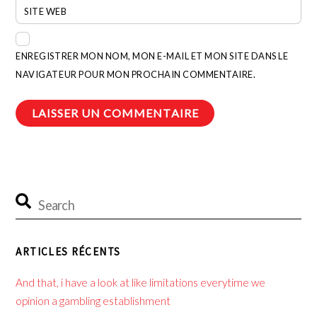
SITE WEB
ENREGISTRER MON NOM, MON E-MAIL ET MON SITE DANS LE
NAVIGATEUR POUR MON PROCHAIN COMMENTAIRE.
ARTICLES RÉCENTS
And that, i have a look at like limitations everytime we
opinion a gambling establishment