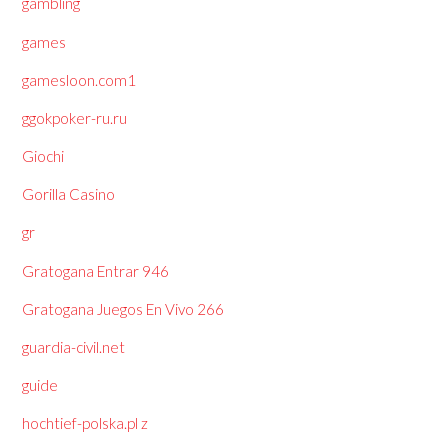
gambling
games
gamesloon.com1
ggokpoker-ru.ru
Giochi
Gorilla Casino
gr
Gratogana Entrar 946
Gratogana Juegos En Vivo 266
guardia-civil.net
guide
hochtief-polska.pl z