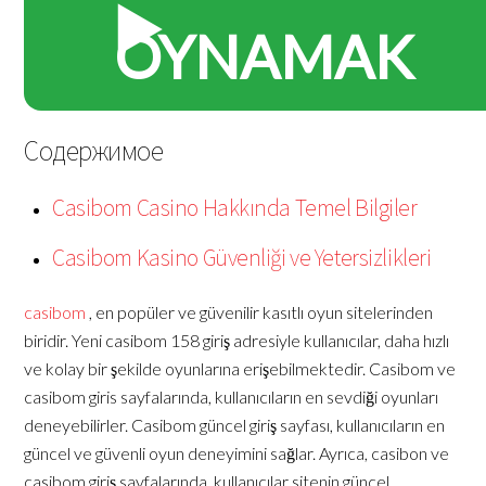
▶️
OYNAMAK
Содержимое
Casibom Casino Hakkında Temel Bilgiler
Casibom Kasino Güvenliği ve Yetersizlikleri
casibom
, en popüler ve güvenilir kasıtlı oyun sitelerinden
biridir. Yeni casibom 158 giriş adresiyle kullanıcılar, daha hızlı
ve kolay bir şekilde oyunlarına erişebilmektedir. Casibom ve
casibom giris sayfalarında, kullanıcıların en sevdiği oyunları
deneyebilirler. Casibom güncel giriş sayfası, kullanıcıların en
güncel ve güvenli oyun deneyimini sağlar. Ayrıca, casibon ve
casibom giriş sayfalarında, kullanıcılar sitenin güncel