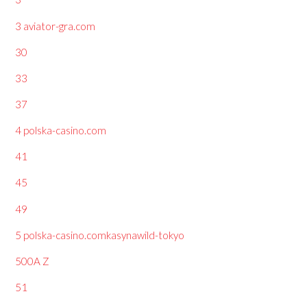
3 aviator-gra.com
30
33
37
4 polska-casino.com
41
45
49
5 polska-casino.comkasynawild-tokyo
500A Z
51