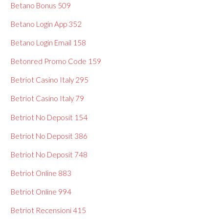
Betano Bonus 509
Betano Login App 352
Betano Login Email 158
Betonred Promo Code 159
Betriot Casino Italy 295
Betriot Casino Italy 79
Betriot No Deposit 154
Betriot No Deposit 386
Betriot No Deposit 748
Betriot Online 883
Betriot Online 994
Betriot Recensioni 415