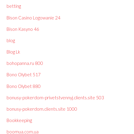
betting
Bison Casino Logowanie 24
Bison Kasyno 46
blog
Blog Lk
bohopanna.ru 800
Bono Olybet 517
Bono Olybet 880
bonusy-pokerdom-privetstvennyj.clients.site 503
bonusy-pokerdom.clients.site 1000
Bookkeeping
boomua.com.ua