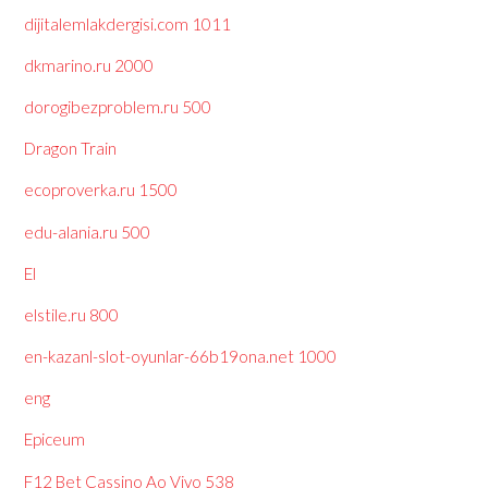
dijitalemlakdergisi.com 1011
dkmarino.ru 2000
dorogibezproblem.ru 500
Dragon Train
ecoproverka.ru 1500
edu-alania.ru 500
El
elstile.ru 800
en-kazanl-slot-oyunlar-66b19ona.net 1000
eng
Epiceum
F12 Bet Cassino Ao Vivo 538