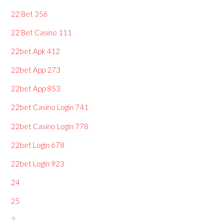
22 Bet 356
22 Bet Casino 111
22bet Apk 412
22bet App 273
22bet App 853
22bet Casino Login 741
22bet Casino Login 778
22bet Login 678
22bet Login 923
24
25
3