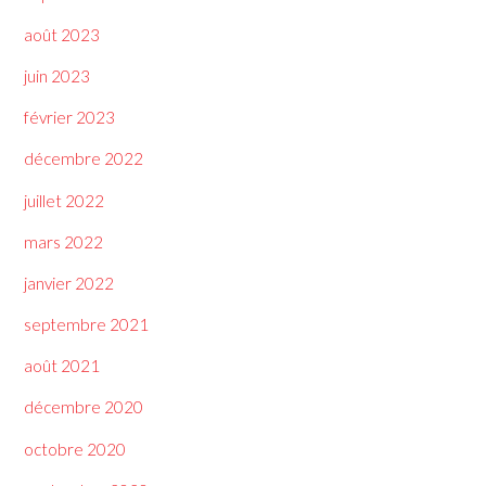
août 2023
juin 2023
février 2023
décembre 2022
juillet 2022
mars 2022
janvier 2022
septembre 2021
août 2021
décembre 2020
octobre 2020