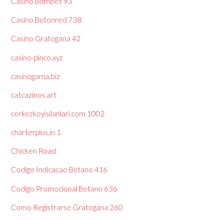
Casino Bdmbet 93
Casino Betonred 738
Casino Gratogana 42
casino-pinco.xyz
casinogama.biz
catcazinos.art
cerkezkoyisilanlari.com 1002
charterplus.in 1
Chicken Road
Codigo Indicacao Betano 416
Codigo Promocional Betano 636
Como Registrarse Gratogana 260