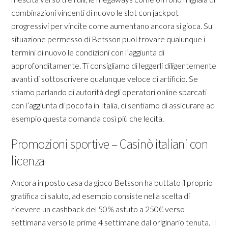
combinazioni vincenti di nuovo le slot con jackpot
progressivi per vincite come aumentano ancora si gioca.
Sul
situazione permesso di Betsson puoi trovare qualunque i
termini di nuovo le condizioni con l’aggiunta di
approfonditamente. Ti consigliamo di leggerli diligentemente
avanti di sottoscrivere qualunque veloce di artificio. Se
stiamo parlando di autorità degli operatori online sbarcati
con l’aggiunta di poco fa in Italia, ci sentiamo di assicurare ad
esempio questa domanda così più che lecita.
Promozioni sportive – Casinò italiani con
licenza
Ancora in posto casa da gioco Betsson ha buttato il proprio
gratifica di saluto, ad esempio consiste nella scelta di
ricevere un cashback del 50% astuto a 250€ verso
settimana verso le prime 4 settimane dal originario tenuta. Il