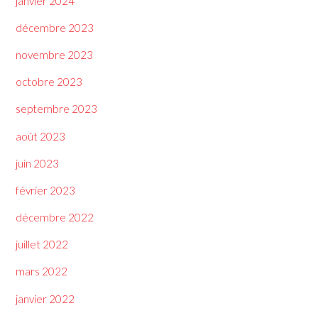
janvier 2024
décembre 2023
novembre 2023
octobre 2023
septembre 2023
août 2023
juin 2023
février 2023
décembre 2022
juillet 2022
mars 2022
janvier 2022