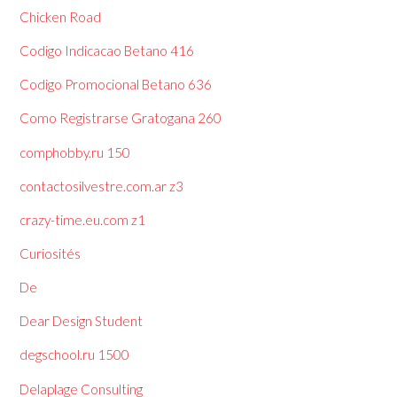
Chicken Road
Codigo Indicacao Betano 416
Codigo Promocional Betano 636
Como Registrarse Gratogana 260
comphobby.ru 150
contactosilvestre.com.ar z3
crazy-time.eu.com z1
Curiosités
De
Dear Design Student
degschool.ru 1500
Delaplage Consulting