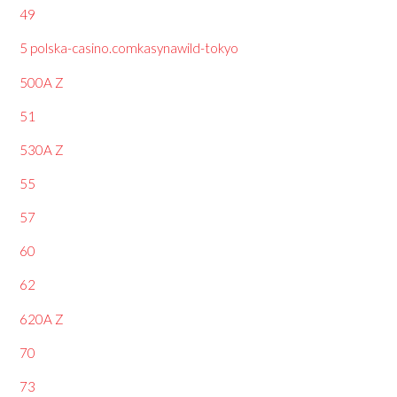
49
5 polska-casino.comkasynawild-tokyo
500A Z
51
530A Z
55
57
60
62
620A Z
70
73