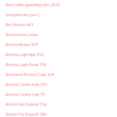
Best online gambling sites 2025
besyohocam.com 1
Bet Mexico 463
Betandreas casino
Betano Bonus 509
Betano Login App 352
Betano Login Email 158
Betonred Promo Code 159
Betriot Casino Italy 295
Betriot Casino Italy 79
Betriot No Deposit 154
Betriot No Deposit 386