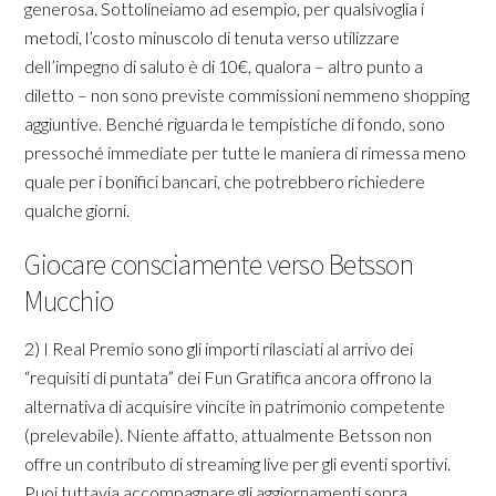
generosa. Sottolineiamo ad esempio, per qualsivoglia i
metodi, l’costo minuscolo di tenuta verso utilizzare
dell’impegno di saluto è di 10€, qualora – altro punto a
diletto – non sono previste commissioni nemmeno shopping
aggiuntive. Benché riguarda le tempistiche di fondo, sono
pressoché immediate per tutte le maniera di rimessa meno
quale per i bonifici bancari, che potrebbero richiedere
qualche giorni.
Giocare consciamente verso Betsson
Mucchio
2) I Real Premio sono gli importi rilasciati al arrivo dei
“requisiti di puntata” dei Fun Gratifica ancora offrono la
alternativa di acquisire vincite in patrimonio competente
(prelevabile). Niente affatto, attualmente Betsson non
offre un contributo di streaming live per gli eventi sportivi.
Puoi tuttavia accompagnare gli aggiornamenti sopra