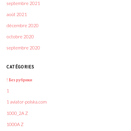
septembre 2021
août 2021
décembre 2020
octobre 2020
septembre 2020
CATÉGORIES
! Без рубрики
1
1 aviator-polska.com
1000_2A Z
1000A Z