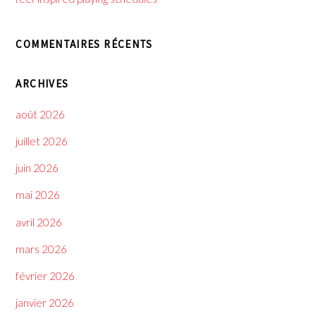
COMMENTAIRES RÉCENTS
ARCHIVES
août 2026
juillet 2026
juin 2026
mai 2026
avril 2026
mars 2026
février 2026
janvier 2026