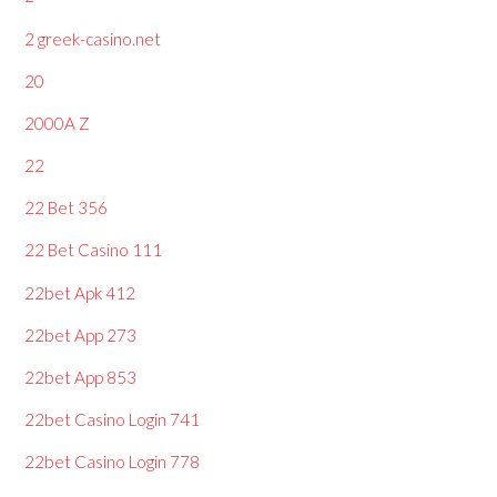
2 greek-casino.net
20
2000A Z
22
22 Bet 356
22 Bet Casino 111
22bet Apk 412
22bet App 273
22bet App 853
22bet Casino Login 741
22bet Casino Login 778