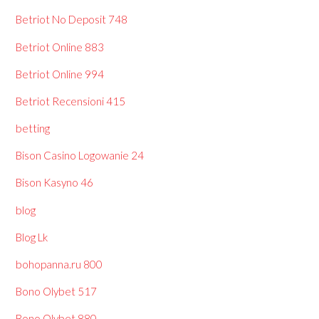
Betriot No Deposit 748
Betriot Online 883
Betriot Online 994
Betriot Recensioni 415
betting
Bison Casino Logowanie 24
Bison Kasyno 46
blog
Blog Lk
bohopanna.ru 800
Bono Olybet 517
Bono Olybet 880