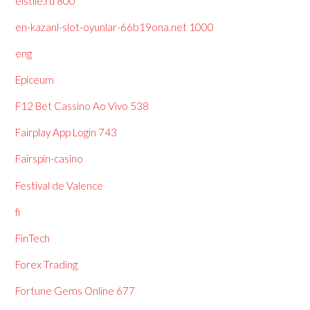
elstile.ru 800
en-kazanl-slot-oyunlar-66b19ona.net 1000
eng
Epiceum
F12 Bet Cassino Ao Vivo 538
Fairplay App Login 743
Fairspin-casino
Festival de Valence
fi
FinTech
Forex Trading
Fortune Gems Online 677