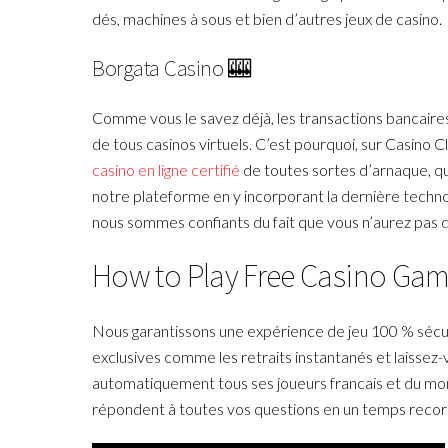
dés, machines à sous et bien d’autres jeux de casino.
Borgata Casino 🎰
Comme vous le savez déjà, les transactions bancaire
de tous casinos virtuels. C’est pourquoi, sur Casino C
casino en ligne certifié
de toutes sortes d’arnaque, qu
notre plateforme en y incorporant la dernière techno
nous sommes confiants du fait que vous n’aurez pas de m
How to Play Free Casino Gam
Nous garantissons une expérience de jeu 100 % sécur
exclusives comme les retraits instantanés et laissez-
automatiquement tous ses joueurs francais et du mond
répondent à toutes vos questions en un temps record 