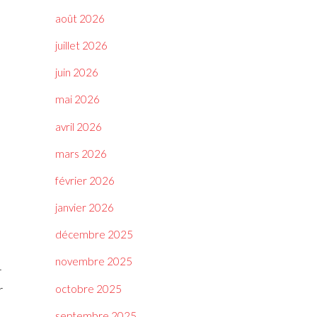
août 2026
juillet 2026
juin 2026
mai 2026
avril 2026
mars 2026
février 2026
janvier 2026
décembre 2025
novembre 2025
r
octobre 2025
r
septembre 2025