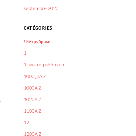
septembre 2020
CATÉGORIES
! Без рубрики
1
1 aviator-polska.com
1000_2A Z
1000A Z
1020A Z
s
1100A Z
12
1200A Z