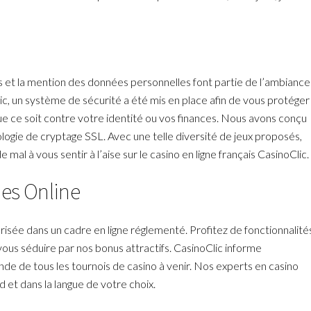
s et la mention des données personnelles font partie de l’ambiance
lic, un système de sécurité a été mis en place afin de vous protéger
e ce soit contre votre identité ou vos finances. Nous avons conçu
logie de cryptage SSL. Avec une telle diversité de jeux proposés,
al à vous sentir à l’aise sur le casino en ligne français CasinoClic.
es Online
isée dans un cadre en ligne réglementé. Profitez de fonctionnalité
vous séduire par nos bonus attractifs. CasinoClic informe
e de tous les tournois de casino à venir. Nos experts en casino
et dans la langue de votre choix.