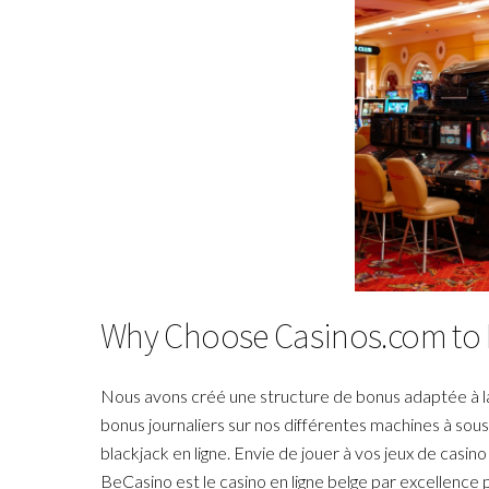
Why Choose Casinos.com to Fi
Nous avons créé une structure de bonus adaptée à la 
bonus journaliers sur nos différentes machines à sous 
blackjack en ligne. Envie de jouer à vos jeux de casin
BeCasino est le casino en ligne belge par excellence 