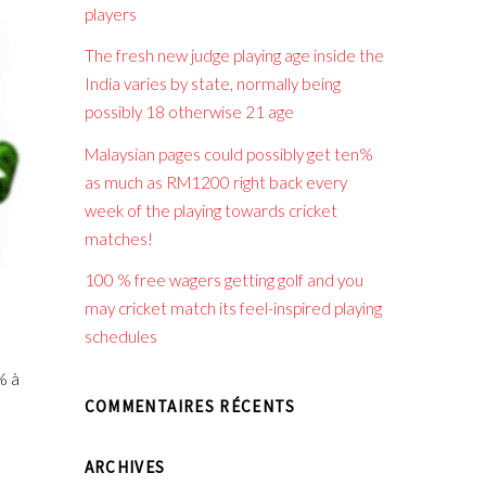
players
The fresh new judge playing age inside the
India varies by state, normally being
possibly 18 otherwise 21 age
Malaysian pages could possibly get ten%
as much as RM1200 right back every
week of the playing towards cricket
matches!
100 % free wagers getting golf and you
may cricket match its feel-inspired playing
schedules
% à
COMMENTAIRES RÉCENTS
ARCHIVES