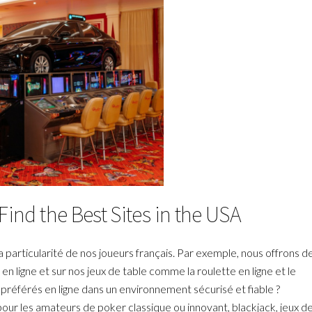
nd the Best Sites in the USA
particularité de nos joueurs français. Par exemple, nous offrons d
en ligne et sur nos jeux de table comme la roulette en ligne et le
o préférés en ligne dans un environnement sécurisé et fiable ?
pour les amateurs de poker classique ou innovant, blackjack, jeux d