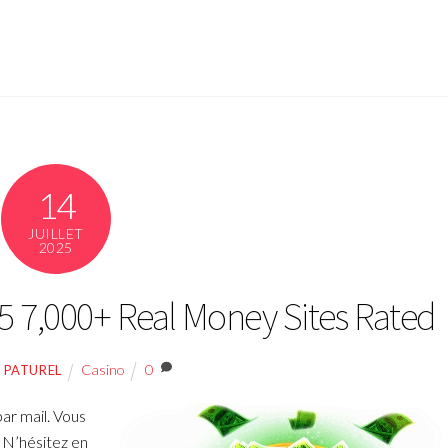
14
JUILLET
2025
5 7,000+ Real Money Sites Rated
Casino
0
 PATUREL
ar mail. Vous
. N’hésitez en