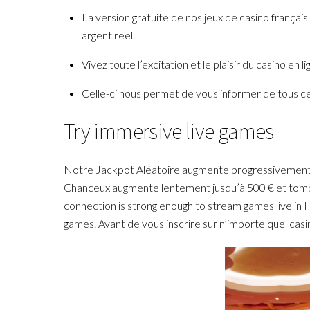
La version gratuite de nos jeux de casino frança
argent reel.
Vivez toute l’excitation et le plaisir du casino en 
Celle-ci nous permet de vous informer de tous ce 
Try immersive live games
Notre Jackpot Aléatoire augmente progressivement
Chanceux augmente lentement jusqu’à 500 € et tombe
connection is strong enough to stream games live in
games. Avant de vous inscrire sur n’importe quel casino