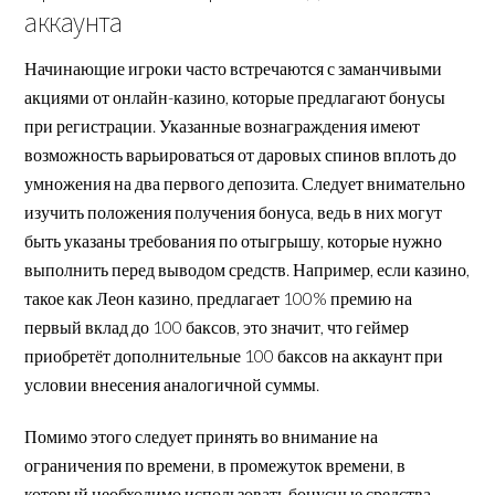
аккаунта
Начинающие игроки часто встречаются с заманчивыми
акциями от онлайн-казино, которые предлагают бонусы
при регистрации. Указанные вознаграждения имеют
возможность варьироваться от даровых спинов вплоть до
умножения на два первого депозита. Следует внимательно
изучить положения получения бонуса, ведь в них могут
быть указаны требования по отыгрышу, которые нужно
выполнить перед выводом средств. Например, если казино,
такое как Леон казино, предлагает 100% премию на
первый вклад до 100 баксов, это значит, что геймер
приобретёт дополнительные 100 баксов на аккаунт при
условии внесения аналогичной суммы.
Помимо этого следует принять во внимание на
ограничения по времени, в промежуток времени, в
который необходимо использовать бонусные средства.