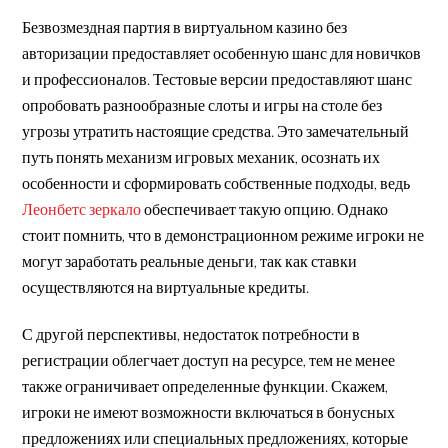
Безвозмездная партия в виртуальном казино без
авторизации предоставляет особенную шанс для новичков
и профессионалов. Тестовые версии предоставляют шанс
опробовать разнообразные слоты и игры на столе без
угрозы утратить настоящие средства. Это замечательный
путь понять механизм игровых механик, осознать их
особенности и сформировать собственные подходы, ведь
Леонбетс зеркало
обеспечивает такую опцию. Однако
стоит помнить, что в демонстрационном режиме игроки не
могут заработать реальные деньги, так как ставки
осуществляются на виртуальные кредиты.
С другой перспективы, недостаток потребности в
регистрации облегчает доступ на ресурсе, тем не менее
также ограничивает определенные функции. Скажем,
игроки не имеют возможности включаться в бонусных
предложениях или специальных предложениях, которые