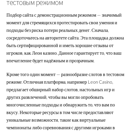
тестовым режимом
Подбор сайта с демонстрационным режимом — значимый
момент для стремящихся протестировать свои умения и
подходы без риска потери реальных денег. Сначала,
сосредоточьтесь на авторитете сайта. Эта площадка должна
быть сертифицированной и иметь хорошие отзывы от
игроков, как Леон казино. Данное гарантирует то, что ваш
впечатление будет надёжным и прозрачным.
Кроме того один момент — разнообразие слотов в тестовом
режиме. Отличная платформа, например Leon Casino,
предлагает обширный набор слотов, настольных игр и
других развлечений, чтобы вы могли опробовать
многочисленные подходы и обнаружить то, что вам по
вкусу. Некоторые ресурсы в том числе предоставляют
уникальные возможности, такие как виртуальные
чемпионаты либо соревнования с другими игроками в