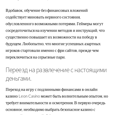
Вдобавок, обучение без финансовых вложений
содействует миновать нервного состояния,
обусловленного возможными потерями. Геймеры могут
сосредоточиться на изучении методов и инструкций, что
существенно повышает их возможности на победу в
будущем. Любопытно, что многие успешных азартных
игроков стартовали именно с фри сайтов, прежде чем
переключиться на серьезные пари.
Переезд на развлечение с настоящими
деньгами.
Переход на игру с подлинными финансами в онлайн
казино Leon Casino может быть волнительным опытом, но
требует внимательности и осмотрения. В первую очередь
основное, необходимо выбрать безопасное казино с