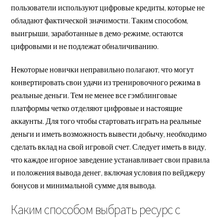
пользователи используют цифровые кредиты, которые не
обладают фактической значимости. Таким способом,
выигрыши, заработанные в демо-режиме, остаются
цифровыми и не подлежат обналичиванию.
Некоторые новички неправильно полагают, что могут
конвертировать свои удачи из тренировочного режима в
реальные деньги. Тем не менее все гэмблинговые
платформы четко отделяют цифровые и настоящие
аккаунты. Для того чтобы стартовать играть на реальные
деньги и иметь возможность вывести добычу, необходимо
сделать вклад на свой игровой счет. Следует иметь в виду,
что каждое игорное заведение устанавливает свои правила
и положения вывода денег, включая условия по вейджеру
бонусов и минимальной сумме для вывода.
Каким способом выбрать ресурс с