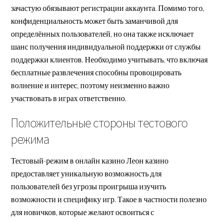
зачастую обязывают регистрации аккаунта. Помимо того,
конфиденциальность может быть заманчивой для
определённых пользователей, но она также исключает
шанс получения индивидуальной поддержки от службы
поддержки клиентов. Необходимо учитывать, что включая
бесплатные развлечения способны провоцировать
волнение и интерес, поэтому неизменно важно
участвовать в играх ответственно.
Положительные стороны тестового
режима
Тестовый-режим в онлайн казино Леон казино
предоставляет уникальную возможность для
пользователей без угрозы проигрыша изучить
возможности и специфику игр. Такое в частности полезно
для новичков, которые желают освоиться с