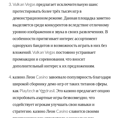
Vulkan Vegas предлагает исключительную шанс
протестировать более трёх тысяч игр в
демонстрационном режиме. Данная площадка заметно
выделяется среди конкурентов вследствие отличному
уровню изображения и звука в своих развлечениях. В
особенности притягивает интерес ассортимент
одноруких бандитов и возможность играть в них без
вложений. Vulkan Vegas постоянно устраивает
промоакции и соревнования, что вносит
дополнительный интерес к их предложениям.
казино Леон Casino завоевало популярность благодаря
широкой сборнику демо-игр от таких титанов сферы,
как Playtech и Yggdrasil. Это казино предлагает опцию
испробовать азартные игры безвозмездно, что
содействует игрокам улучшать свои навыки и
стратегию. казино Леон Casino славится своими
прогрессивными аппаратами с уникальными