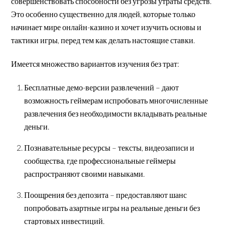
совершенствовать способности без угрозы утраты средств.
Это особенно существенно для людей, которые только
начинает мире онлайн-казино и хочет изучить основы и
тактики игры, перед тем как делать настоящие ставки.
Имеется множество вариантов изучения без трат:
Бесплатные демо-версии развлечений – дают
возможность геймерам испробовать многочисленные
развлечения без необходимости вкладывать реальные
деньги.
Познавательные ресурсы – тексты, видеозаписи и
сообщества, где профессиональные геймеры
распространяют своими навыками.
Поощрения без депозита – предоставляют шанс
попробовать азартные игры на реальные деньги без
стартовых инвестиций.