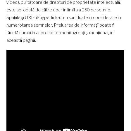
video), purtătoare de drepturi de proprietate intelectuală,
este aprobată de către doar în limita a 250 de semne.
Spaţiile şi URL-ul/hyperlink-ul nu sunt luate în considerare în
numerotarea semnelor. Preluarea de informaţii poate fi
făcută numai în acord cu termenii agreaţi şi menţionaţi in
această pagină.