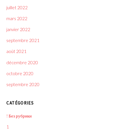
juillet 2022
mars 2022
janvier 2022
septembre 2021
août 2021
décembre 2020
octobre 2020
septembre 2020
CATÉGORIES
! Без рубрики
1