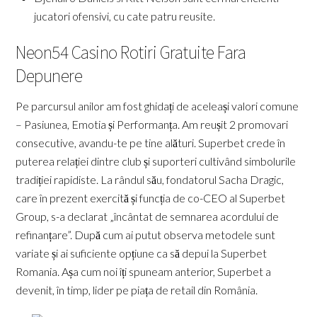
jucatori ofensivi, cu cate patru reusite.
Neon54 Casino Rotiri Gratuite Fara
Depunere
Pe parcursul anilor am fost ghidați de aceleași valori comune
– Pasiunea, Emotia și Performanța. Am reușit 2 promovari
consecutive, avandu-te pe tine alături. Superbet crede în
puterea relației dintre club și suporteri cultivând simbolurile
tradiției rapidiste. La rândul său, fondatorul Sacha Dragic,
care în prezent exercită și funcția de co-CEO al Superbet
Group, s-a declarat „încântat de semnarea acordului de
refinanțare”. După cum ai putut observa metodele sunt
variate și ai suficiente opțiune ca să depui la Superbet
Romania. Așa cum noi îți spuneam anterior, Superbet a
devenit, în timp, lider pe piața de retail din România.