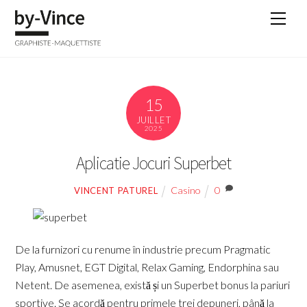
Skip
Men
to
content
15
JUILLET
2025
Aplicatie Jocuri Superbet
Casino
0
VINCENT PATUREL
De la furnizori cu renume în industrie precum Pragmatic
Play, Amusnet, EGT Digital, Relax Gaming, Endorphina sau
Netent. De asemenea, există și un Superbet bonus la pariuri
sportive. Se acordă pentru primele trei depuneri, până la