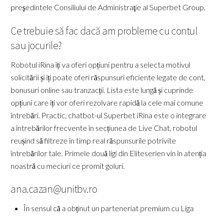
preşedintele Consiliului de Administraţie al Superbet Group.
Ce trebuie să fac dacă am probleme cu contul
sau jocurile?
Robotul iRina îți va oferi opțiuni pentru a selecta motivul
solicitării și îți poate oferi răspunsuri eficiente legate de cont,
bonusuri online sau tranzacții. Lista este lungă și cuprinde
opțiuni care îți vor oferi rezolvare rapidă la cele mai comune
întrebări. Practic, chatbot-ul Superbet iRina este o integrare
a întrebărilor frecvente în secțiunea de Live Chat, robotul
reușind să filtreze în timp real răspunsurile potrivite
întrebărilor tale. Primele două ligi din Eliteserien vin în atenția
noastră cu meciuri ce promit goluri.
ana.cazan@unitbv.ro
În sensul că a obținut un parteneriat premium cu Liga