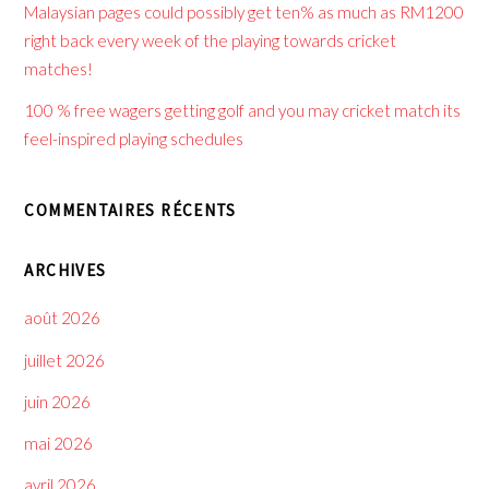
Malaysian pages could possibly get ten% as much as RM1200
right back every week of the playing towards cricket
matches!
100 % free wagers getting golf and you may cricket match its
feel-inspired playing schedules
COMMENTAIRES RÉCENTS
ARCHIVES
août 2026
juillet 2026
juin 2026
mai 2026
avril 2026