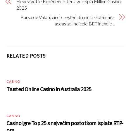
Élevez Votre Expérience Jeu avec Spin Million Casino
2025
Bursa de Valori, cinci creşteri din cinci săptămâna
aceasta: Indicele BET încheie ..
RELATED POSTS
CASINO
Trusted Online Casino in Australia 2025
CASINO
Casino igre Top 25 s najvećim postotkom isplate RTP-
om