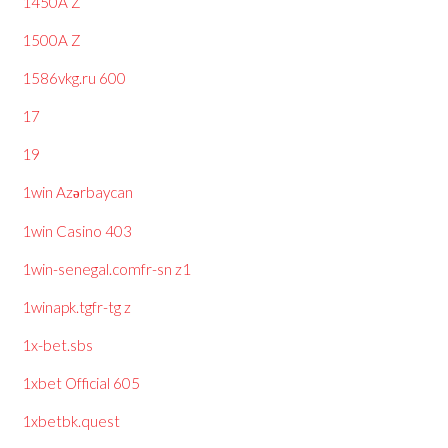
1450A Z
1500A Z
1586vkg.ru 600
17
19
1win Azərbaycan
1win Casino 403
1win-senegal.comfr-sn z1
1winapk.tgfr-tg z
1x-bet.sbs
1xbet Official 605
1xbetbk.quest