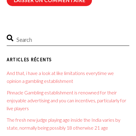
ARTICLES RÉCENTS
And that, i have a look at like limitations everytime we
opinion a gambling establishment
Pinnacle Gambling establishment is renowned for their
enjoyable advertising and you can incentives, particularly for
live players
The fresh new judge playing age inside the India varies by
state, normally being possibly 18 otherwise 21 age