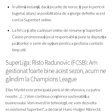
În ultimă instanță, dacă jocurile de noroc îți pun în pericol
bugetul, atunci ai posibilitatea de a șterge definitiv acest
cont la Superbet online.
La fel ca și alte cazinouri online de renume și Superbet
Casino promovează jocul responsabil și pune la dispoziția
jucătorilor o serie de opțiuni pentru a gestiona contul în
timp util.
SuperLiga: Risto Radunovic (FCSB): Am
gestionat foarte bine acest sezon, acum ne
gândim la Champions League
Elias Myrlid este principalul pericol din ofensiva, cu patru
reusite. „(…) Vom continua creşterea sustenabilă a
businessului. Vom investi în tehnologii, ne vom dezvolta
ecosistemul Superbet“, a declarat Hans-Holger Albrecht,