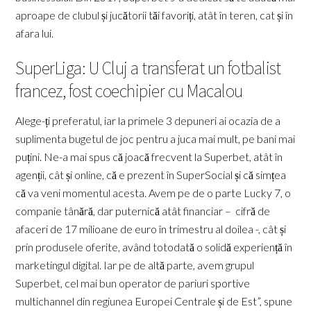
aproape de clubul și jucătorii tăi favoriți, atât în teren, cat și în
afara lui.
SuperLiga: U Cluj a transferat un fotbalist
francez, fost coechipier cu Macalou
Alege-ți preferatul, iar la primele 3 depuneri ai ocazia de a
suplimenta bugetul de joc pentru a juca mai mult, pe bani mai
puțini. Ne-a mai spus că joacă frecvent la Superbet, atât în
agenții, cât și online, că e prezent în SuperSocial și că simțea
că va veni momentul acesta. Avem pe de o parte Lucky 7, o
companie tânără, dar puternică atât financiar – cifră de
afaceri de 17 milioane de euro în trimestru al doilea -, cât și
prin produsele oferite, având totodată o solidă experiență în
marketingul digital. Iar pe de altă parte, avem grupul
Superbet, cel mai bun operator de pariuri sportive
multichannel din regiunea Europei Centrale și de Est”, spune