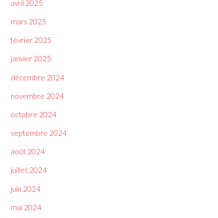
avril 2025
mars 2025
février 2025
janvier 2025
décembre 2024
novembre 2024
octobre 2024
septembre 2024
août 2024
juillet 2024
juin 2024
mai 2024