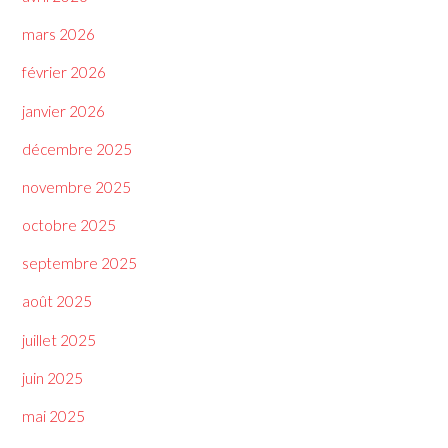
mars 2026
février 2026
janvier 2026
décembre 2025
novembre 2025
octobre 2025
septembre 2025
août 2025
juillet 2025
juin 2025
mai 2025