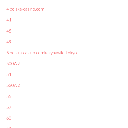
4 polska-casino.com
41
45
49
5 polska-casino.comkasynawild-tokyo
500A Z
51
530A Z
55
57
60