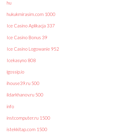
hu
hukukmirasim.com 1000
Ice Casino Aplikacja 337
Ice Casino Bonus 39
Ice Casino Logowanie 952
Icekasyno 808
igossip.io
ihouse39.ru 500
ildarkhanov.ru 500
info
instcomputer.ru 1500
istekkitap.com 1500