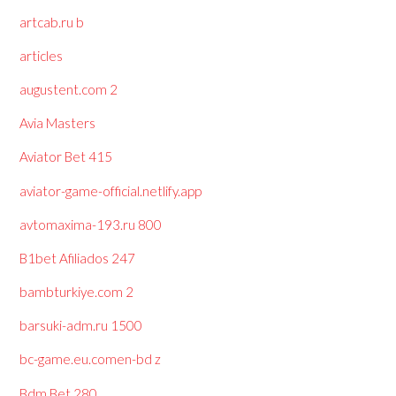
artcab.ru b
articles
augustent.com 2
Avia Masters
Aviator Bet 415
aviator-game-official.netlify.app
avtomaxima-193.ru 800
B1bet Afiliados 247
bambturkiye.com 2
barsuki-adm.ru 1500
bc-game.eu.comen-bd z
Bdm Bet 280