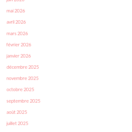
mai 2026
avril 2026
mars 2026
février 2026
janvier 2026
décembre 2025
novembre 2025
octobre 2025
septembre 2025
août 2025
juillet 2025