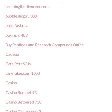
breakingthesilenceor.com
bubbleshop.ru 300
build-fast.ru a
buk-m.ru 403
Buy Peptides and Research Compounds Online
Cadeau
Café Père&Fils
caneraker.com 1500
Casino
Casino Bdmbet 93
Casino Betonred 738
Casino Gratogana 42