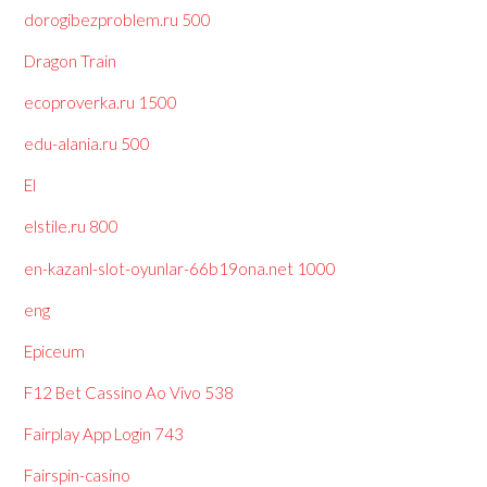
dorogibezproblem.ru 500
Dragon Train
ecoproverka.ru 1500
edu-alania.ru 500
El
elstile.ru 800
en-kazanl-slot-oyunlar-66b19ona.net 1000
eng
Epiceum
F12 Bet Cassino Ao Vivo 538
Fairplay App Login 743
Fairspin-casino