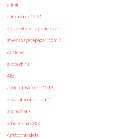
admin
admtoki.ru 1500
africangrand.org.zaen-za z
afyonsosyetepazari.com 2
AI News
akotech.ru
Allz
ancientmyko.net 1013
ankaratarotfali.com 1
anonymous
arbalet-in.ru 800
Aristocrat slots