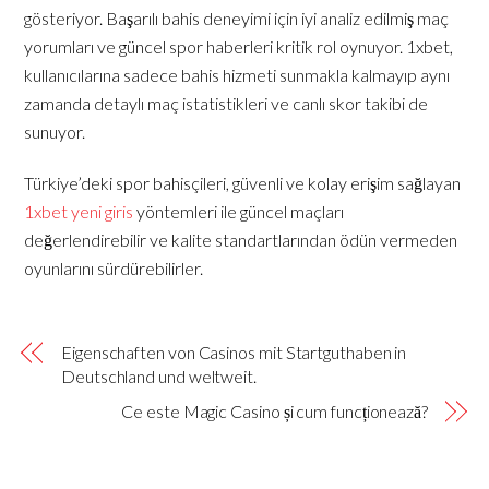
gösteriyor. Başarılı bahis deneyimi için iyi analiz edilmiş maç
yorumları ve güncel spor haberleri kritik rol oynuyor. 1xbet,
kullanıcılarına sadece bahis hizmeti sunmakla kalmayıp aynı
zamanda detaylı maç istatistikleri ve canlı skor takibi de
sunuyor.
Türkiye’deki spor bahisçileri, güvenli ve kolay erişim sağlayan
1xbet yeni giris
yöntemleri ile güncel maçları
değerlendirebilir ve kalite standartlarından ödün vermeden
oyunlarını sürdürebilirler.
Eigenschaften von Casinos mit Startguthaben in
Deutschland und weltweit.
Ce este Magic Casino și cum funcționează?