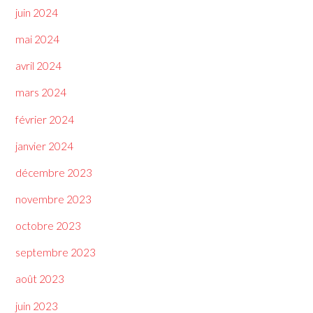
juin 2024
mai 2024
avril 2024
mars 2024
février 2024
janvier 2024
décembre 2023
novembre 2023
octobre 2023
septembre 2023
août 2023
juin 2023