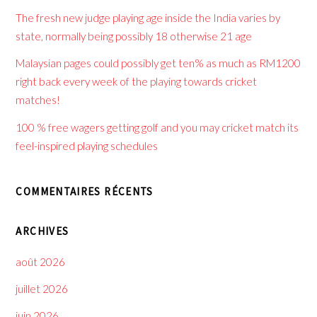
The fresh new judge playing age inside the India varies by
state, normally being possibly 18 otherwise 21 age
Malaysian pages could possibly get ten% as much as RM1200
right back every week of the playing towards cricket
matches!
100 % free wagers getting golf and you may cricket match its
feel-inspired playing schedules
COMMENTAIRES RÉCENTS
ARCHIVES
août 2026
juillet 2026
juin 2026