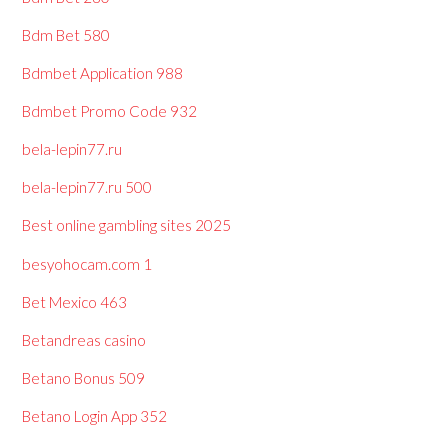
Bdm Bet 580
Bdmbet Application 988
Bdmbet Promo Code 932
bela-lepin77.ru
bela-lepin77.ru 500
Best online gambling sites 2025
besyohocam.com 1
Bet Mexico 463
Betandreas casino
Betano Bonus 509
Betano Login App 352