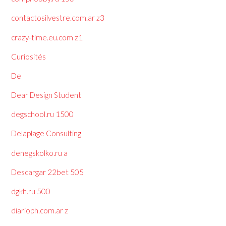
contactosilvestre.com.ar z3
crazy-time.eu.com z1
Curiosités
De
Dear Design Student
degschool.ru 1500
Delaplage Consulting
denegskolko.ru a
Descargar 22bet 505
dgkh.ru 500
diarioph.com.ar z