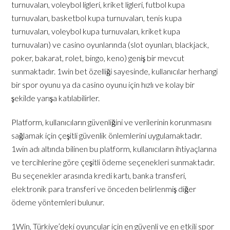
turnuvaları, voleybol ligleri, kriket ligleri, futbol kupa
turnuvaları, basketbol kupa turnuvaları, tenis kupa
turnuvaları, voleybol kupa turnuvaları, kriket kupa
turnuvaları) ve casino oyunlarında (slot oyunları, blackjack,
poker, bakarat, rolet, bingo, keno) geniş bir mevcut
sunmaktadır. 1win bet özelliği sayesinde, kullanıcılar herhangi
bir spor oyunu ya da casino oyunu için hızlı ve kolay bir
şekilde yarışa katılabilirler.
Platform, kullanıcıların güvenliğini ve verilerinin korunmasını
sağlamak için çeşitli güvenlik önlemlerini uygulamaktadır.
1win adı altında bilinen bu platform, kullanıcıların ihtiyaçlarına
ve tercihlerine göre çeşitli ödeme seçenekleri sunmaktadır.
Bu seçenekler arasında kredi kartı, banka transferi,
elektronik para transferi ve önceden belirlenmiş diğer
ödeme yöntemleri bulunur.
1Win, Türkiye’deki oyuncular için en güvenli ve en etkili spor