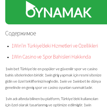
▶️
OYNAMAK
Содержимое
1Win’in Türkiye’deki Hizmetleri ve Özellikleri
1Win Casino ve Spor Bahisleri Hakkında
1win bet Türkiye’de en popüler ve güvenilir spor ve casino
bahis sitelerinden biridir. 1win giriş yapmak için resmi sitenize
gidin ve özel tekliflerinizi keşfedin. 1win ve 1winbet ile dünya
genelinde en geniş spor ve casino oyunları sunmaktadır.
1vin adı altında bilinen bu platform, Türkiye’deki kullanıcıları
için özel olarak tasarlanmış ve optimize edilmiştir. 1win