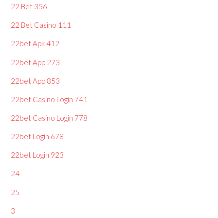
22 Bet 356
22 Bet Casino 111
22bet Apk 412
22bet App 273
22bet App 853
22bet Casino Login 741
22bet Casino Login 778
22bet Login 678
22bet Login 923
24
25
3