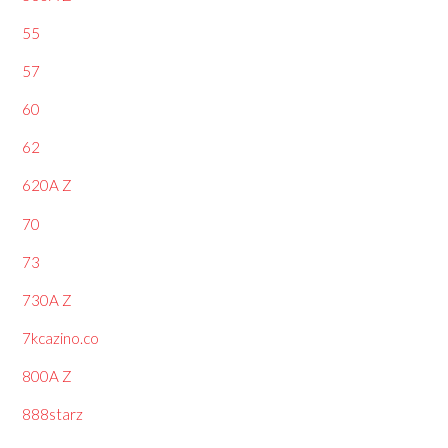
55
57
60
62
620A Z
70
73
730A Z
7kcazino.co
800A Z
888starz