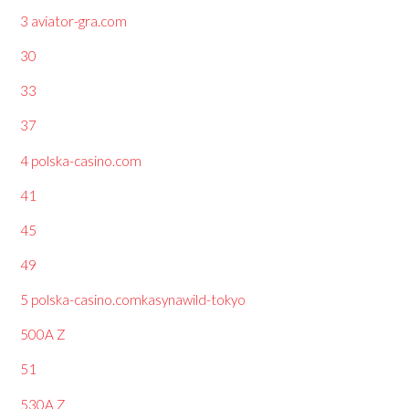
3 aviator-gra.com
30
33
37
4 polska-casino.com
41
45
49
5 polska-casino.comkasynawild-tokyo
500A Z
51
530A Z