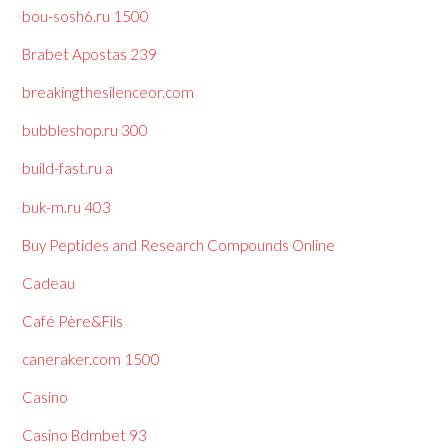
bou-sosh6.ru 1500
Brabet Apostas 239
breakingthesilenceor.com
bubbleshop.ru 300
build-fast.ru a
buk-m.ru 403
Buy Peptides and Research Compounds Online
Cadeau
Café Père&Fils
caneraker.com 1500
Casino
Casino Bdmbet 93