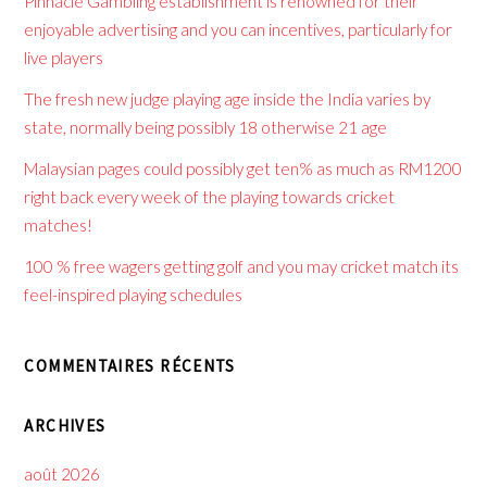
Pinnacle Gambling establishment is renowned for their
enjoyable advertising and you can incentives, particularly for
live players
The fresh new judge playing age inside the India varies by
state, normally being possibly 18 otherwise 21 age
Malaysian pages could possibly get ten% as much as RM1200
right back every week of the playing towards cricket
matches!
100 % free wagers getting golf and you may cricket match its
feel-inspired playing schedules
COMMENTAIRES RÉCENTS
ARCHIVES
août 2026