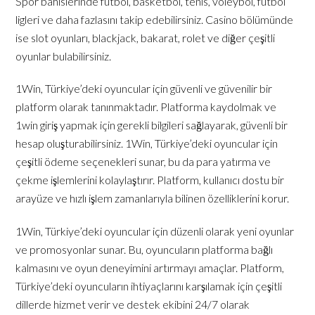
Spor bahislerinde futbol, basketbol, tenis, voleybol, futbol
ligleri ve daha fazlasını takip edebilirsiniz. Casino bölümünde
ise slot oyunları, blackjack, bakarat, rolet ve diğer çeşitli
oyunlar bulabilirsiniz.
1Win, Türkiye’deki oyuncular için güvenli ve güvenilir bir
platform olarak tanınmaktadır. Platforma kaydolmak ve
1win giriş yapmak için gerekli bilgileri sağlayarak, güvenli bir
hesap oluşturabilirsiniz. 1Win, Türkiye’deki oyuncular için
çeşitli ödeme seçenekleri sunar, bu da para yatırma ve
çekme işlemlerini kolaylaştırır. Platform, kullanıcı dostu bir
arayüze ve hızlı işlem zamanlarıyla bilinen özelliklerini korur.
1Win, Türkiye’deki oyuncular için düzenli olarak yeni oyunlar
ve promosyonlar sunar. Bu, oyuncuların platforma bağlı
kalmasını ve oyun deneyimini artırmayı amaçlar. Platform,
Türkiye’deki oyuncuların ihtiyaçlarını karşılamak için çeşitli
dillerde hizmet verir ve destek ekibini 24/7 olarak