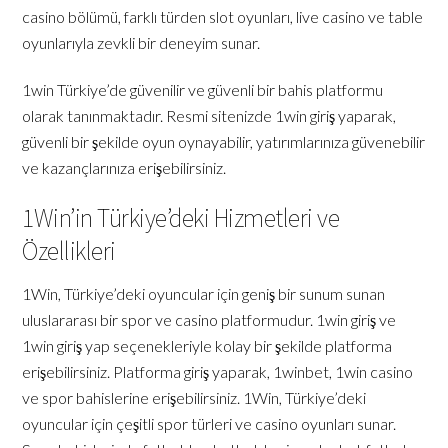
casino bölümü, farklı türden slot oyunları, live casino ve table
oyunlarıyla zevkli bir deneyim sunar.
1win Türkiye’de güvenilir ve güvenli bir bahis platformu
olarak tanınmaktadır. Resmi sitenizde 1win giriş yaparak,
güvenli bir şekilde oyun oynayabilir, yatırımlarınıza güvenebilir
ve kazançlarınıza erişebilirsiniz.
1Win’in Türkiye’deki Hizmetleri ve
Özellikleri
1Win, Türkiye’deki oyuncular için geniş bir sunum sunan
uluslararası bir spor ve casino platformudur. 1win giriş ve
1win giriş yap seçenekleriyle kolay bir şekilde platforma
erişebilirsiniz. Platforma giriş yaparak, 1winbet, 1win casino
ve spor bahislerine erişebilirsiniz. 1Win, Türkiye’deki
oyuncular için çeşitli spor türleri ve casino oyunları sunar.