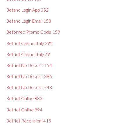
Betano Login App 352
Betano Login Email 158
Betonred Promo Code 159
Betriot Casino Italy 295
Betriot Casino Italy 79
Betriot No Deposit 154
Betriot No Deposit 386
Betriot No Deposit 748
Betriot Online 883
Betriot Online 994
Betriot Recensioni 415