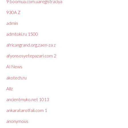
9 boomua.com.uaregistraciya
930A Z
admin
admtoki.ru 1500
africangrand.org.zaen-za z
afyonsosyetepazari.com 2
AI News
akotech.ru
Allz
ancientmyko.net 1013
ankaratarotfali.com 1
anonymous