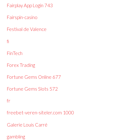
Fairplay App Login 743
Fairspin-casino
Festival de Valence
fi
FinTech
Forex Trading
Fortune Gems Online 677
Fortune Gems Slots 572
fr
freebet-veren-siteler.com 1000
Galerie Louis Carré
gambling