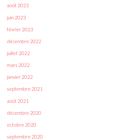
août 2023
juin 2023
février 2023
décembre 2022
juillet 2022
mars 2022
janvier 2022
septembre 2021
août 2021
décembre 2020
octobre 2020
septembre 2020