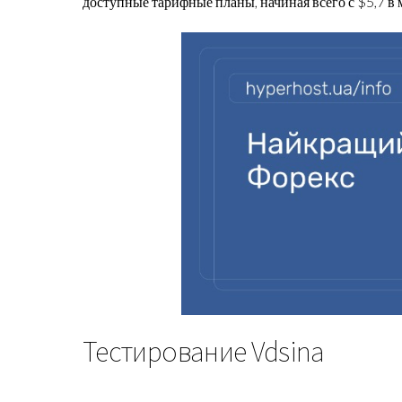
доступные тарифные планы, начиная всего с $5,7 в 
Тестирование Vdsina