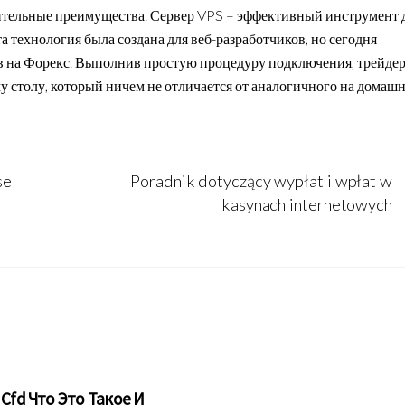
нительные преимущества. Сервер VPS – эффективный инструмент 
 технология была создана для веб-разработчиков, но сегодня
в на Форекс. Выполнив простую процедуру подключения, трейде
 столу, который ничем не отличается от аналогичного на домаш
se
Poradnik dotyczący wypłat i wpłat w
kasynach internetowych
Cfd Что Это Такое И