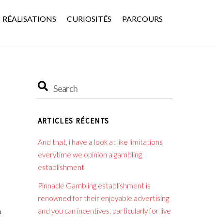
RÉALISATIONS
CURIOSITÉS
PARCOURS
ARTICLES RÉCENTS
And that, i have a look at like limitations
everytime we opinion a gambling
establishment
Pinnacle Gambling establishment is
renowned for their enjoyable advertising
а
and you can incentives, particularly for live