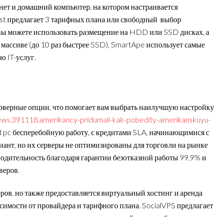
рнет и домашний компьютер, на котором настраивается
st предлагает 3 тарифных плана или свободный выбор
 вы можете использовать размещение на HDD или SSD дисках, а
ассиве (до 10 раз быстрее SSD). SmartApe использует самые
 IT-услуг.
ерверные опции, что помогает вам выбрать наилучшую настройку
/news.391118.amerikancy-pridumali-kak-pobedity-amerikanskuyu-
 pc бесперебойную работу, с кредитами SLA, начинающимися с
иант, но их серверы не оптимизированы для торговли на рынке
одительность благодаря гарантии безотказной работы 99,9% и
веров.
ров, но также предоставляется виртуальный хостинг и аренда
симости от провайдера и тарифного плана. SocialVPS предлагает