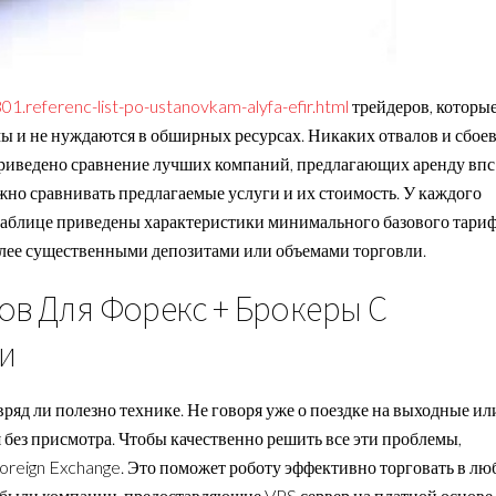
01.referenc-list-po-ustanovkam-alyfa-efir.html
трейдеров, которы
ы и не нуждаются в обширных ресурсах. Никаких отвалов и сбоев
 приведено сравнение лучших компаний, предлагающих аренду впс
жно сравнивать предлагаемые услуги и их стоимость. У каждого
в таблице приведены характеристики минимального базового тариф
олее существенными депозитами или объемами торговли.
ов Для Форекс + Брокеры С
и
вряд ли полезно технике. Не говоря уже о поездке на выходные ил
я без присмотра. Чтобы качественно решить все эти проблемы,
oreign Exchange. Это поможет роботу эффективно торговать в лю
то были компании, предоставляющие VPS сервер на платной основе.