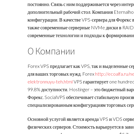
постоянно. Связь с ним поддерживается через инте
дополнительный рабочий стол. Компания Eternalho
конфигурации. В качестве VPS-сервера для Форекс
также современные серверные NVMe диски в RAID м
современные технологии и подходы к формированию
O Компании
Forex VPS предлагает как VPS, так и выделенные с
для ваших торговых нужд. Forex
http://ecoalfa.ru
elektronnuyu-teh.html
VPS гарантирует one hundred
99.8% доступности. Hostinger – это бюджетный вар
Форекс. SocialVPS обеспечивает стабильную произв
специализированным конфигурациям торговых сер
Основной услугой является аренда VPS и VDS серве
физических серверов. Стоимость варьируется в зави