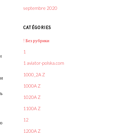
septembre 2020
CATÉGORIES
! Без рубрики
1
и
1 aviator-polska.com
1000_2A Z
ри
1000A Z
ть
1020A Z
1100A Z
12
лю
1200A Z