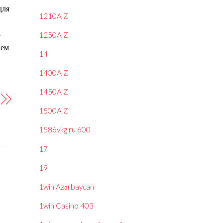
для
1210A Z
р
1250A Z
нем
14
1400A Z
1450A Z
1500A Z
1586vkg.ru 600
17
19
1win Azərbaycan
1win Casino 403