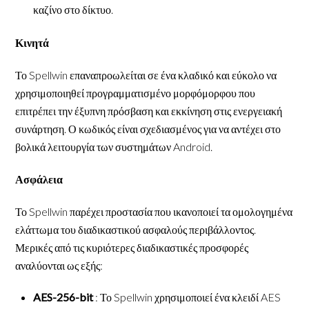
καζίνο στο δίκτυο.
Κινητά
Το Spellwin επαναπροωλείται σε ένα κλαδικό και εύκολο να
χρησιμοποιηθεί προγραμματισμένο μορφόμορφου που
επιτρέπει την έξυπνη πρόσβαση και εκκίνηση στις ενεργειακή
συνάρτηση. Ο κωδικός είναι σχεδιασμένος για να αντέχει στο
βολικά λειτουργία των συστημάτων Android.
Ασφάλεια
Το Spellwin παρέχει προστασία που ικανοποιεί τα ομολογημένα
ελάττωμα του διαδικαστικού ασφαλούς περιβάλλοντος.
Μερικές από τις κυριότερες διαδικαστικές προσφορές
αναλύονται ως εξής:
AES-256-bit
: Το Spellwin χρησιμοποιεί ένα κλειδί AES