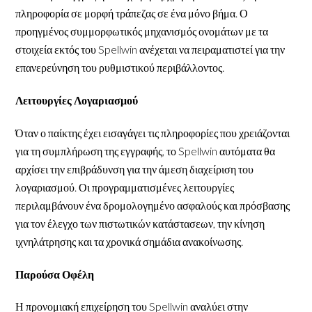
πληροφορία σε μορφή τράπεζας σε ένα μόνο βήμα. Ο
προηγμένος συμμορφωτικός μηχανισμός ονομάτων με τα
στοιχεία εκτός του Spellwin ανέχεται να πειραματιστεί για την
επανερεύνηση του ρυθμιστικού περιβάλλοντος.
Λειτουργίες Λογαριασμού
Όταν ο παίκτης έχει εισαγάγει τις πληροφορίες που χρειάζονται
για τη συμπλήρωση της εγγραφής, το Spellwin αυτόματα θα
αρχίσει την επιβράδυνση για την άμεση διαχείριση του
λογαριασμού. Οι προγραμματισμένες λειτουργίες
περιλαμβάνουν ένα δρομολογημένο ασφαλούς και πρόσβασης
για τον έλεγχο των πιστωτικών κατάστασεων, την κίνηση
ιχνηλάτρησης και τα χρονικά σημάδια ανακοίνωσης.
Παρούσα Οφέλη
Η προνομιακή επιχείρηση του Spellwin αναλύει στην