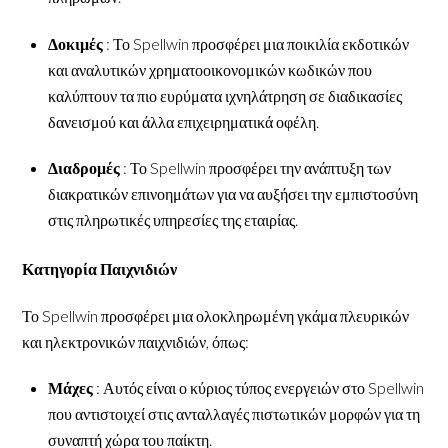
Δοκιμές
: Το Spellwin προσφέρει μια ποικιλία εκδοτικών
και αναλυτικών χρηματοοικονομικών κωδικών που
καλύπτουν τα πιο ευρύματα ιχνηλάτρηση σε διαδικασίες
δανεισμού και άλλα επιχειρηματικά οφέλη.
Διαδρομές
: Το Spellwin προσφέρει την ανάπτυξη των
διακρατικών επινοημάτων για να αυξήσει την εμπιστοσύνη
στις πληρωτικές υπηρεσίες της εταιρίας.
Κατηγορία Παιχνιδιών
Το Spellwin προσφέρει μια ολοκληρωμένη γκάμα πλευρικών
και ηλεκτρονικών παιχνιδιών, όπως:
Μάχες
: Αυτός είναι ο κύριος τύπος ενεργειών στο Spellwin
που αντιστοιχεί στις ανταλλαγές πιστωτικών μορφών για τη
συναπτή χώρα του παίκτη.