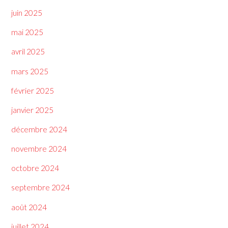
juin 2025
mai 2025
avril 2025
mars 2025
février 2025
janvier 2025
décembre 2024
novembre 2024
octobre 2024
septembre 2024
août 2024
juillet 2024