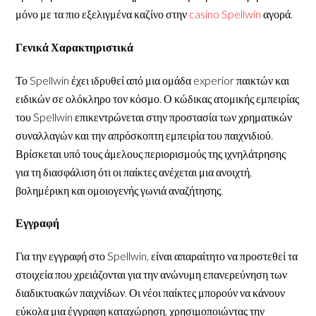
μόνο με τα πιο εξελιγμένα καζίνο στην
casino Spellwin
αγορά.
Γενικά Χαρακτηριστικά
Το Spellwin έχει ιδρυθεί από μια ομάδα experior παικτών και
ειδικών σε ολόκληρο τον κόσμο. Ο κώδικας ατομικής εμπειρίας
του Spellwin επικεντρώνεται στην προστασία των χρηματικών
συναλλαγών και την απρόσκοπτη εμπειρία του παιχνιδιού.
Βρίσκεται υπό τους άμελους περιορισμούς της ιχνηλάτρησης
για τη διασφάλιση ότι οι παίκτες ανέχεται μια ανοιχτή,
βολημέρικη και ομοιογενής γωνιά αναζήτησης.
Εγγραφή
Για την εγγραφή στο Spellwin, είναι απαραίτητο να προστεθεί τα
στοιχεία που χρειάζονται για την ανώνυμη επανερεύνηση των
διαδικτυακών παιχνίδων. Οι νέοι παίκτες μπορούν να κάνουν
εύκολα μια έγγραφη καταχώρηση, χρησιμοποιώντας την