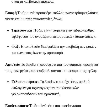
ανοιχτή και βολική εμπειρία.
Επαφή
Το Spellwin προσφέρει πολλές αναγνωρίσιμες λύσεις
για τις επιθυμητές επικοινωνίες, όπως:
Τηλεφωνικά
: Το Spellwin παρέχει έναν ειδικό αριθμό
τηλέφονου που ονομάζεται πειραματικά « Δαπανώδεις ».
Φαξ
: Η τοποθεσία διασφαλίζει την υποβολή των φακών
και των στοιχείων στην προσφορά.
Αριστεία
Το Spellwin προσφέρει μια προνομιακή παροχή για
τους συνεργάτες που επιβραβεύονται με τα επιμέρους οφέλη:
Γελοκοποιήσεις
: Το Spellwin παρέχει έναν αριθμό
επιλογών για τις ανάγκες των αποκλειστικών
γελοκοποιήσεων του φροντιστή.
Επιθεωρήσεις
Το Spellwin έχει μια ευρεία γκάμα