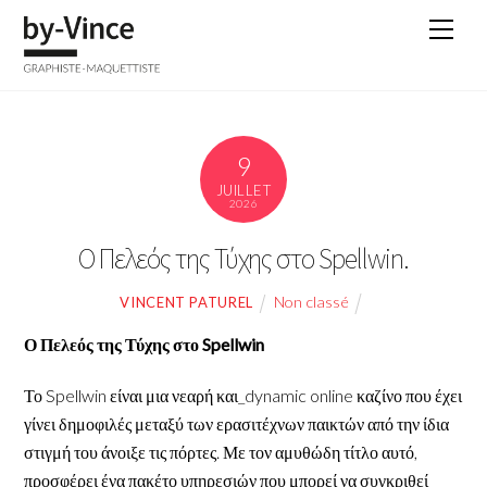
Skip
Men
to
content
9
JUILLET
2026
Ο Πελεός της Τύχης στο Spellwin.
Non classé
VINCENT PATUREL
Ο Πελεός της Τύχης στο Spellwin
Το Spellwin είναι μια νεαρή και_dynamic online καζίνο που έχει
γίνει δημοφιλές μεταξύ των ερασιτέχνων παικτών από την ίδια
στιγμή του άνοιξε τις πόρτες. Με τον αμυθώδη τίτλο αυτό,
προσφέρει ένα πακέτο υπηρεσιών που μπορεί να συγκριθεί