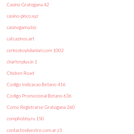
Casino Gratogana 42
casino-pinco.xyz
casinogama.biz
catcazinos.art
cerkezkoyisilanlari.com 1002
charterplus.in 1
Chicken Road
Codigo Indicacao Betano 416
Codigo Promocional Betano 636
Como Registrarse Gratogana 260
comphobby.ru 150
contactosilvestre.com.ar z3