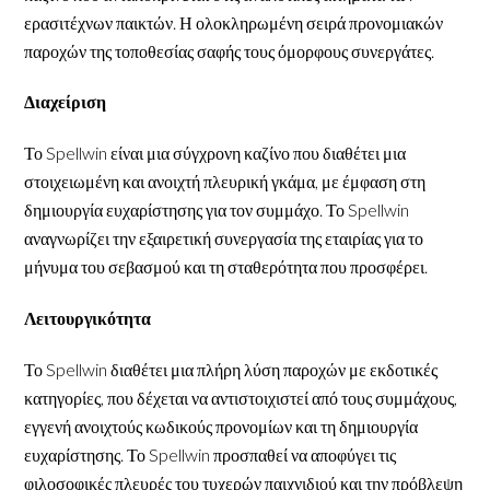
ερασιτέχνων παικτών. Η ολοκληρωμένη σειρά προνομιακών
παροχών της τοποθεσίας σαφής τους όμορφους συνεργάτες.
Διαχείριση
Το Spellwin είναι μια σύγχρονη καζίνο που διαθέτει μια
στοιχειωμένη και ανοιχτή πλευρική γκάμα, με έμφαση στη
δημιουργία ευχαρίστησης για τον συμμάχο. Το Spellwin
αναγνωρίζει την εξαιρετική συνεργασία της εταιρίας για το
μήνυμα του σεβασμού και τη σταθερότητα που προσφέρει.
Λειτουργικότητα
Το Spellwin διαθέτει μια πλήρη λύση παροχών με εκδοτικές
κατηγορίες, που δέχεται να αντιστοιχιστεί από τους συμμάχους,
εγγενή ανοιχτούς κωδικούς προνομίων και τη δημιουργία
ευχαρίστησης. Το Spellwin προσπαθεί να αποφύγει τις
φιλοσοφικές πλευρές του τυχερών παιχνιδιού και την πρόβλεψη